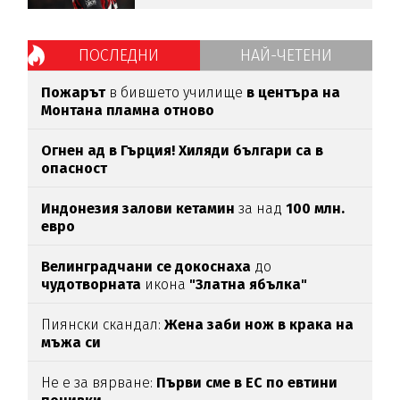
ПОСЛЕДНИ
НАЙ-ЧЕТЕНИ
Пожарът
в бившето училище
в центъра на
Монтана пламна отново
Огнен ад в Гърция! Хиляди българи са в
опасност
Индонезия залови кетамин
за над
100 млн.
евро
Велинградчани се докоснаха
до
чудотворната
икона
"Златна ябълка"
Пиянски скандал:
Жена заби нож в крака на
мъжа си
Не е за вярване:
Първи сме в ЕС по евтини