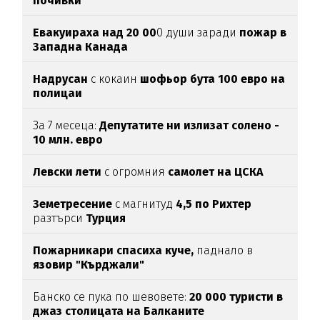
почивки
Евакуираха над 20 00
0 души заради
пожар в
Западна Канада
Надрусан
с кокаин
шофьор
бута 100 евро
на
полицаи
За 7 месеца:
Депутатите ни излизат солено -
10 млн. евро
Левски лети
с огромния
самолет на ЦСКА
Земетресение
с магнитуд
4,5 по Рихтер
разтърси
Турция
Пожарникари спасиха куче,
паднало в
язовир "Кърджали"
Банско се пука по шевовете:
20 000 туристи в
джаз столицата
на Балканите