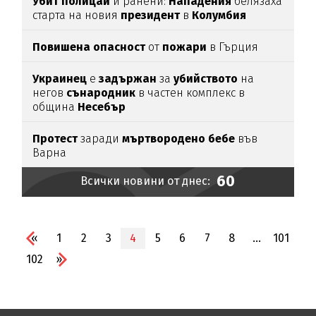
Убит
полицай
и ранени:
Нападения
белязаха
старта на новия
президент
в
Колумбия
Повишена
опасност
от
пожари
в Гърция
Украинец
е
задържан
за
убийството
на
негов
сънародник
в частен комплекс в
община
Несебър
Протест
заради
мъртвородено
бебе
във
Варна
60
Всички новини от днес:
«
1
2
3
4
5
6
7
8
...
101
102
»