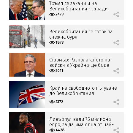
Тръмп се закани и на
Великобритания - заради
важен за САЩ остров
2473
Великобритания се готви за
снежна буря
1873
Стармър: Разполагането на
войски в Украйна ще бъде
гласувано от парламента
2011
Край на свободното пътуване
до Великобритания
2372
Ливърпул вади 75 милиона
евро, за да има една от най-
големите звезди
4428