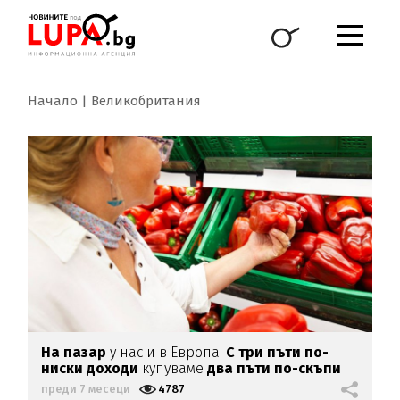
Начало
Великобритания
На пазар
у нас и в Европа:
С три пъти по-
ниски доходи
купуваме
два пъти по-скъпи
продукти
преди 7 месеци
4787