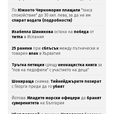
По
Южното
Черноморие
плащали
"такса
спокойствие" до 30 хил. лева, за да не им
спират
водата (подробности)
Изабелла
Шиникова
остана на
победа
от
титла
в Испания
25
ранени
при
сблъсък
между пътнически и
товарен
влак
в Хърватия
Тръгна
петиция
срещу
неонацистка
книга
за
"лов на педофили" с участието на деца"
Шокираща
снимка:
Тийнейджърите
позират
с Георги преди да го
убият
Йотова:
Младите
морски
офицери
да
бранят
суверенитета
на България