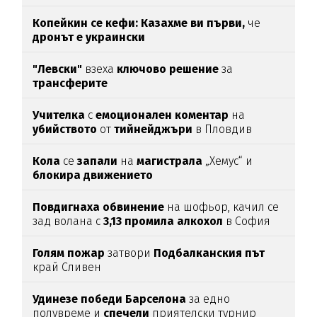
Копейкин се кефи:
Казахме ви първи,
че
дронът е украински
"Левски"
взеха
ключово
решение
за
трансферите
Учителка
с
емоционален
коментар
на
убийството
от
тийнейджъри
в Пловдив
Кола
се
запали
на
магистрала
„Хемус“ и
блокира
движението
Повдигнаха
обвинение
на шофьор, качил се
зад волана с
3,13
промила
алкохол
в София
Голям
пожар
затвори
Подбалканския
път
край Сливен
Удинезе
победи
Барселона
за едно
полувреме и
спечели
приятелски турнир