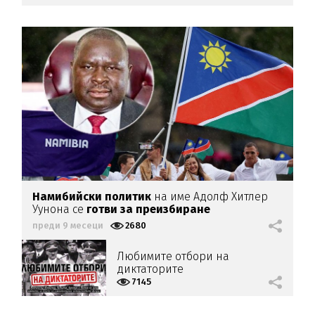
Намибийски политик
на име Адолф Хитлер
Уунона се
готви за преизбиране
преди 9 месеци
2680
Любимите отбори на
диктаторите
7145