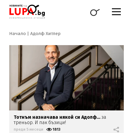
Начало
Адолф Хитлер
Тотнъм назначава някой си Адолф...
за
треньор. И пак бъзици!
преди 5 месеци
1813