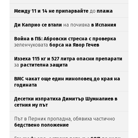
Между 11 и 14 не припарвайте
до
плажа
Ди Каприо се втали
на почивка
в Испания
Война в ПБ: Абровски стресна с проверка
зеленчуковата
борса на Явор Гечев
Иззеха 115 кг и 527 литра опасни препарати
за
растителна защита
ВМС чакат още един миноловец до края на
годината
Десетки изпратиха Димитър Шумналиев в
сетния му път
Път в Перник пропадна, обявиха частично
бедствено положение