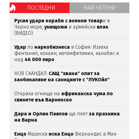
ПОСЛЕДНИ
НАЙ-ЧЕТЕНИ
Русия удари кораби с военни товар
и в
Черно море,
унищожи
и армейски
влак
(ВИДЕО)
Удар
по
наркобизнеса
в София: Иззеха
фентанил, кокаин, метамфетамин, канабис и
над
46
000
евро
НОВ СКАНДАЛ:
САЩ "хвана" опит за
заобикаляне на санкциите с "ЛУКОйл"
Откриха огнище на
африканска чума по
свинете във Варненско
Дара и Орлин Павлов
ще пеят
за празника
на Варна
Енцо
Мареска
иска Енцо
Фернандес в Ман