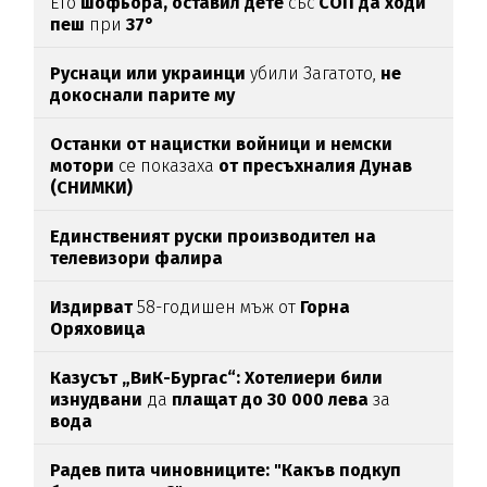
Ето
шофьора, оставил дете
със
СОП да ходи
пеш
при
37°
Руснаци или украинци
убили Загатото,
не
докоснали парите му
Останки от нацистки войници и немски
мотори
се показаха
от пресъхналия Дунав
(СНИМКИ)
Единственият руски производител на
телевизори фалира
Издирват
58-годишен мъж от
Горна
Оряховица
Казусът „ВиК-Бургас“: Хотелиери били
изнудвани
да
плащат до 30 000 лева
за
вода
Радев пита чиновниците: "Какъв подкуп