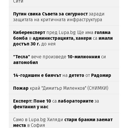
Сити
Путин свика Съвета за сигурност
заради
защитата на критичната инфраструктура
Киберексперт
пред Lupa.bg: Ще има
голяма
бомба
в
администрацията, хакери
са
имали
достъп
30 г.
до нея
"Тесла"
вече произведе
10-милионния
си
автомобил
14-годишен е биячът
на
детето
от
Радомир
Пожар
край "Димитър Миленков" (СНИМКИ)
Експерт: Поне 10
са
лабораториите
за
фентанил у нас
Само в Lupa.bg: Хиляди
стари бракми заемат
места
в София