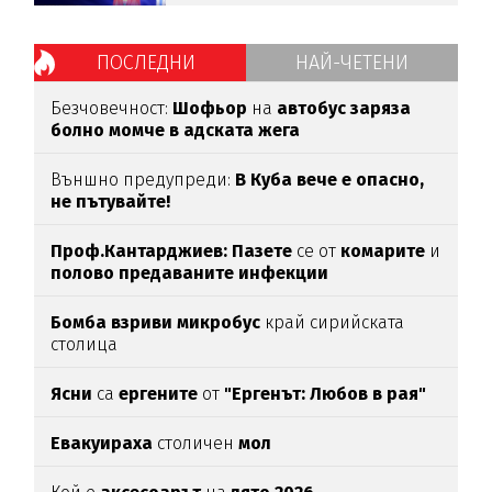
ПОСЛЕДНИ
НАЙ-ЧЕТЕНИ
Безчовечност:
Шофьор
на
автобус заряза
болно момче в адската жега
Външно предупреди:
В
Куба вече е опасно,
не пътувайте!
Проф.Кантарджиев: Пазете
се от
комарите
и
полово предаваните инфекции
Бомба взриви микробус
край сирийската
столица
Ясни
са
ергените
от
"Ергенът: Любов в рая"
Евакуираха
столичен
мол