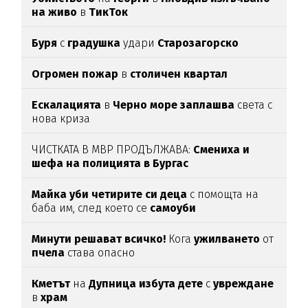
на живо
в
ТикТок
Буря
с
градушка
удари
Старозагорско
Огромен пожар
в
столичен квартал
Ескалацията
в
Черно море заплашва
света с
нова криза
ЧИСТКАТА В МВР ПРОДЪЛЖАВА:
Смениха и
шефа на полицията в Бургас
Майка уби четирите си деца
с помощта на
баба им, след което се
самоуби
Минути решават всичко!
Кога
ужилването
от
пчела
става опасно
Кметът
на
Дупница избута дете
с
увреждане
в
храм