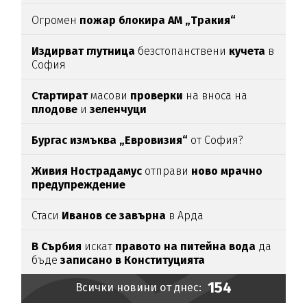
Огромен
пожар блокира АМ „Тракия“
Издирват глутница
безстопанствени
кучета
в
София
Стартират
масови
проверки
на вноса на
плодове
и
зеленчуци
Бургас измъква „Евровизия“
от София?
Живия Нострадамус
отправи
ново мрачно
предупреждение
Стаси
Иванов се завърна
в Арда
В Сърбия
искат
правото на питейна вода
да
бъде
записано в Конституцията
154
Всички новини от днес: