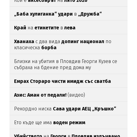
Кой е
аксесоарът
на
лято 2026
„Баба хулиганка“ удари
в
„Дружба“
Край
на
етикетите
в
лева
Хванаха
с два вида
допинг национал
по
класическа
борба
Близки на убития в Пловдив Георги Кузев се
събраха на бдение пред дома му
Емрах Стораро чисти имидж със сватба
Азис: Аман от педали!
(видео)
Рекордно ниска
Сава удари АЕЦ „Кръшко“
Ето къде ще има
воден режим
Убийството
на
Георги
в
Пловдив излъчвано