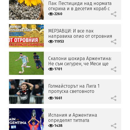
Пак: Пестициди над нормата
откриха и в десетия кораб с
аржентински слънчоглед
2260
МЕРЗАВЦИ: И все пак
направиха олио от отровния
аржентински слънчоглед!
11953
Скалони шокира Аржентина:
Не съм сигурен, че Меси ще
играе на мондиала
1701
Голмайсторът на Лига 1
пропуска световното
1661
Испания и Аржентина
определят титлата
"Финалисима" в Катар
1438