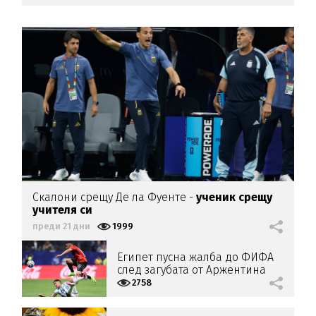
Скалони срещу Де ла Фуенте -
ученик срещу
учителя си
преди 21 дни
1999
Египет пусна жалба до ФИФА
след загубата от Аржентина
2758