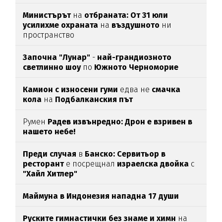
Министърът
на
отбраната: От 31 юли
усилихме охраната
на
въздушното
ни
пространство
Започна "Лунар"
-
най-грандиозното
светлинно шоу
по
Южното Черноморие
Камион с износени гуми
едва нe
смачка
кола
на
Подбалканския път
Румен
Радев извънредно: Дрон е взривен в
нашето небе!
Преди случая
в
Банско: Сервитьор в
ресторант
е посрещнал
израелска двойка
с
"Хайл Хитлер"
Маймуна в Индонезия нападна 17 души
Руските гимнастички без знаме и химн
на