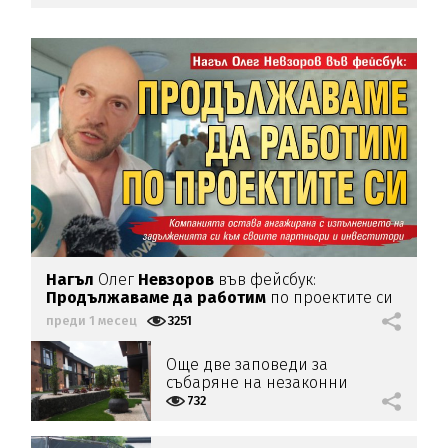
Нагъл
Олег
Невзоров
във фейсбук:
Продължаваме да работим
по проектите си
преди 1 месец
3251
Още две заповеди за
събаряне на незаконни
постройки в „Баба Алино”
732