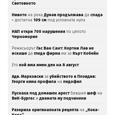
Световното
Нивото
на река
Дунав продължава
да
спада
-
достигна
109 см
под условната нула
НАП откри 700 нарушения
по цялото
Черноморие
Режисьорът
Гас Ван Сант: Кортни Лав не
искаше
да
гледа фирма
ми за
Кърт Кобейн
Ето
кой има имен ден на 8 август
Адв. Марковски
за
убийството в Пловдив:
Георги няма профила
на
педофил
Пуснаха под домашен арест
бившия
шеф
на
ВиК-Бургас
и
двамата му подчинени
Разкриха оригиналната рецепта
на
„Кока-
Кола“