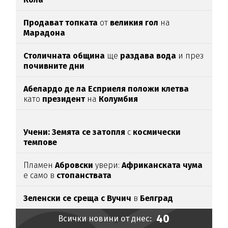
Продават топката
от
великия гол
на
Марадона
Столичната община
ще
раздава вода
и през
почивните дни
Абелардо де ла Есприеля положи клетва
като
президент
на
Колумбия
Учени: Земята се затопля
с
космически
темпове
Пламен
Абровски
увери:
Африканската чума
е само в
стопанствата
Зеленски се среща с Вучич
в
Белград
40
Всички новини от днес: