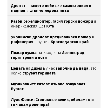
Дронът
в
нашето небе
се е
самовзривил и
паднал
в
слънчогледова нива
Разби се хеликоптер,
гасил горски пожари
в
американския щат
Юта
Украински дронове предизвикаха пожар
в
рафинерия
в руския
Краснодарски край
Пожар лумна
на изхода на
Асеновград,
горят треви и лозя
Цената
на
дизела
у нас
започна да пада,
ето
колко
струват горивата
Музикалните хитове отново озвучават
Бургас
Луис Фонси: Стоичков е велик, обичам го и
го чакам довечера!