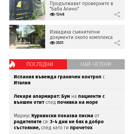
Продължават проверките в
"Баба Алино"
1248
Извадиха съмнителни
документи около комплекса
„Баба Алино“
3531
ПОСЛЕДНИ
НАЙ-ЧЕТЕНИ
Испания въвежда граничен контрол
с
Италия
Лекари алармират: Бум
на
пациенти с
външен отит
след
почивка на море
Мариус
Куркински показва писма
от
родителите
си:
3-4 дни не бях в добро
състояние,
след като ги
прочетох