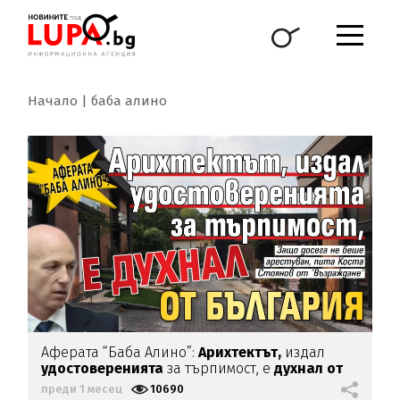
Начало
баба алино
Аферата “Баба Алино”:
Арихтектът,
издал
удостоверенията
за търпимост, е
духнал от
България
преди 1 месец
10690