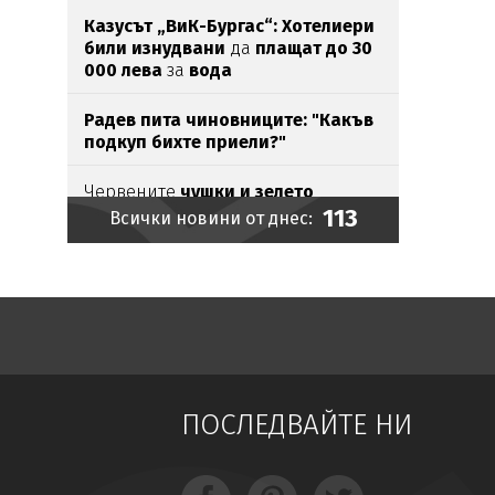
Казусът „ВиК-Бургас“: Хотелиери
били изнудвани
да
плащат до 30
000 лева
за
вода
Радев пита чиновниците: "Какъв
подкуп бихте приели?"
Червените
чушки и зелето
113
поскъпнаха
Всички новини от днес:
ПОТВЪРДЕНО:
Закриват РЗИ-тата!
Над
13 000 непълнолетни
работят законно
в България
Oще пет рашки влизат в
санкциите на ЕС
ПОСЛЕДВАЙТЕ НИ
Софи Маринова се пресели
на
Слънчака