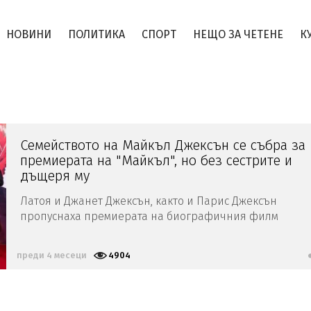
НОВИНИ
ПОЛИТИКА
СПОРТ
НЕЩО ЗА ЧЕТЕНЕ
К
Семейството на Майкъл Джексън се събра за
премиерата на "Майкъл", но без сестрите и
дъщеря му
Латоя и Джанет Джексън, както и Парис Джексън
пропуснаха премиерата на биографичния филм
преди 4 месеци
4904