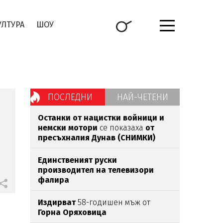
УЛТУРА
ШОУ
ПОСЛЕДНИ
НАЙ-ЧЕТЕНИ
Останки от нацистки войници и
немски мотори
се показаха
от
пресъхналия Дунав (СНИМКИ)
Единственият руски
производител на телевизори
фалира
Издирват
58-годишен мъж от
Горна
Оряховица