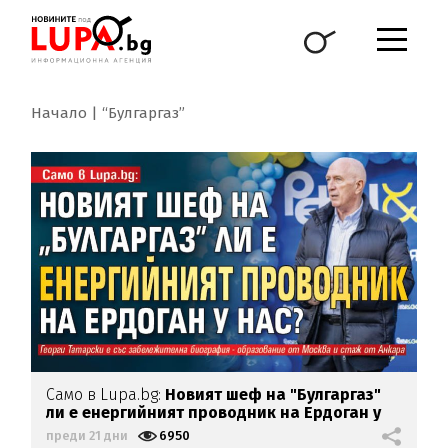
Начало
“Булгаргаз”
Само в Lupa.bg:
Новият шеф на "Булгаргаз"
ли е енергийният проводник на Ердоган у
нас?
преди 21 дни
6950