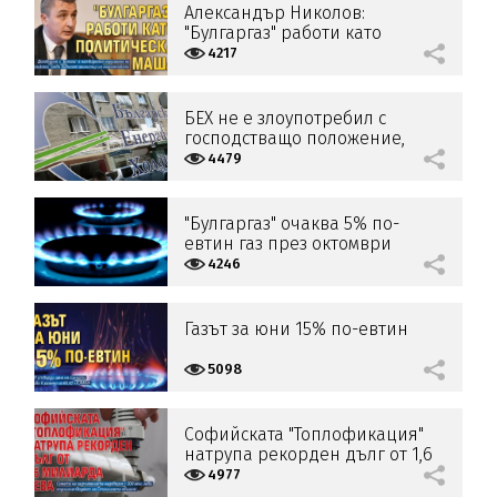
Александър Николов:
"Булгаргаз" работи като
политическа маша
4217
БЕХ не е злоупотребил с
господстващо положение,
отменена е и глобата от ЕК
4479
"Булгаргаз" очаква 5% по-
евтин газ през октомври
4246
Газът за юни 15% по-евтин
5098
Софийската "Топлофикация"
натрупа рекорден дълг от 1,6
милиарда лева
4977