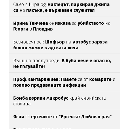
Само в Lupa.bg:
Наглецът, паркирал джипа
си
на
пясъка, е държавен служител
Ирина Тенчева
се
изказа
за
убийството
на
Георги
в
Пловдив
Безчовечност:
Шофьор
на
автобус заряза
болно момче в адската жега
Външно предупреди:
В
Куба вече е опасно,
не пътувайте!
Проф.Кантарджиев: Пазете
се от
комарите
и
полово предаваните инфекции
Бомба взриви микробус
край сирийската
столица
Ясни
са
ергените
от
"Ергенът: Любов в рая"