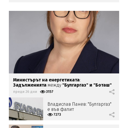
Министърът на енергетиката
:
Задълженията
между
"Булгаргаз" и "Боташ"
няма да натоварят
бюджета
преди 26 дни
3157
Владислав Панев: "Булгаргаз"
е във фалит
7273