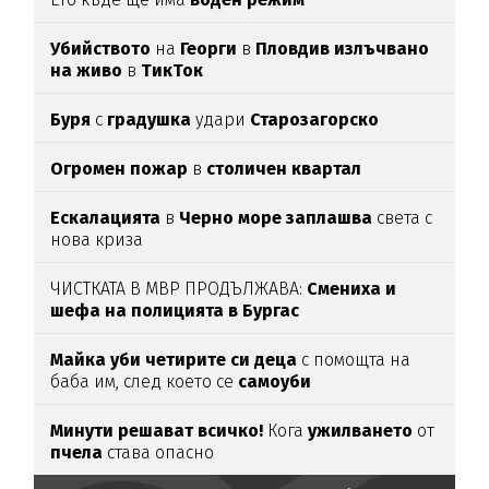
Убийството
на
Георги
в
Пловдив излъчвано
на живо
в
ТикТок
Буря
с
градушка
удари
Старозагорско
Огромен пожар
в
столичен квартал
Ескалацията
в
Черно море заплашва
света с
нова криза
ЧИСТКАТА В МВР ПРОДЪЛЖАВА:
Смениха и
шефа на полицията в Бургас
Майка уби четирите си деца
с помощта на
баба им, след което се
самоуби
Минути решават всичко!
Кога
ужилването
от
пчела
става опасно