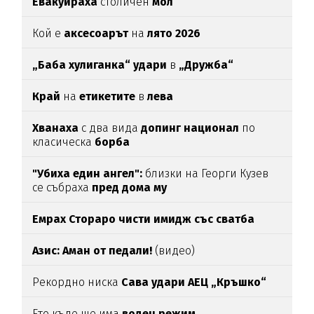
Евакуираха
столичен
мол
Кой е
аксесоарът
на
лято 2026
„Баба хулиганка“ удари
в
„Дружба“
Край
на
етикетите
в
лева
Хванаха
с два вида
допинг национал
по
класическа
борба
"Убиха един ангел":
близки на Георги Кузев
се събраха
пред дома му
Емрах Стораро чисти имидж със сватба
Азис: Аман от педали!
(видео)
Рекордно ниска
Сава удари АЕЦ „Кръшко“
Ето къде ще има
воден режим