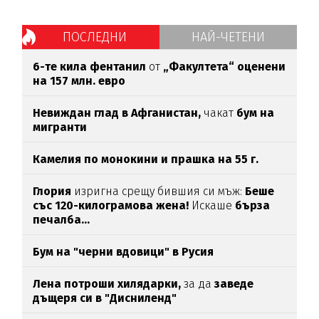
ПОСЛЕДНИ
НАЙ-ЧЕТЕНИ
6-те кила фентанил
от
„Факултета“ оценени
на 157 млн. евро
Невиждан глад в Афганистан,
чакат
бум на
мигранти
Камелия по монокини и прашка на 55 г.
Глория
изригна срещу бившия си мъж:
Беше
със 120-килограмова жена!
Искаше
бърза
печалба...
Бум на "черни вдовици" в Русия
Лена потроши хилядарки,
за да
заведе
дъщеря си в "Дисниленд"