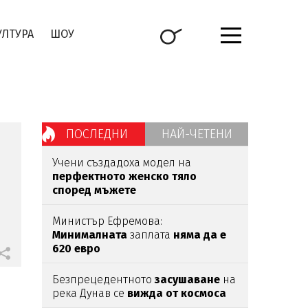
УЛТУРА
ШОУ
ПОСЛЕДНИ
НАЙ-ЧЕТЕНИ
Учени създадоха модел на
перфектното женско тяло
според мъжете
Министър Ефремова:
Минималната
заплата
няма да е
620 евро
Безпрецедентното
засушаване
на
река Дунав се
вижда от космоса