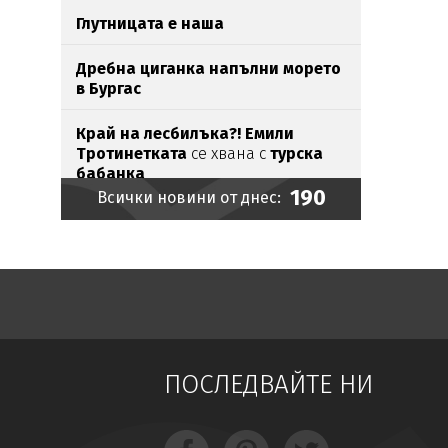
Глутницата е наша
Дребна циганка напълни морето
в Бургас
Край на лесбилъка?!
Емили
Тротинетката
се хвана с
турска
бабанка
190
Всички новини от днес:
Шаде на корицата на „Биограф“
Токов
удар уби щъркели
в Габрово
Братът на Анджелина Джоли се
разведе и разкри, че е гей
Зеленски пристигна в Белград
на
ПОСЛЕДВАЙТЕ НИ
първото си официално посещение
Експерти: Отглеждат се деца