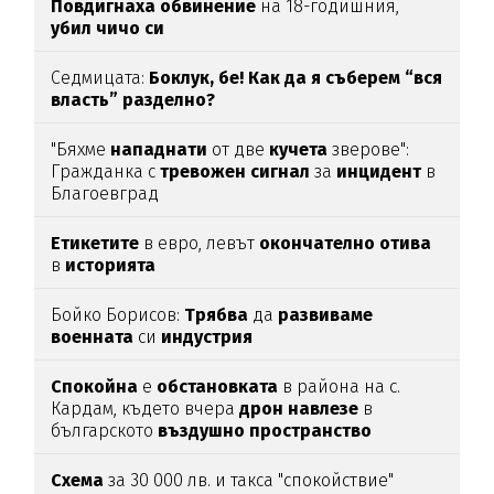
Повдигнаха
обвинение
на 18-годишния,
убил
чичо
си
Седмицата:
Боклук, бе! Как да я съберем “вся
власть” разделно?
"Бяхме
нападнати
от две
кучета
зверове":
Гражданка с
тревожен
сигнал
за
инцидент
в
Благоевград
Етикетите
в евро, левът
окончателно
отива
в
историята
Бойко Борисов:
Трябва
да
развиваме
военната
си
индустрия
Спокойна
е
обстановката
в района на с.
Кардам, където вчера
дрон
навлезе
в
българското
въздушно
пространство
Схема
за 30 000 лв. и такса "спокойствие"