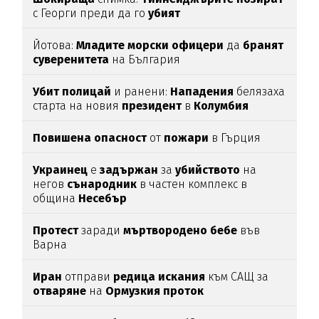
с Георги преди да го
убият
Йотова:
Младите
морски
офицери
да
бранят
суверенитета
на България
Убит
полицай
и ранени:
Нападения
белязаха
старта на новия
президент
в
Колумбия
Повишена
опасност
от
пожари
в Гърция
Украинец
е
задържан
за
убийството
на
негов
сънародник
в частен комплекс в
община
Несебър
Протест
заради
мъртвородено
бебе
във
Варна
Иран
отправи
редица
искания
към САЩ за
отваряне
на
Ормузкия
проток