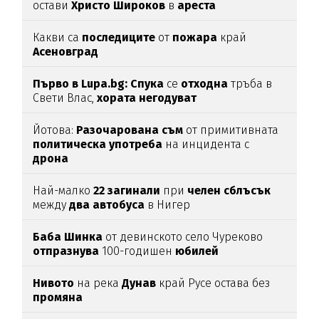
остави
Христо
Широков
в
ареста
Какви са
последиците
от
пожара
край
Асеновград
Първо в Lupa.bg: Спука
се
отходна
тръба в
Свети Влас,
хората
негодуват
Йотова:
Разочарована
съм
от примитивната
политическа
употреба
на инцидента с
дрона
Най-малко
22
загинали
при
челен
сблъсък
между
два
автобуса
в Нигер
Баба
Шинка
от девинското село Чуреково
отпразнува
100-годишен
юбилей
Нивото
на река
Дунав
край Русе остава без
промяна