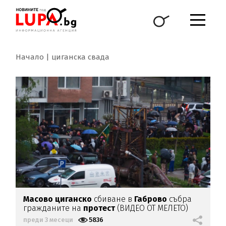
Начало
циганска свада
Масово циганско
сбиване в
Габрово
събра
гражданите на
протест
(ВИДЕО ОТ МЕЛЕТО)
преди 3 месеци
5836