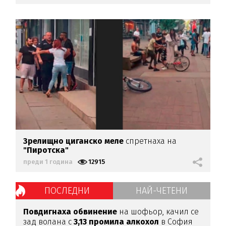
Зрелищно циганско меле
спретнаха на
"Пиротска"
преди 1 година
12915
ПОСЛЕДНИ
НАЙ-ЧЕТЕНИ
Повдигнаха
обвинение
на шофьор, качил се
зад волана с
3,13
промила
алкохол
в София