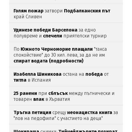
Голям
пожар
затвори
Подбалканския
път
край Сливен
Удинезе
победи
Барселона
за едно
полувреме и
спечели
приятелски турнир
По
Южното
Черноморие
плащали
"такса
спокойствие" до 30 хил. лева, за да не им
спират
водата (подробности)
Изабелла
Шиникова
остана на
победа
от
титла
в Испания
25
ранени
при
сблъсък
между пътнически и
товарен
влак
в Хърватия
Тръгна
петиция
срещу
неонацистка
книга
за
"лов на педофили" с участието на деца"
Шокираща
снимка:
Тийнейджърите
позират