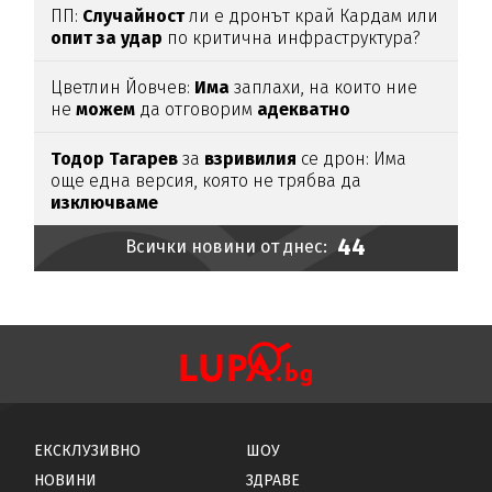
ПП:
Случайност
ли е дронът край Кардам или
опит
за
удар
по критична инфраструктура?
Цветлин Йовчев:
Има
заплахи, на които ние
не
можем
да отговорим
адекватно
Тодор
Тагарев
за
взривилия
се дрон: Има
още една версия, която не трябва да
изключваме
44
Всички новини от днес:
ЕКСКЛУЗИВНО
ШОУ
НОВИНИ
ЗДРАВЕ