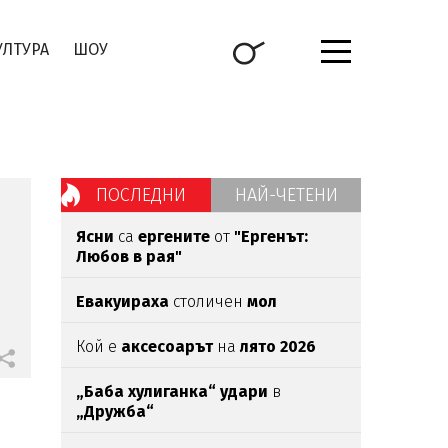
УЛТУРА
ШОУ
ПОСЛЕДНИ
НАЙ-ЧЕТЕНИ
Ясни
са
ергените
от
"Ергенът:
Любов в рая"
Евакуираха
столичен
мол
Кой е
аксесоарът
на
лято 2026
„Баба хулиганка“ удари
в
„Дружба“