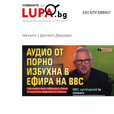
ЕКСКЛУЗИВНО
Начало
Даниел Джарвис