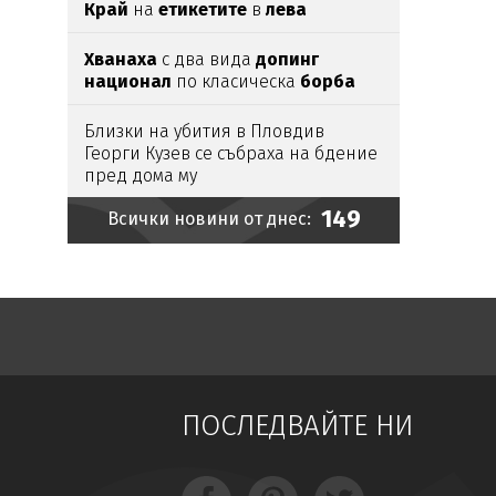
Край
на
етикетите
в
лева
Хванаха
с два вида
допинг
национал
по класическа
борба
Близки на убития в Пловдив
Георги Кузев се събраха на бдение
пред дома му
149
Всички новини от днес:
Емрах Стораро чисти имидж със
сватба
Азис: Аман от педали!
(видео)
Рекордно ниска
Сава удари АЕЦ
„Кръшко“
Ето къде ще има
воден режим
ПОСЛЕДВАЙТЕ НИ
Убийството
на
Георги
в
Пловдив
излъчвано на живо
в
ТикТок