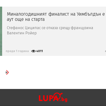
Миналогодишният финалист на Уимбълдън е
аут още на старта
Стефанос Циципас се отказа срещу французина
Валентин Ройер
преди 1 година
4011
»