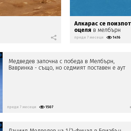
Алкарас се поизпо
оцеля
в мелбърн
преди 7 месеци
1416
Медведев започна с победа в Мелбърн,
Вавринка - също, но седмият поставен е аут
преди 7 месеци
1507
Даниил Медведев на 1/2-финал в Бризбън