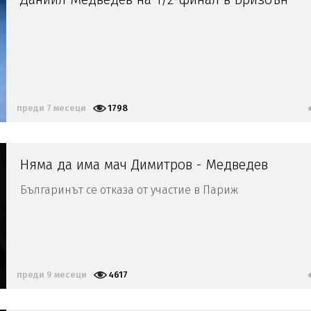
преди 7 месеци
1798
Няма да има мач Димитров - Медведев
Българинът се отказа от участие в Париж
преди 9 месеци
4617