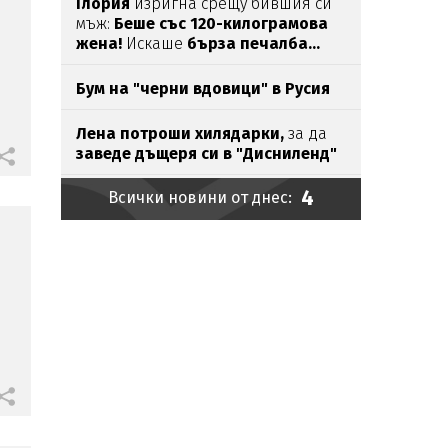
Глория
изригна срещу бившия си
мъж:
Беше със 120-килограмова
жена!
Искаше
бърза печалба...
Бум на "черни вдовици" в Русия
Лена потроши хилядарки,
за да
заведе дъщеря си в "Дисниленд"
4
Всички новини от днес:
Само в Lupa.bg:
Наглецът,
паркирал джипа си
на
пясъка, е
държавен служител
Ирина Тенчева
се
изказа
за
убийството
на
Георги
в
Пловдив
Безчовечност:
Шофьор
на
автобус
заряза болно момче в адската
жега
Външно предупреди:
В
Куба вече