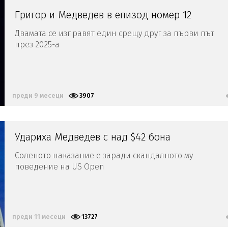
Григор и Медведев в епизод номер 12
Двамата се изправят един срещу друг за първи път
през 2025-а
преди 9 месеци
3907
Удариха Медведев с над $42 бона
Соленото наказание е заради скандалното му
поведение на US Open
преди 11 месеци
13727