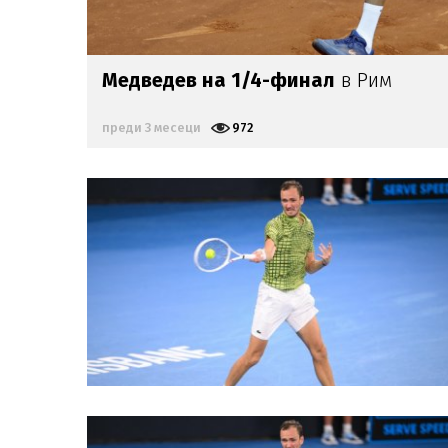
Медведев на 1/4-финал
в Рим
преди 3 месеци
972