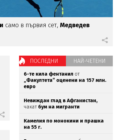
ти
само в първия сет,
Медведев
ПОСЛЕДНИ
НАЙ-ЧЕТЕНИ
6-те кила фентанил
от
„Факултета“ оценени на 157 млн.
евро
Невиждан глад в Афганистан,
чакат
бум на мигранти
Камелия по монокини и прашка
на 55 г.