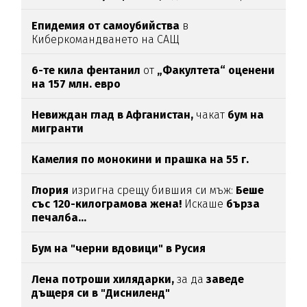
Епидемия от самоубийства
в
Киберкомандването на САЩ
6-те кила фентанил
от
„Факултета“ оценени
на 157 млн. евро
Невиждан глад в Афганистан,
чакат
бум на
мигранти
Камелия по монокини и прашка на 55 г.
Глория
изригна срещу бившия си мъж:
Беше
със 120-килограмова жена!
Искаше
бърза
печалба...
Бум на "черни вдовици" в Русия
Лена потроши хилядарки,
за да
заведе
дъщеря си в "Дисниленд"