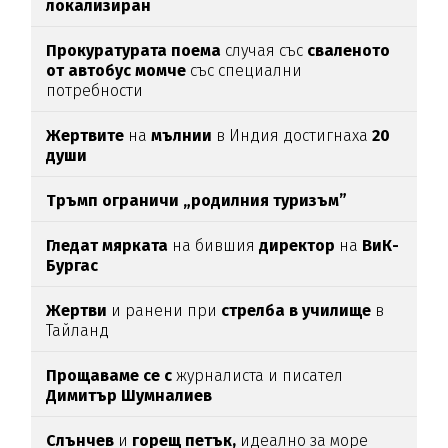
локализиран
Прокуратурата поема
случая със
сваленото
от автобус момче
със специални
потребности
Жертвите
на
мълнии
в Индия достигнаха
20
души
Тръмп ограничи „родилния туризъм”
Гледат мярката
на бившия
директор
на
ВиК-
Бургас
Жертви
и ранени при
стрелба в училище
в
Тайланд
Прощаваме се с
журналиста и писател
Димитър Шумналиев
Слънчев
и
горещ петък,
идеално за море