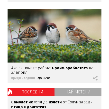
Ако си нямате работа:
Броим врабчетата
на
27 април
преди 2 години
5698
ПОСЛЕДНИ
НАЙ-ЧЕТЕНИ
Самолет не
успя да
излети
от Солун заради
птица
в
двигателя