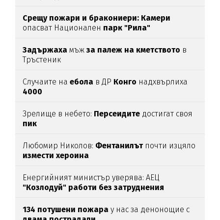
Срещу пожари и бракониери: Камери
опасват Национален
парк "Рила"
Задържаха
мъж
за палеж на кметството
в
Тръстеник
Случаите на
ебола
в ДР
Конго
надхвърлиха
4000
Зрелище в небето:
Персеидите
достигат своя
пик
Любомир Николов:
Фентанилът
почти изцяло
измести хероина
Енергийният министър уверява: АЕЦ
"Козлодуй" работи без затруднения
134 потушени пожара
у нас за денонощие с
двама пострадали