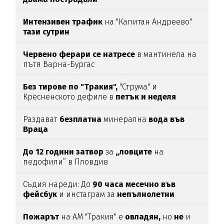
Интензивен трафик
на "Капитан Андреево"
тази сутрин
Червено ферари се натресе
в мантинела на
пътя Варна-Бургас
Без тирове по "Тракия",
"Струма" и
Кресненското дефиле в
петък и неделя
Раздават
безплатна
минерална
вода във
Враца
До 12 години затвор
за
„ловците
на
педофили” в Пловдив
Съдия нареди: До
90 часа месечно във
фейсбук
и инстаграм за
непълнолетни
Пожарът
на АМ "Тракия" е
овладян,
но
не
и