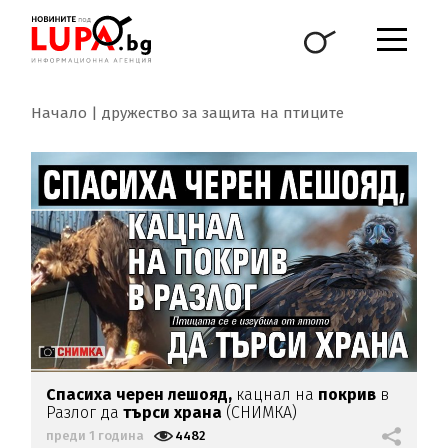
Начало
дружество за защита на птиците
Спасиха черен лешояд,
кацнал на
покрив
в
Разлог да
търси храна
(СНИМКА)
преди 1 година
4482