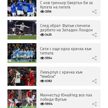
С нов треньор Евертън би за
Купата на лигата
3356
След обрат: Фулъм спечели
дербито на Западен Лондон
3425
Сити с още една крачка към
титлата
5554
Ливърпул с крачка към
"Уембли"
6382
Манчестър Юнайтед все пак
победи Фулъм
5904