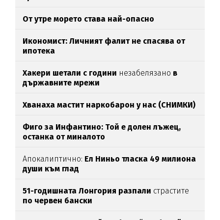
От утре морето става най-опасно
Икономист: Личният фалит не спасява от
ипотека
Хакери шетали с години
незабелязано
в
държавните мрежи
Хванаха мастит наркобарон у нас (СНИМКИ)
Фиго за Инфантино: Той е долен лъжец,
останка от миналото
Апокалиптично:
Ел Ниньо тласка 49 милиона
души към глад
51-годишната Лонгория разпали
страстите
по червен бански