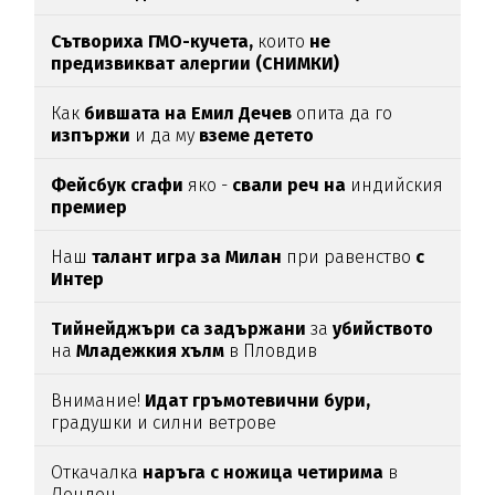
Сътвориха ГМО-кучета,
които
не
предизвикват алергии (СНИМКИ)
Как
бившата на Емил Дечев
опита да го
изпържи
и да му
вземе детето
Фейсбук сгафи
яко -
свали реч на
индийския
премиер
Наш
талант игра за Милан
при равенство
с
Интер
Тийнейджъри са задържани
за
убийството
на
Младежкия хълм
в Пловдив
Внимание!
Идат гръмотевични бури,
градушки и силни ветрове
Откачалка
наръга с ножица четирима
в
Лондон