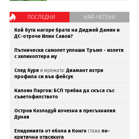
ПОСЛЕДНИ
НАЙ-ЧЕТЕНИ
Кой бута нагоре брата на Диджей Дамян и
ДС-отроче Илин Савов?
Пътнически самолет уплаши Тръмп - излетя
с хеликоптера му
След буря
в мрежата:
Диамант изтри
профила си във фейсук
Калоян Паргов: БСП трябва да скъса със
съветофилството
Остров Козлодуй изчезна в пресъхналия
Дунав
Епидемията от ебола в Конго
става
по-
критична отвсякога