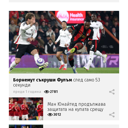
Борнемут съкруши Фулъм
след само 53
секунди
преди 1 година
2781
Ман Юнайтед продължава
защитата на купата срещу
Фулъм
3012