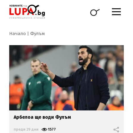
Начало
Фулъм
Арбелоа ще води Фулъм
преди 29 дни
1577