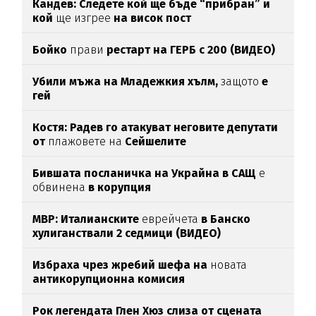
Кандев: Следете кой ще бъде “прибран” и
кой
ще изгрее
на висок пост
Бойко
прави
рестарт на ГЕРБ с 200 (ВИДЕО)
Убили мъжа на Младежкия хълм,
защото
е
гей
Костя: Радев го атакуват неговите депутати
от
плажовете на
Сейшелите
Бившата посланичка на Украйна в САЩ
е
обвинена
в корупция
МВР: Италианските
еврейчета
в Банско
хулиганствали 2 седмици (ВИДЕО)
Избраха чрез жребий шефа на
новата
антикорупционна комисия
Рок легендата Глен Хюз слиза от сцената