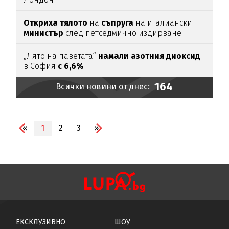
Откриха тялото
на
съпруга
на италиански
министър
след петседмично издирване
„Лято на паветата“
намали азотния диоксид
в София
с 6,6%
164
Всички новини от днес:
«
1
2
3
»
ЕКСКЛУЗИВНО
ШОУ