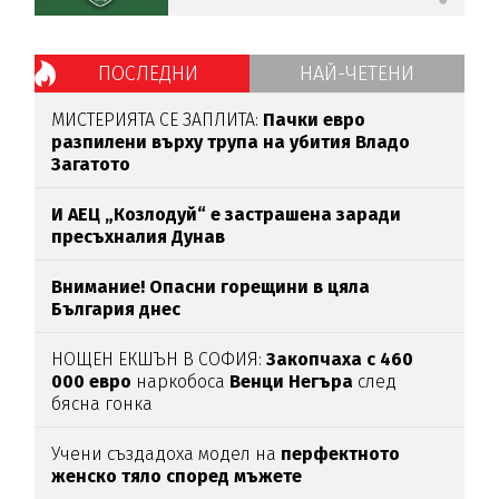
ПОСЛЕДНИ
НАЙ-ЧЕТЕНИ
МИСТЕРИЯТА СЕ ЗАПЛИТА:
Пачки евро
разпилени върху трупа на убития Владо
Загатото
И АЕЦ „Козлодуй“ е застрашена заради
пресъхналия Дунав
Внимание! Опасни горещини в цяла
България днес
НОЩЕН ЕКШЪН В СОФИЯ:
Закопчаха с 460
000 евро
наркобоса
Венци Негъра
след
бясна гонка
Учени създадоха модел на
перфектното
женско тяло според мъжете