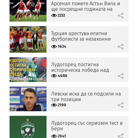
Арсенал помете Астън Вила и
ще посрещне годината на
върха
2232
Турция арестува елитни
футболисти за незаконни
залагания
1634
Лудогорец постигна
историческа победа над
испанския Селта
4686
Левски иска да се подсили на
три позиции
2190
Лудогорец със сериозен тест в
Берн
2941