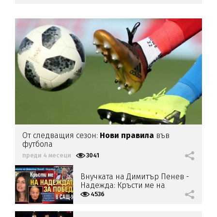
От следващия сезон:
Нови правила
във
футбола
преди 4 месеци
3041
Внучката на Димитър Пенев -
Надежда: Кръсти ме на
надеждата за победа в
4536
САЩ-94!