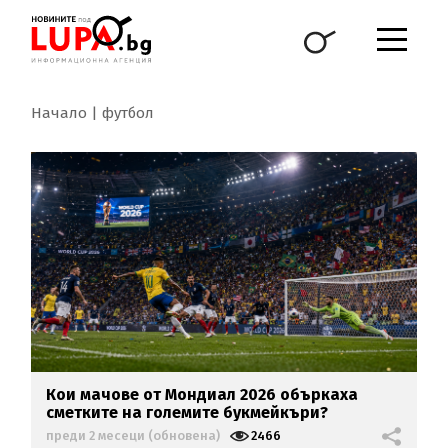
Начало
футбол
Кои мачове от Мондиал 2026 объркаха
сметките на големите букмейкъри?
преди 2 месеци (обновена)
2466