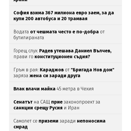
София взима 367 милиона евро заем, за да
купи 200 автобуса и 20 трамвая
Водата
от чешмата често е по-добра
от
бутилираната
Горещ слух:
Радев утешава Даниел Вълчев,
прави го
конституционен съдия?
Гръм в рая:
Караджов
от
"Бригада Нов дом"
заряза
жена си заради друга
Влак влачи майка
45 метра в Чехия
Сенатът
на САЩ
прие
законопроект за
санкции срещу Русия
и Иран
Самолет се
приземи
заради
непоносима
смрад