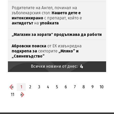
Родителите на Ангел, починал на
зъболекарския стол:
Нашето дете е
интоксикирано
с препарат, който е
антидотът
на
упойката
„Магазин за хората"
продължава да работи
Абровски поиска
от ЕК извънредна
подкрепа за
секторите
„Мляко“ и
„Свиневъдство“
4
Всички новини от днес:
«
1
2
3
4
5
6
7
8
9
10
11
»