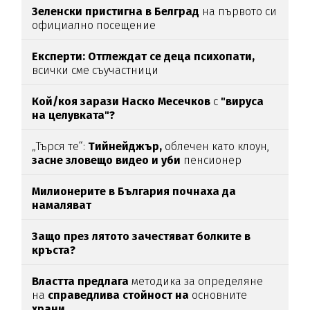
Зеленски пристигна в Белград
на първото си
официално посещение
Експерти: Отглеждат се деца психопати,
всички сме съучастници
Кой/коя зарази
Наско Месечков
с
"вируса
на целувката"?
„Търся те“:
Тийнейджър,
облечен като клоун,
засне зловещо видео и уби
пенсионер
Милионерите в България почнаха да
намаляват
Защо през лятото зачестяват болките в
кръста?
Властта предлага
методика за определяне
на
справедлива стойност на
основните
храни