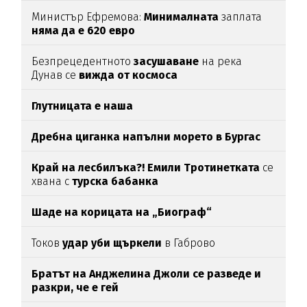
Министър Ефремова:
Минималната
заплата
няма да е 620 евро
Безпрецедентното
засушаване
на река
Дунав се
вижда от космоса
Глутницата е наша
Дребна циганка напълни морето в Бургас
Край на лесбилъка?!
Емили Тротинетката
се
хвана с
турска бабанка
Шаде на корицата на „Биограф“
Токов
удар уби щъркели
в Габрово
Братът на Анджелина Джоли се разведе и
разкри, че е гей