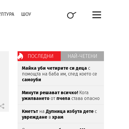
УЛТУРА
ШОУ
ПОСЛЕДНИ
НАЙ-ЧЕТЕНИ
Майка уби четирите си деца
с
помощта на баба им, след което се
самоуби
Минути решават всичко!
Кога
ужилването
от
пчела
става опасно
Кметът
на
Дупница избута дете
с
увреждане
в
храм