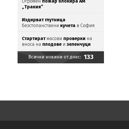
Огромен
пожар блокира АМ
„Тракия“
Издирват глутница
безстопанствени
кучета
в София
Стартират
масови
проверки
на
вноса на
плодове
и
зеленчуци
133
Всички новини от днес:
Бургас измъква „Евровизия“
от
София?
Живия Нострадамус
отправи
ново мрачно предупреждение
Стаси
Иванов се завърна
в Арда
В Сърбия
искат
правото на
питейна вода
да бъде
записано в
Конституцията