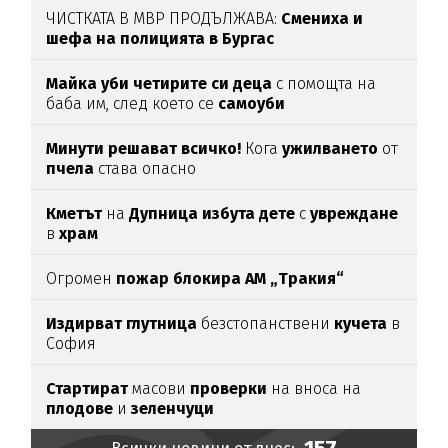
ЧИСТКАТА В МВР ПРОДЪЛЖАВА:
Смениха и
шефа на полицията в Бургас
Майка уби четирите си деца
с помощта на
баба им, след което се
самоуби
Минути решават всичко!
Кога
ужилването
от
пчела
става опасно
Кметът
на
Дупница избута дете
с
увреждане
в
храм
Огромен
пожар блокира АМ „Тракия“
Издирват глутница
безстопанствени
кучета
в
София
Стартират
масови
проверки
на вноса на
плодове
и
зеленчуци