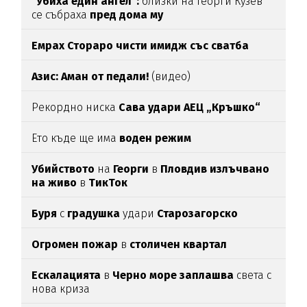
"Убиха един ангел":
близки на Георги Кузев
се събраха
пред дома му
Емрах Стораро чисти имидж със сватба
Азис: Аман от педали!
(видео)
Рекордно ниска
Сава удари АЕЦ „Кръшко“
Ето къде ще има
воден режим
Убийството
на
Георги
в
Пловдив излъчвано
на живо
в
ТикТок
Буря
с
градушка
удари
Старозагорско
Огромен пожар
в
столичен квартал
Ескалацията
в
Черно море заплашва
света с
нова криза