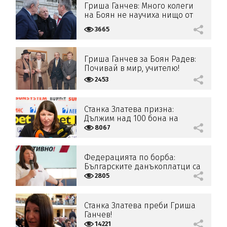
Гриша Ганчев: Много колеги
на Боян не научиха нищо от
него
3665
Гриша Ганчев за Боян Радев:
Почивай в мир, учителю!
2453
Станка Златева призна:
Дължим над 100 бона на
Гриша Ганчев!
8067
Федерацията по борба:
Българските данъкоплатци са
финансирали неправомерно
2805
ЦСКА!
Станка Златева преби Гриша
Ганчев!
14221