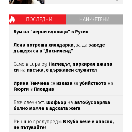
ПОСЛЕДНИ
НАЙ-ЧЕТЕНИ
Бум на "черни вдовици" в Русия
Лена потроши хилядарки,
за да
заведе
дъщеря си в "Дисниленд"
Само в Lupa.bg:
Наглецът, паркирал джипа
си
на
пясъка, е държавен служител
Ирина Тенчева
се
изказа
за
убийството
на
Георги
в
Пловдив
Безчовечност:
Шофьор
на
автобус заряза
болно момче в адската жега
Външно предупреди:
В
Куба вече е опасно,
не пътувайте!