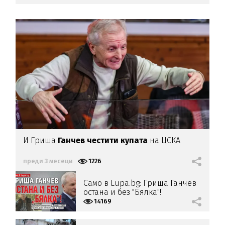
И Гриша
Ганчев честити купата
на ЦСКА
преди 3 месеци
1226
Само в Lupa.bg: Гриша Ганчев
остана и без "Бялка"!
14169