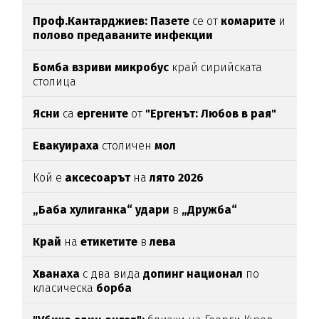
Проф.Кантарджиев: Пазете
се от
комарите
и
полово предаваните инфекции
Бомба взриви микробус
край сирийската
столица
Ясни
са
ергените
от
"Ергенът: Любов в рая"
Евакуираха
столичен
мол
Кой е
аксесоарът
на
лято 2026
„Баба хулиганка“ удари
в
„Дружба“
Край
на
етикетите
в
лева
Хванаха
с два вида
допинг национал
по
класическа
борба