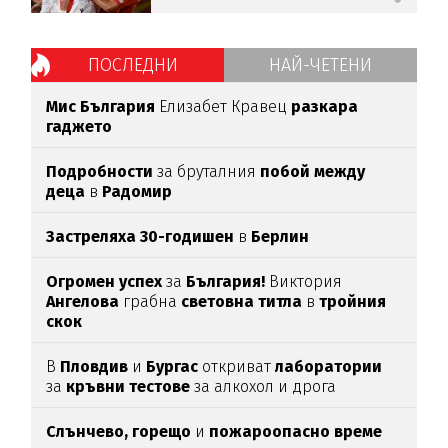
ПОСЛЕДНИ
НАЙ-ЧЕТЕНИ
Мис България
Елизабет Кравец
разкара
гаджето
Подробности
за бруталния
побой между
деца
в
Радомир
Застреляха 30-годишен
в
Берлин
Огромен успех
за
България!
Виктория
Ангелова
грабна
световна титла
в
тройния
скок
В
Пловдив
и
Бургас
откриват
лаборатории
за
кръвни тестове
за алкохол и дрога
Слънчево, горещо
и
пожароопасно време