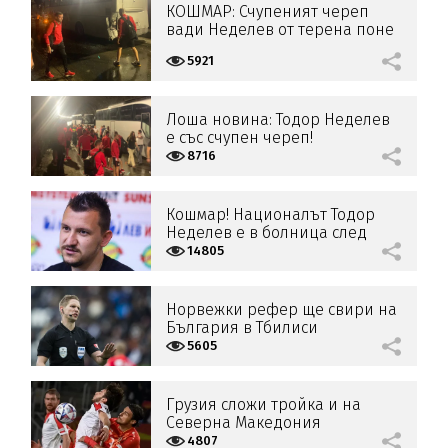
КОШМАР: Счупеният череп
вади Неделев от терена поне
3 месеца
5921
Лоша новина: Тодор Неделев
е със счупен череп!
8716
Кошмар! Националът Тодор
Неделев е в болница след
катастрофа! (СНИМКИ)
14805
Норвежки рефер ще свири на
България в Тбилиси
5605
Грузия сложи тройка и на
Северна Македония
4807