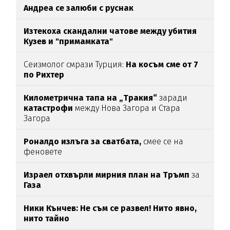
Андреа се залюби с руснак
Изтекоха скандални чатове между убития
Кузев и "примамката"
Сеизмолог смрази Турция:
На косъм сме от 7
по Рихтер
Километрична тапа на „Тракия“
заради
катастрофи
между Нова Загора и Стара
Загора
Роналдо излъга за сватбата,
смее се на
феновете
Израел отхвърли мирния план на Тръмп
за
Газа
Ники Кънчев: Не съм се развел! Нито явно,
нито тайно