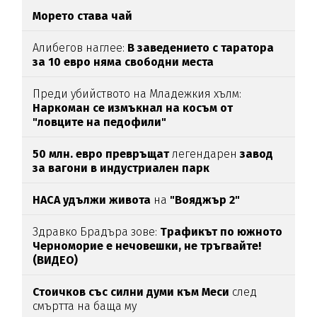
Морето става чай
Алибегов наглее:
В заведението с таратора
за 10 евро няма свободни места
Преди убийството на Младежкия хълм:
Наркоман се измъкнал на косъм от
"ловците на педофили"
50 млн. евро превръщат
легендарен
завод
за вагони в индустриален парк
НАСА удължи живота
на
"Вояджър 2"
Здравко Брадъра зове:
Трафикът по южното
Черноморие е нечовешки, не тръгвайте!
(ВИДЕО)
Стоичков със силни думи към Меси
след
смъртта на баща му