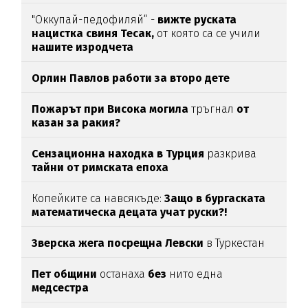
"Оккупай-педофиляй“ -
вижте руската
нацистка свиня Тесак,
от която са се учили
нашите изродчета
Орлин Павлов работи за второ дете
Пожарът при Висока могила
тръгнал
от
казан за ракия?
Сензационна находка в Турция
разкрива
тайни от римската епоха
Копейките са навсякъде:
Защо в бургаската
математическа децата учат руски?!
Зверска жега посрещна Левски
в Туркестан
Пет общини
останаха
без
нито една
медсестра