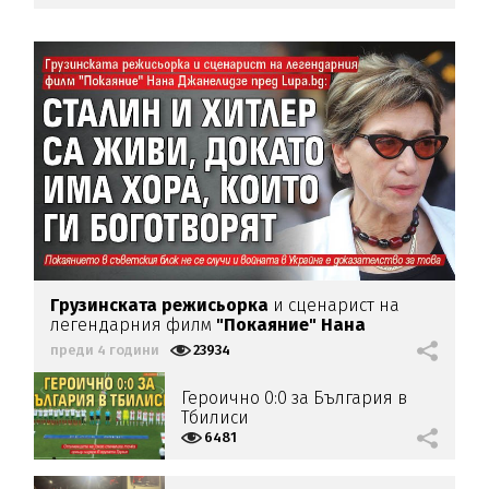
Грузинската режисьорка
и сценарист на
легендарния филм
"Покаяние"
Нана
Джанелидзе
пред Lupa.bg:
Сталин и Хитлер
преди 4 години
23934
са живи, докато има хора, които ги
боготворят
Героично 0:0 за България в
Тбилиси
6481