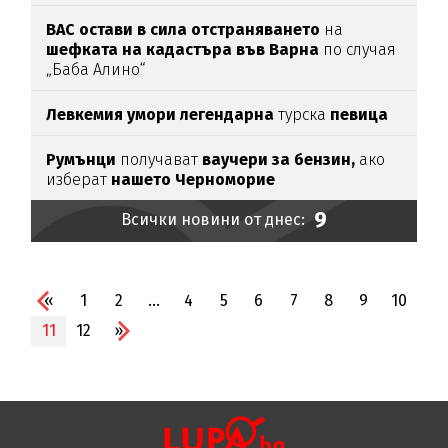
ВАС остави в сила отстраняването
на
шефката на кадастъра във Варна
по случая
„Баба Алино“
Левкемия умори легендарна
турска
певица
Румънци
получават
ваучери за бензин,
ако
изберат
нашето Черноморие
9
Всички новини от днес:
«
1
2
...
4
5
6
7
8
9
10
11
12
»