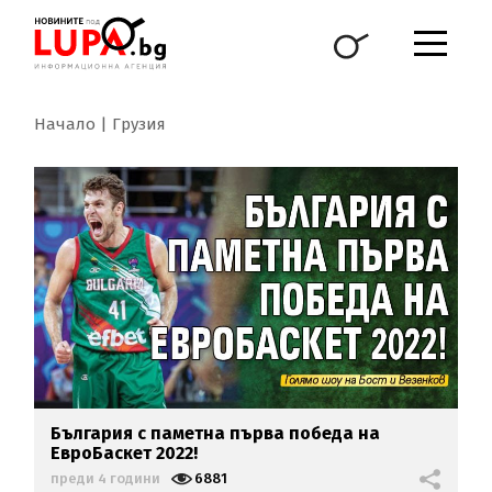
Начало
Грузия
България с паметна първа победа на
ЕвроБаскет 2022!
преди 4 години
6881