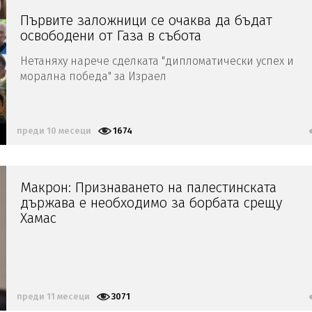
Първите заложници се очаква да бъдат
освободени от Газа в събота
Нетаняху нарече сделката "дипломатически успех и
морална победа" за Израел
преди 10 месеци
1674
Макрон: Признаването на палестинската
държава е необходимо за борбата срещу
Хамас
преди 11 месеци
3071