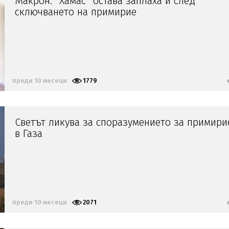
Макрон: "Хамас" остава заплаха и след
сключването на примирие
преди 10 месеци
1779
Светът ликува за споразумението за примири
в Газа
преди 10 месеци
2071