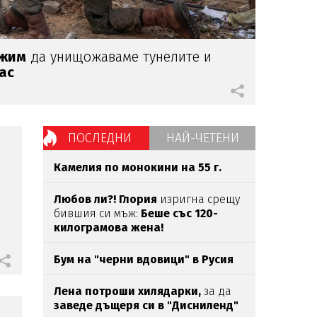
лжим
да унищожаваме тунелите и
ас
ПОСЛЕДНИ
НАЙ-ЧЕТЕНИ
Камелия по монокини на 55 г.
Любов ли?!
Глория
изригна срещу
бившия си мъж:
Беше със 120-
килограмова жена!
Бум на "черни вдовици" в Русия
Лена потроши хилядарки,
за да
заведе дъщеря си в "Дисниленд"