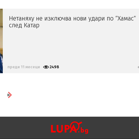
Нетаняху не изключва нови удари по “Хамас“
след Катар
преди 11 месеци
2498
»