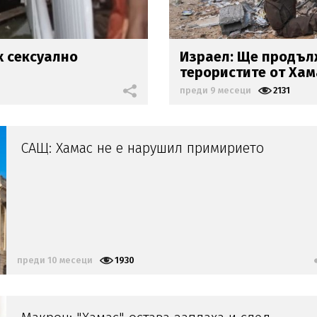
х сексуално
Израел: Ще продъ
терористите от Хам
преди 9 месеци
2131
САЩ: Хамас не е нарушил примирието
преди 10 месеци
1930