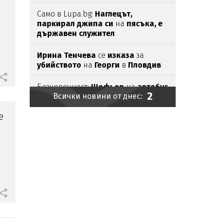
Само в Lupa.bg:
Наглецът,
паркирал джипа си
на
пясъка, е
държавен служител
Ирина Тенчева
се
изказа
за
убийството
на
Георги
в
Пловдив
Безчовечност:
Шофьор
на
автобус
2
Всички новини от днес:
заряза болно момче в адската
жега
е
Външно предупреди:
В
Куба вече
е опасно, не пътувайте!
Проф.Кантарджиев: Пазете
се от
комарите
и
полово предаваните
инфекции
Бомба взриви микробус
край
сирийската столица