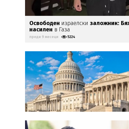
Освободен
израелски
заложник:
Бя
насилен
в Газа
преди 9 месеци
5224