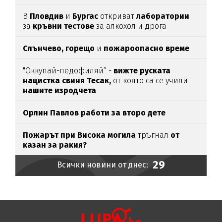
В
Пловдив
и
Бургас
откриват
лаборатории
за
кръвни тестове
за алкохол и дрога
Слънчево, горещо
и
пожароопасно време
"Оккупай-педофиляй“ -
вижте руската
нацистка свиня Тесак,
от която са се учили
нашите изродчета
Орлин Павлов работи за второ дете
Пожарът при Висока могила
тръгнал
от
казан за ракия?
29
Всички новини от днес: