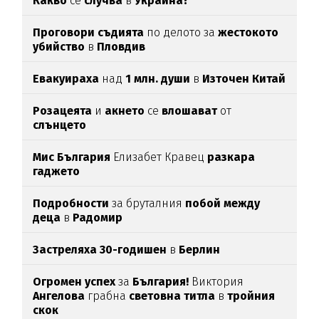
Какво
се
случва
в
Украйна?
Проговори съдията
по делото за
жестокото
убийство
в
Пловдив
Евакуираха
над
1 млн. души
в
Източен Китай
Розацеята
и
акнето
се
влошават
от
слънцето
Мис България
Елизабет Кравец
разкара
гаджето
Подробности
за бруталния
побой между
деца
в
Радомир
Застреляха 30-годишен
в
Берлин
Огромен успех
за
България!
Виктория
Ангелова
грабна
световна титла
в
тройния
скок