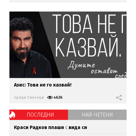
Азис: Това не го казвай!
преди 3 месеци
4626
ПОСЛЕДНИ
НАЙ-ЧЕТЕНИ
Краси Радков плаши
с
вида си