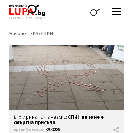
Начало
ХИВ/СПИН
Д-р Ирина Гайтаневска:
СПИН вече не е
смъртна присъда
преди 3 месеци
2356