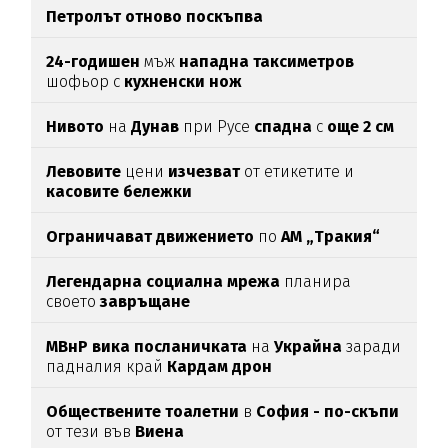
Петролът отново поскъпва
24-годишен
мъж
нападна таксиметров
шофьор с
кухненски нож
Нивото
на
Дунав
при Русе
спадна
с
още 2 см
Левовите
цени
изчезват
от етикетите и
касовите бележки
Ограничават движението
по
АМ „Тракия“
Легендарна социална мрежа
планира
своето
завръщане
МВнР вика посланичката
на
Украйна
заради
падналия край
Кардам дрон
Обществените тоалетни
в
София - по-скъпи
от тези във
Виена