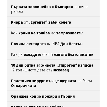
Първата зоолинейка
в
България
започва
работа
Киара
от
„Ергенът“ заби колега
Кои
храни не трябва
да
замразявате?
Почина легендата
на NBA
Дон Нелсън
Как да
охладите
стая в
жегата без климатик
10 дни битка
за
живота: „Пирогов“ изписва
12-годишното дете от
Лясковец
Пластичен хирург
издаде
щерката
на Мара
Отварачката
Оранжев код
за
пожари
в
Гърция