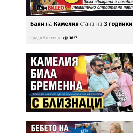
Баян
на
Камелия
стана на
3 годинки
преди 5 месеци
3627