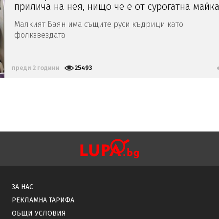
прилича на нея, нищо че е от сурогатна майк
Малкият Баян има същите руси къдрици като
фолкзвездата
преди 2 години
25493
ЗА НАС
РЕКЛАМНА ТАРИФА
ОБЩИ УСЛОВИЯ