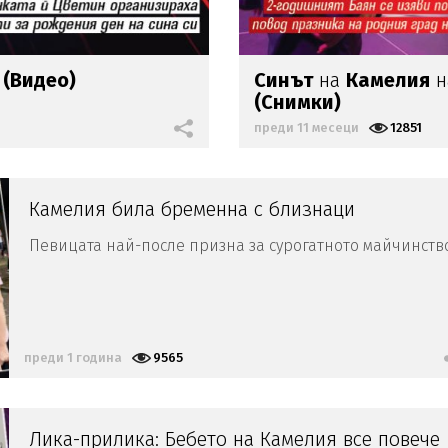
 (Видео)
Синът
на
Камелия
н
(Снимки)
преди 11 месеци
12851
Камелия била бременна с близнаци
Певицата най-после призна за сурогатното майчинств
преди 1 година
9565
Лика-прилика: Бебето на Камелия все повече