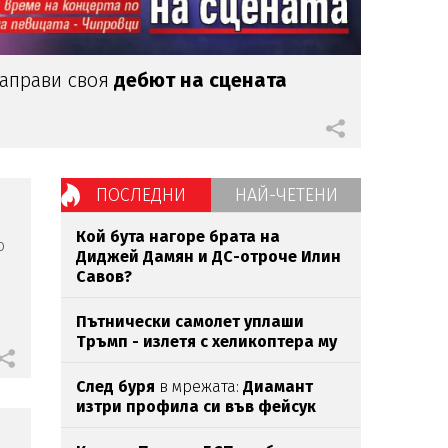
аправи своя
дебют на сцената
ПОСЛЕДНИ
НАЙ-ЧЕТЕНИ
Кой бута нагоре брата на
о
Диджей Дамян и ДС-отроче Илин
Савов?
Пътнически самолет уплаши
Тръмп - излетя с хеликоптера му
След буря
в мрежата:
Диамант
изтри профила си във фейсук