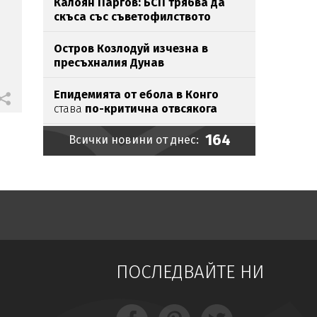
Калоян Паргов: БСП трябва да
а
скъса със съветофилството
Остров Козлодуй изчезна в
пресъхналия Дунав
Епидемията от ебола в Конго
става
по-критична отвсякога
164
Всички новини от днес:
От утре морето става най-опасно
Икономист: Личният фалит не
спасява от ипотека
Хакери шетали с години
незабелязано
в държавните
мрежи
ПОСЛЕДВАЙТЕ НИ
Хванаха мастит наркобарон у
нас (СНИМКИ)