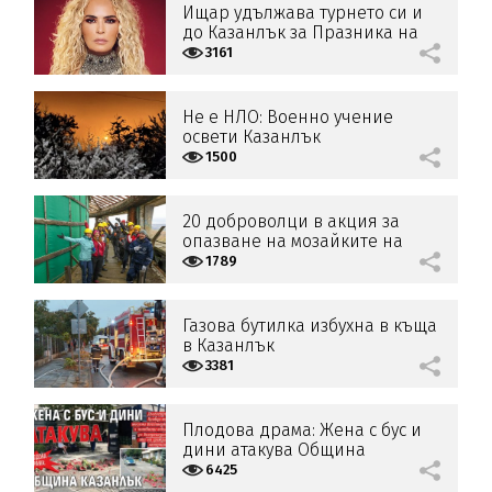
Ищар удължава турнето си и
до Казанлък за Празника на
розата през юни
3161
Не е НЛО: Военно учение
освети Казанлък
1500
20 доброволци в акция за
опазване на мозайките на
Бузлуджа
1789
Газова бутилка избухна в къща
в Казанлък
3381
Плодова драма: Жена с бус и
дини атакува Община
Казанлък
6425