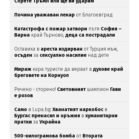
Спрете Тръмп или ще ви ударим
Почина уважаван лекар
от Благоевград
Катастрофа с пожар затвори
пътя
София –
Варна
край Търново,
деца са пострадали
Оставиха в
ареста
издирван
от Турция мъж,
осъден
за
сексуално
насилие
над дете
Мираж
кара туристи да вярват в
духове край
бреговете на Корнуол
Речено - сторено!
Световният
шампион
Гави
е розов
Само
в Lupa.bg:
Хванатият наркобос
в
Бургас пренасял и оръжия
в
хуманитарни
пратки
за
Украйна
500-килограмова бомба
от
Втората