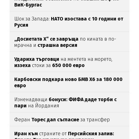
ВиК-Бургас
Шок за Запада:
НАТО изостава с 10 години от
Русия
„Досиетата Х“ се завръща
по кината в по-
мрачна и
страшна версия
Удариха
търговци
на ментета на морето,
иззеха
стоки за
650
000
евро
Карбовски подкара ново БМВ Х6 за 180 000
евро
Изненадващи
бонуси:
ФИФА даде торби с
пари
на Йордания
Феран
Торес дал съгласие
за трансфер
Иран към
страните от
Персийския залив: