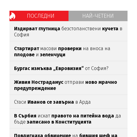
ПОСЛЕДНИ
НАЙ-ЧЕТЕНИ
Издирват глутница
безстопанствени
кучета
в
София
Стартират
масови
проверки
на вноса на
плодове
и
зеленчуци
Бургас измъква „Евровизия“
от София?
Живия Нострадамус
отправи
ново мрачно
предупреждение
Стаси
Иванов се завърна
в Арда
В Сърбия
искат
правото на питейна вода
да
бъде
записано в Конституцията
Повдигнаха обвинение
на
бившия шеф на