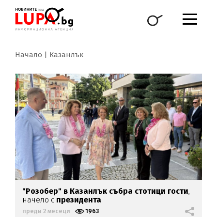
Начало
Казанлък
"Розобер" в Казанлък събра стотици гости
,
начело с
президента
преди 2 месеци
1963