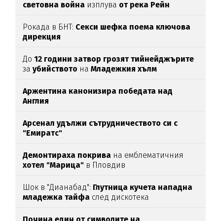
световна война
изплува
от река Рейн
Рокада в БНТ:
Секси шефка поема ключова
дирекция
До
12 години затвор грозят тийнейджърите
за
убийството
на
Младежкия хълм
Аржентина канонизира победата над
Англия
Арсенал удължи сътрудничеството си с
"Емиратс"
Демонтираха покрива
на емблематичния
хотел "Марица"
в Пловдив
Шок в "Дианабад":
Глутница кучета нападна
младежка тайфа
след дискотека
Почина един от символите на