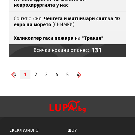
неврохирургията у нас
Соцът е жив:
Ченгета и митничари спят за 10
евро на морето
(СНИМКИ)
Хеликоптер гаси пожара
на
"Тракия"
131
Всички новини от днес:
«
1
2
3
4
5
»
ЕКСКЛУЗИВНО
ШОУ