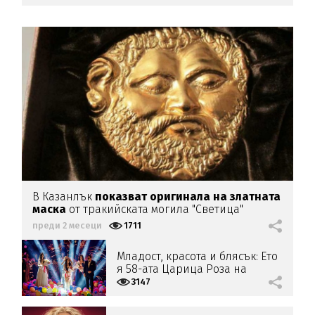
В Казанлък
показват оригинала на златната
маска
от тракийската могила "Светица"
преди 2 месеци
1711
Младост, красота и блясък: Ето
я 58-ата Царица Роза на
Казанлък (СНИМКИ)
3147