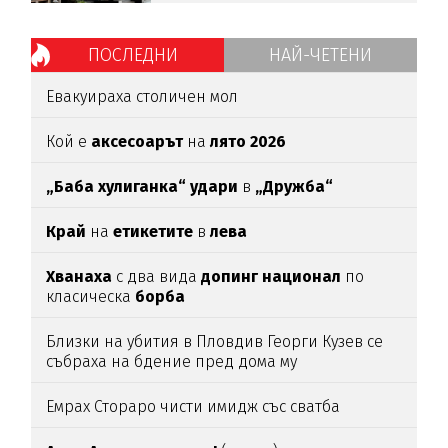
ПОСЛЕДНИ
НАЙ-ЧЕТЕНИ
Евакуираха столичен мол
Кой е
аксесоарът
на
лято 2026
„Баба хулиганка“ удари
в
„Дружба“
Край
на
етикетите
в
лева
Хванаха
с два вида
допинг национал
по
класическа
борба
Близки на убития в Пловдив Георги Кузев се
събраха на бдение пред дома му
Емрах Стораро чисти имидж със сватба