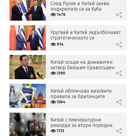
След Русия и Китай заяви
подкрепата си за Куба
1476
Уругвай и Китай задълбочават
стратегическото си
партньорство
914
Китай осъди на доживотен
затвор бившия правосъден
министър
2180
Китай облекчава визовите
правила за британците
1364
Китай с температурни
рекорди за втора поредна
година
1113