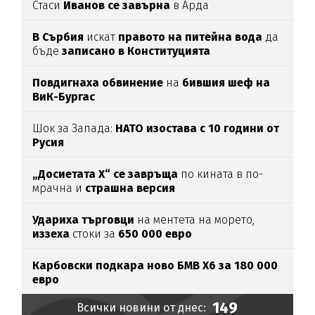
Стаси
Иванов се завърна
в Арда
В Сърбия
искат
правото на питейна вода
да
бъде
записано в Конституцията
Повдигнаха обвинение
на
бившия шеф на
ВиК-Бургас
Шок за Запада:
НАТО изостава с 10 години от
Русия
„Досиетата Х“ се завръща
по кината в по-
мрачна и
страшна версия
Удариха
търговци
на ментета на морето,
иззеха
стоки за
650
000
евро
Карбовски подкара ново БМВ Х6 за 180 000
евро
149
Всички новини от днес: