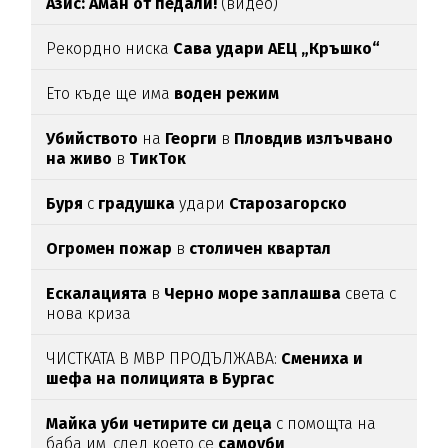
Азис: Аман от педали!
(видео)
Рекордно ниска
Сава удари АЕЦ „Кръшко“
Ето къде ще има
воден режим
Убийството
на
Георги
в
Пловдив излъчвано
на живо
в
ТикТок
Буря
с
градушка
удари
Старозагорско
Огромен пожар
в
столичен квартал
Ескалацията
в
Черно море заплашва
света с
нова криза
ЧИСТКАТА В МВР ПРОДЪЛЖАВА:
Смениха и
шефа на полицията в Бургас
Майка уби четирите си деца
с помощта на
баба им, след което се
самоуби