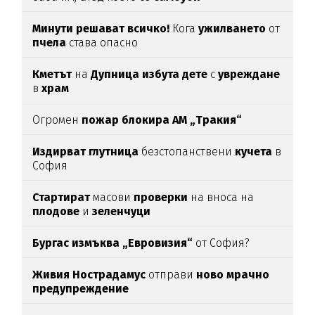
Минути решават всичко!
Кога
ужилването
от
пчела
става опасно
Кметът
на
Дупница избута дете
с
увреждане
в
храм
Огромен
пожар блокира АМ „Тракия“
Издирват глутница
безстопанствени
кучета
в
София
Стартират
масови
проверки
на вноса на
плодове
и
зеленчуци
Бургас измъква „Евровизия“
от София?
Живия Нострадамус
отправи
ново мрачно
предупреждение