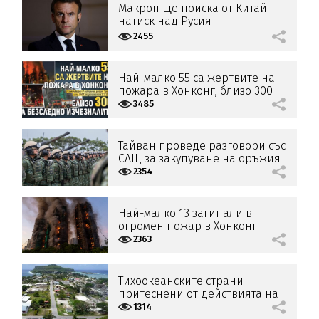
Макрон ще поиска от Китай
натиск над Русия
2455
Най-малко 55 са жертвите на
пожара в Хонконг, близо 300
са безследно изчезналите
3485
Тайван проведе разговори със
САЩ за закупуване на оръжия
2354
Най-малко 13 загинали в
огромен пожар в Хонконг
2363
Тихоокеанските страни
притеснени от действията на
САЩ и Китай в района
1314