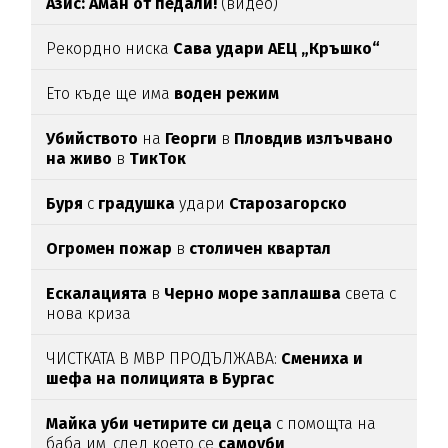
Азис: Аман от педали!
(видео)
Рекордно ниска
Сава удари АЕЦ „Кръшко“
Ето къде ще има
воден режим
Убийството
на
Георги
в
Пловдив излъчвано
на живо
в
ТикТок
Буря
с
градушка
удари
Старозагорско
Огромен пожар
в
столичен квартал
Ескалацията
в
Черно море заплашва
света с
нова криза
ЧИСТКАТА В МВР ПРОДЪЛЖАВА:
Смениха и
шефа на полицията в Бургас
Майка уби четирите си деца
с помощта на
баба им, след което се
самоуби