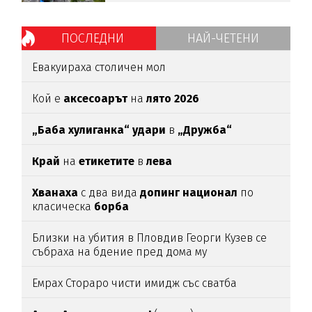
ПОСЛЕДНИ
НАЙ-ЧЕТЕНИ
Евакуираха столичен мол
Кой е
аксесоарът
на
лято 2026
„Баба хулиганка“ удари
в
„Дружба“
Край
на
етикетите
в
лева
Хванаха
с два вида
допинг национал
по
класическа
борба
Близки на убития в Пловдив Георги Кузев се
събраха на бдение пред дома му
Емрах Стораро чисти имидж със сватба