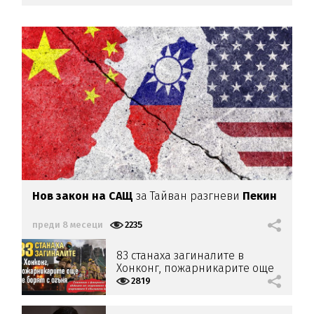
Нов закон на САЩ
за Тайван разгневи
Пекин
преди 8 месеци
2235
83 станаха загиналите в
Хонконг, пожарникарите още
се борят с огъня
2819