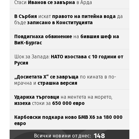
Стаси
Иванов се завърна
в Арда
В Сърбия
искат
правото на питейна вода
да
бъде
записано в Конституцията
Повдигнаха обвинение
на
бившия шеф на
ВиК-Бургас
Шок за Запада:
НАТО изостава с 10 години от
Русия
„Досиетата Х“ се завръща
по кината в по-
мрачна и
страшна версия
Удариха
търговци
на ментета на морето,
иззеха
стоки за
650
000
евро
Карбовски подкара ново БМВ Х6 за 180 000
евро
148
Всички новини от днес: