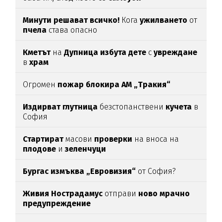
Минути решават всичко!
Кога
ужилването
от
пчела
става опасно
Кметът
на
Дупница избута дете
с
увреждане
в
храм
Огромен
пожар блокира АМ „Тракия“
Издирват глутница
безстопанствени
кучета
в
София
Стартират
масови
проверки
на вноса на
плодове
и
зеленчуци
Бургас измъква „Евровизия“
от София?
Живия Нострадамус
отправи
ново мрачно
предупреждение