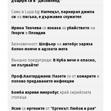
дъщеря си в "Дисниленд"
Само в Lupa.bg:
Наглецът, паркирал джипа
си
на
пясъка, е държавен служител
Ирина Тенчева
се
изказа
за
убийството
на
Георги
в
Пловдив
Безчовечност:
Шофьор
на
автобус заряза
болно момче в адската жега
Външно предупреди:
В
Куба вече е опасно,
не пътувайте!
Проф.Кантарджиев: Пазете
се от
комарите
и
полово предаваните инфекции
Бомба взриви микробус
край сирийската
столица
Ясни
са
ергените
от
"Ергенът: Любов в рая"