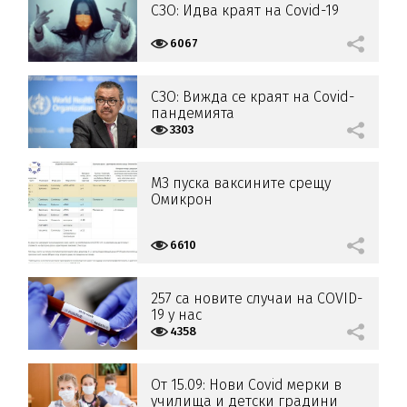
СЗО: Идва краят на Covid-19
6067
СЗО: Вижда се краят на Covid-
пандемията
3303
МЗ пуска ваксините срещу
Омикрон
6610
257 са новите случаи на COVID-
19 у нас
4358
От 15.09: Нови Covid мерки в
училища и детски градини