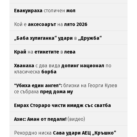
Евакуираха
столичен
мол
Кой е
аксесоарът
на
лято 2026
„Баба хулиганка“ удари
в
„Дружба“
Край
на
етикетите
в
лева
Хванаха
с два вида
допинг национал
по
класическа
борба
"Убиха един ангел":
близки на Георги Кузев
се събраха
пред дома му
Емрах Стораро чисти имидж със сватба
Азис: Аман от педали!
(видео)
Рекордно ниска
Сава удари АЕЦ „Кръшко“