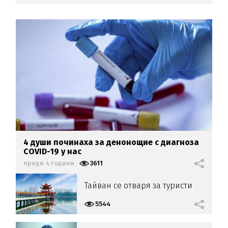
4 души починаха за денонощие с диагноза
COVID-19 у нас
преди 4 години
3611
Тайван се отваря за туристи
5544