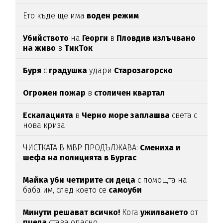
Ето къде ще има
воден режим
Убийството
на
Георги
в
Пловдив излъчвано
на живо
в
ТикТок
Буря
с
градушка
удари
Старозагорско
Огромен пожар
в
столичен квартал
Ескалацията
в
Черно море заплашва
света с
нова криза
ЧИСТКАТА В МВР ПРОДЪЛЖАВА:
Смениха и
шефа на полицията в Бургас
Майка уби четирите си деца
с помощта на
баба им, след което се
самоуби
Минути решават всичко!
Кога
ужилването
от
пчела
става опасно