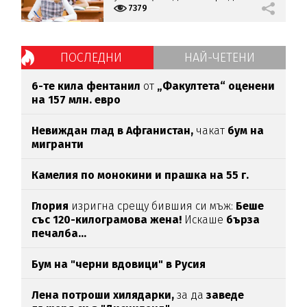
7379
ПОСЛЕДНИ
НАЙ-ЧЕТЕНИ
6-те кила фентанил
от
„Факултета“ оценени
на 157 млн. евро
Невиждан глад в Афганистан,
чакат
бум на
мигранти
Камелия по монокини и прашка на 55 г.
Глория
изригна срещу бившия си мъж:
Беше
със 120-килограмова жена!
Искаше
бърза
печалба...
Бум на "черни вдовици" в Русия
Лена потроши хилядарки,
за да
заведе