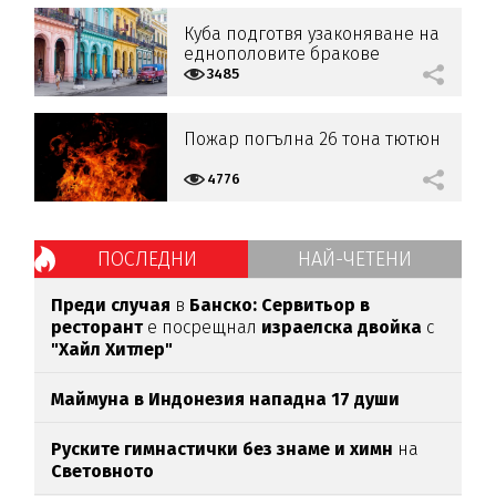
Куба подготвя узаконяване на
еднополовите бракове
3485
Пожар погълна 26 тона тютюн
4776
ПОСЛЕДНИ
НАЙ-ЧЕТЕНИ
Преди случая
в
Банско: Сервитьор в
ресторант
е посрещнал
израелска двойка
с
"Хайл Хитлер"
Маймуна в Индонезия нападна 17 души
Руските гимнастички без знаме и химн
на
Световното