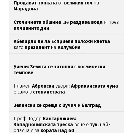
Продават топката
от
великия гол
на
Марадона
Столичната община
ще
раздава вода
и през
почивните дни
Абелардо де ла Есприеля положи клетва
като
президент
на
Колумбия
Учени: Земята се затопля
с
космически
темпове
Пламен
Абровски
увери:
Африканската чума
е само в
стопанствата
Зеленски се среща с Вучич
в
Белград
Проф. Тодор
Кантарджиев:
Западнонилската
треска
вече е
тук,
най-
опасна е за
хората над 60