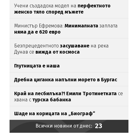
Учени създадоха модел на
перфектното
женско тяло според мъжете
Министър Ефремова:
Минималната
заплата
няма да е 620 евро
Безпрецедентното
засушаване
на река
Дунав се
вижда от космоса
Глутницата е наша
Дребна циганка напълни морето в Бургас
Край на лесбилъка?!
Емили Тротинетката
се
хвана с
турска бабанка
Шаде на корицата на „Биограф“
23
Всички новини от днес: