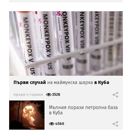
Първи случай
на маймунска шарка
в Куба
преди 4 години
3528
Мълния порази петролна база
в Куба
4560