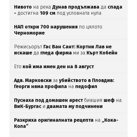
Нивото
на река
Дунав продължава
да
спада
-
достигна
109 см
под условната нула
НАП откри 700 нарушения
по цялото
Черноморие
Режисьорът
Гас Ван Сант: Кортни Лав не
искаше
да
гледа фирма
ми за
Кърт Кобейн
Ето
кой има имен ден на 8 август
Адв. Марковски
за
убийството в Пловдив:
Георги няма профила
на
педофил
Пуснаха под домашен арест
бившия
шеф
на
ВиК-Бургас
и
двамата му подчинени
Разкриха оригиналната рецепта
на
„Кока-
Кола“