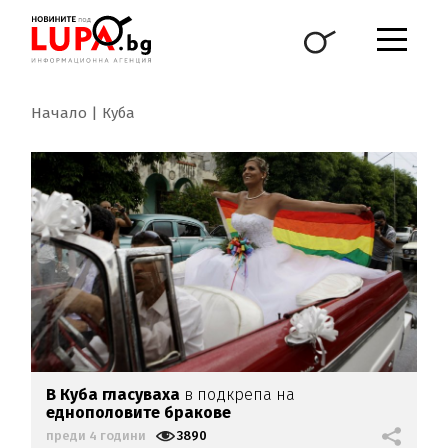
Начало
Куба
В Куба гласуваха
в подкрепа на
еднополовите бракове
преди 4 години
3890