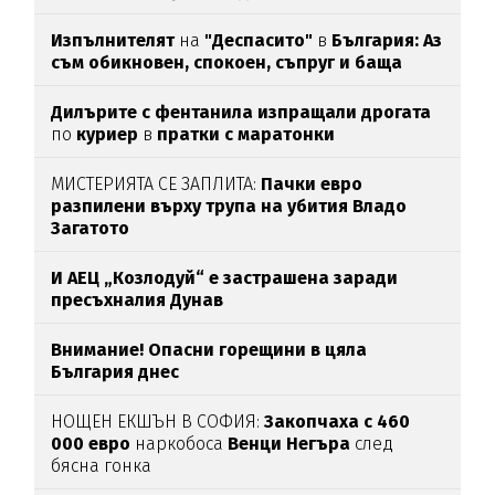
Изпълнителят
на
"Деспасито"
в
България: Аз
съм обикновен, спокоен, съпруг и баща
Дилърите с фентанила изпращали дрогата
по
куриер
в
пратки с маратонки
МИСТЕРИЯТА СЕ ЗАПЛИТА:
Пачки евро
разпилени върху трупа на убития Владо
Загатото
И АЕЦ „Козлодуй“ е застрашена заради
пресъхналия Дунав
Внимание! Опасни горещини в цяла
България днес
НОЩЕН ЕКШЪН В СОФИЯ:
Закопчаха с 460
000 евро
наркобоса
Венци Негъра
след
бясна гонка