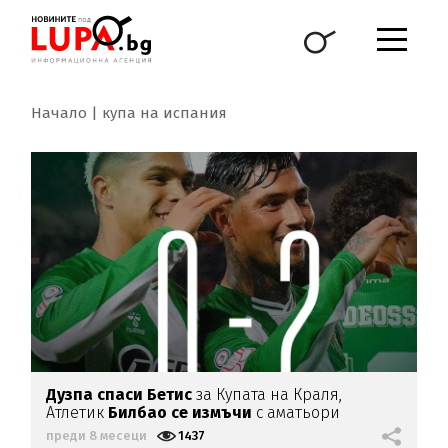
Начало
купа на испания
Дузпа спаси Бетис
за Купата на Краля,
Атлетик
Билбао се измъчи
с аматьори
преди 8 месеци
1437