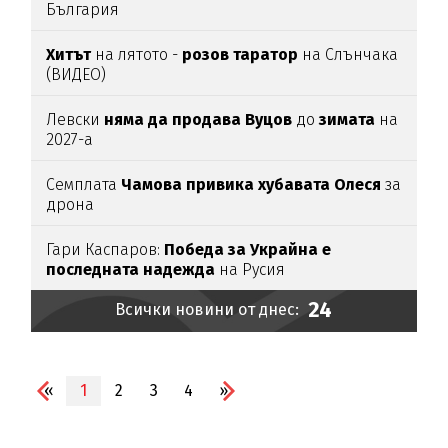
България
Хитът
на лятото -
розов таратор
на Слънчака
(ВИДЕО)
Левски
няма да продава Вуцов
до
зимата
на
2027-а
Семплата
Чамова привика хубавата Олеся
за
дрона
Гари Каспаров:
Победа за Украйна е
последната надежда
на Русия
24
Всички новини от днес:
«
1
2
3
4
»