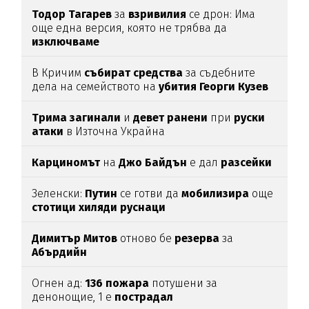
Тодор
Тагарев
за
взривилия
се дрон: Има
още една версия, която не трябва да
изключваме
В Кричим
събират
средства
за съдебните
дела на семейството на
убития
Георги
Кузев
Трима
загинали
и
девет
ранени
при
руски
атаки
в Източна Украйна
Карциномът
на
Джо
Байдън
е дал
разсейки
Зеленски:
Путин
се готви да
мобилизира
още
стотици
хиляди
руснаци
Димитър
Митов
отново бе
резерва
за
Абърдийн
Огнен ад:
136
пожара
потушени за
денонощие, 1 е
пострадал