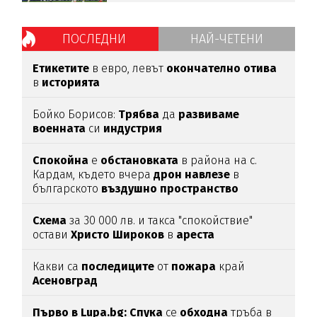
ПОСЛЕДНИ
НАЙ-ЧЕТЕНИ
Етикетите
в евро, левът
окончателно
отива
в
историята
Бойко Борисов:
Трябва
да
развиваме
военната
си
индустрия
Спокойна
е
обстановката
в района на с.
Кардам, където вчера
дрон
навлезе
в
българското
въздушно
пространство
Схема
за 30 000 лв. и такса "спокойствие"
остави
Христо
Широков
в
ареста
Какви са
последиците
от
пожара
край
Асеновград
Първо в Lupa.bg: Спука
се
обходна
тръба в