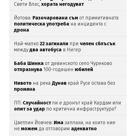
Свети Влас,
хората
негодуват
Йотова:
Разочарована
съм
от примитивната
политическа
употреба
на инцидента с
дрона
Най-малко
22
загинали
при
челен
сблъсък
между
два
автобуса
в Нигер
Баба
Шинка
от девинското село Чуреково
отпразнува
100-годишен
юбилей
Нивото
на река
Дунав
край Русе остава без
промяна
ПП:
Случайност
ли е дронът край Кардам или
опит
за
удар
по критична инфраструктура?
Цветлин Йовчев:
Има
заплахи, на които ние
не
можем
да отговорим
адекватно