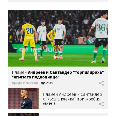
Пламен
Андреев и Сантандер "торпилираха"
"жълтата подводница"
преди 8 месеци
2575
Пламен Андреев и Сантандер
с "късата клечка" при жребия
за купата
1915