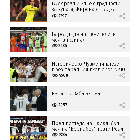
Виляреал и Елче с трудности
за купата, Жирона отпадна
2397
Барса даде на ценителите
мечтан финал
2935
Историческо: Чуамени влезе
през парадния вход с гол №10
000 за Реал!
4508
Карлето: Забавен мач...
2957
Пред погледа на Надал: Луд
мач на "Бернабеу" прати Реал
на финал!
9234