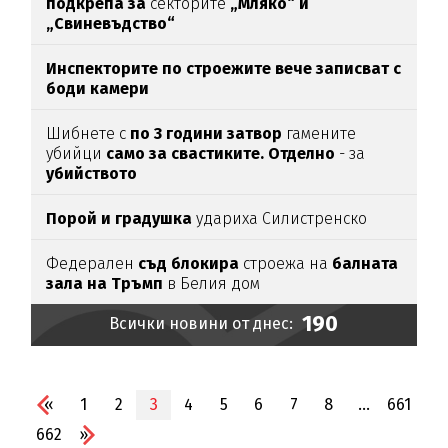
подкрепа за
секторите
„Мляко“ и
„Свиневъдство“
Инспекторите по строежите вече записват с
боди камери
Шибнете с
по 3 години затвор
гамените
убийци
само за свастиките. Отделно
- за
убийството
Порой и градушка
удариха Силистренско
Федерален
съд блокира
строежа на
балната
зала на Тръмп
в Белия дом
190
Всички новини от днес:
«
1
2
3
4
5
6
7
8
...
661
662
»