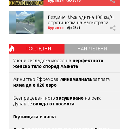
безплатно гробокопаене
Куриози
2675
Безумие: Мъж вдигна 100 км/ч
с тротинетка на магистрала
„Хемус“ (ВИДЕО)
Куриози
2541
ПОСЛЕДНИ
НАЙ-ЧЕТЕНИ
Учени създадоха модел на
перфектното
женско тяло според мъжете
Министър Ефремова:
Минималната
заплата
няма да е 620 евро
Безпрецедентното
засушаване
на река
Дунав се
вижда от космоса
Глутницата е наша