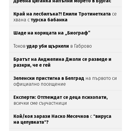
Дребна циганка напълни морето в Бургас
Край на лесбилъка?!
Емили Тротинетката
се
хвана с
турска бабанка
Шаде на корицата на „Биограф“
Токов
удар уби щъркели
в Габрово
Братът на Анджелина Джоли се разведе и
разкри, че е гей
Зеленски пристигна в Белград
на първото си
официално посещение
Експерти: Отглеждат се деца психопати,
всички сме съучастници
Кой/коя зарази
Наско Месечков
с
"вируса
на целувката"?