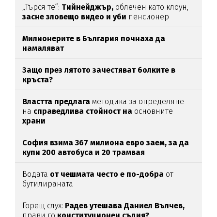
„Търся те“:
Тийнейджър,
облечен като клоун,
засне зловещо видео и уби
пенсионер
Милионерите в България почнаха да
намаляват
Защо през лятото зачестяват болките в
кръста?
Властта предлага
методика за определяне
на
справедлива стойност на
основните
храни
София взима 367 милиона евро заем, за да
купи 200 автобуса и 20 трамвая
Водата
от чешмата често е по-добра
от
бутилираната
Горещ слух:
Радев утешава Даниел Вълчев,
прави го
конституционен съдия?