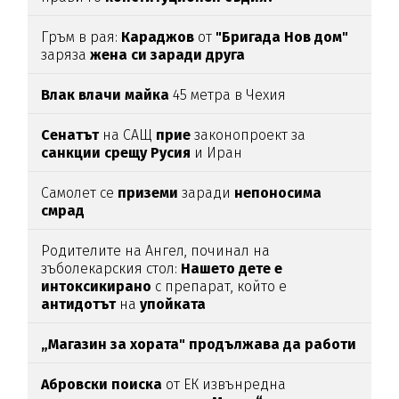
Гръм в рая:
Караджов
от
"Бригада Нов дом"
заряза
жена си заради друга
Влак влачи майка
45 метра в Чехия
Сенатът
на САЩ
прие
законопроект за
санкции срещу Русия
и Иран
Самолет се
приземи
заради
непоносима
смрад
Родителите на Ангел, починал на
зъболекарския стол:
Нашето дете е
интоксикирано
с препарат, който е
антидотът
на
упойката
„Магазин за хората"
продължава да работи
Абровски поиска
от ЕК извънредна