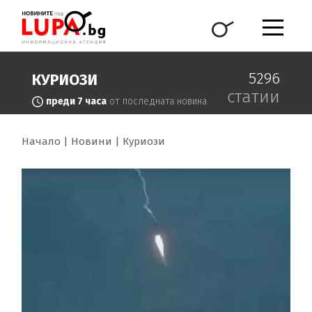
5296
КУРИОЗИ
статии
преди 7 часа
от последната новина
Начало
Новини
Куриози