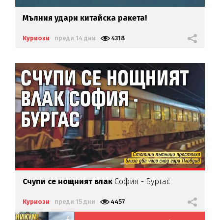
Мълния удари китайска ракета!
Куриози
преди 14 дни
4318
Счупи се нощният влак
София - Бургас
Куриози
преди 15 дни
4457