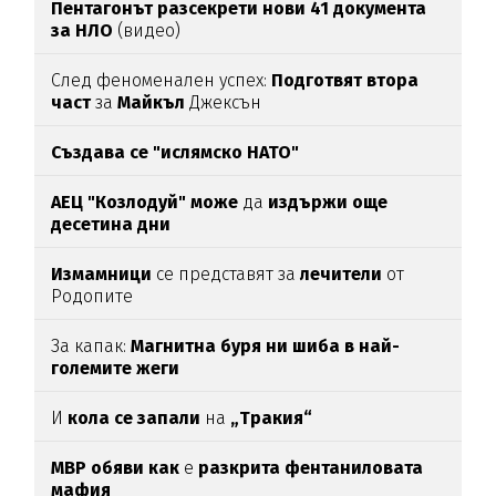
Пентагонът разсекрети нови 41 документа
за НЛО
(видео)
След феноменален успех:
Подготвят втора
част
за
Майкъл
Джексън
Създава се "ислямско НАТО"
АЕЦ "Козлодуй" може
да
издържи още
десетина дни
Измамници
се представят за
лечители
от
Родопите
За капак:
Магнитна буря ни шиба в най-
големите жеги
И
кола се запали
на
„Тракия“
МВР обяви как
е
разкрита фентаниловата
мафия