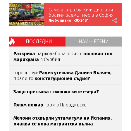
Само в Lupa.bg: Хиляди стари
бракми заемат места в София
Любопитно
2481
ПОСЛЕДНИ
НАЙ-ЧЕТЕНИ
Разкриха
нарколаборатория с
половин тон
марихуана
в Сърбия
Горещ слух:
Радев утешава Даниел Вълчев,
прави го
конституционен съдия?
Защо пресъхват смолянските езера?
Голям пожар
гори в Пловдивско
Мелони отхвърли ултиматума на Испания,
очаква се нова мигрантска вълна