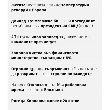
Жегите
поставиха редица
температурни
рекорди
в
Европа
Доналд Тръмп:
Може би
аз съм
последният
републикански
президент на САЩ!
(видео)
АПИ пусна
нова заповед
за движението на
камионите през август
Започва чистка във финансовото
министерство, съкращават 6%
Огромни
древни
съоръжения
в Египет може
да
разкриват
как са
строени пирамидите
Наглост:
Откриха
дълга 16 м
риболовна
мрежа
в езерото
Близнака
Росица Кирилова
живее с 24 котки