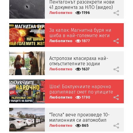
Пентагонът разсекрети нови
41 документа за НЛО (видео)
Любопитно
1196
За капак: Магнитна буря ни
шиба в най-големите жеги
Любопитно
1877
Астролози класираха най-
отмъстителните зодии
Любопитно
1637
Шок!: Боклукчиите нарочно
разпиляват смет по улиците
на Варна (СНИМКИ И ВИДЕО)
Любопитно
1790
"Тесла" вече произведе 10-
милионния си автомобил
Любопитно
865