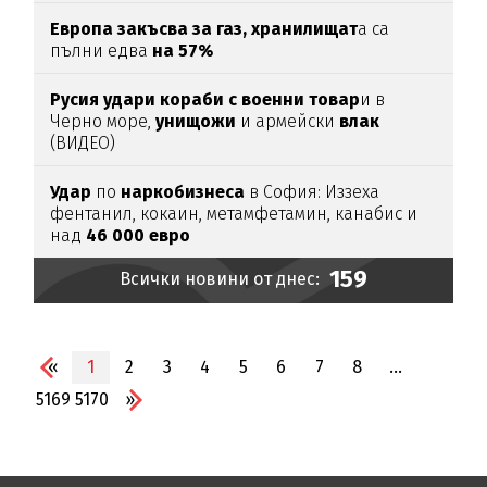
Европа закъсва за газ,
хранилищат
а са
пълни едва
на 57%
Русия удари кораби с военни товар
и в
Черно море,
унищожи
и армейски
влак
(ВИДЕО)
Удар
по
наркобизнеса
в София: Иззеха
фентанил, кокаин, метамфетамин, канабис и
над
46
000
евро
159
Всички новини от днес:
«
1
2
3
4
5
6
7
8
...
5169
5170
»