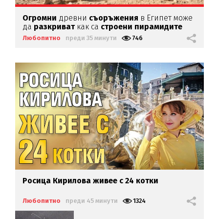
Огромни
древни
съоръжения
в Египет може
да
разкриват
как са
строени пирамидите
Любопитно
преди 35 минути
746
Росица Кирилова
живее с 24 котки
Любопитно
преди 45 минути
1324