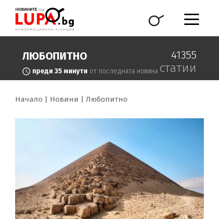
41355
ЛЮБОПИТНО
статии
преди 35 минути
от последната новина
Начало
Новини
Любопитно