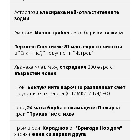
Астролози
класираха най-отмъстителните
зодии
Аморим:
Милан трябва
да се бори
за титлата
Терзиев: Спестихме 81 млн. евро от чистота
в “Слатина”, “Подуяне” и “Изгрев”
Хванаха млад мъж,
откраднал
200 евро от
възрастен
човек
Шок!:
Боклукчиите нарочно разпиляват смет
по улиците на Варна (СНИМКИ И ВИДЕО)
След
24 часа борба с пламъците: Пожарът
край
"Тракия" не стихва
Гръм в рая:
Караджов
от
"Бригада Нов дом"
заряза
жена си заради друга