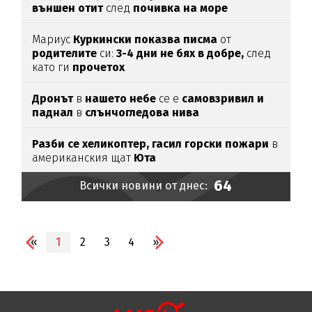
външен отит
след
почивка на море
Мариус
Куркински показва писма
от
родителите
си:
3-4 дни не бях в добре,
след
като ги
прочетох
Дронът
в
нашето небе
се е
самовзривил и
паднал
в
слънчогледова нива
Разби се хеликоптер,
гасил горски пожари
в
американския щат
Юта
64
Всички новини от днес:
«
1
2
3
4
»