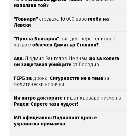
използва той?
"Говнари"
струваха 10 000 евро
глоба на
Левски
"Проста България"
цял ден пере тениски: С
какво е
облечен Димитър Стоянов?
Адв.
Людмил Рангелов: Не знам
що за колега
би защитавал убийците
от Пловдив
ГЕРБ за
дрона:
Сигурността не е тема
за
политически игрички!
Ин витро докторите
пишат кърваво писмо на
Радев: Спрете тази лудост!
МО официално: Падналият дрон е
украинска примамка