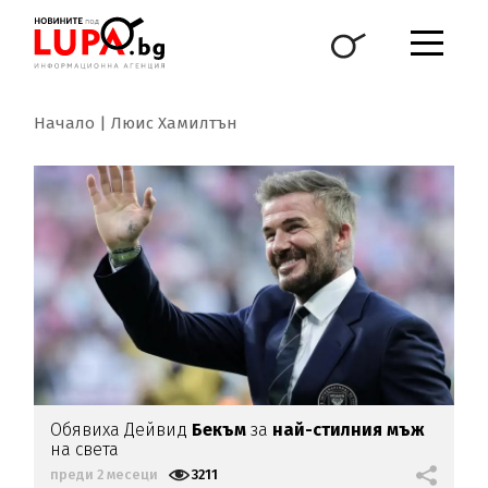
Начало
Люис Хамилтън
Обявиха Дейвид
Бекъм
за
най-стилния мъж
на света
преди 2 месеци
3211