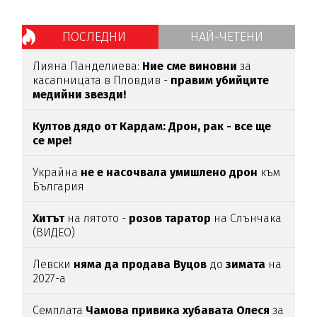
ПОСЛЕДНИ
НАЙ-ЧЕТЕНИ
Лияна Панделиева:
Ние сме виновни
за
касапницата в Пловдив -
правим убийците
медийни звезди!
Култов дядо от Кардам: Дрон, рак - все ще
се мре!
Украйна
не е насочвала умишлено дрон
към
България
Хитът
на лятото -
розов таратор
на Слънчака
(ВИДЕО)
Левски
няма да продава Вуцов
до
зимата
на
2027-а
Семплата
Чамова привика хубавата Олеся
за