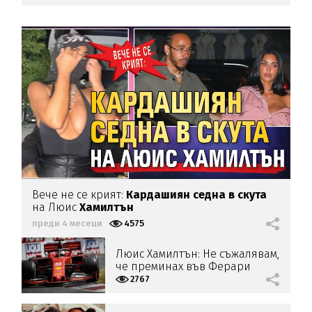
Вече не се крият:
Кардашиян седна в скута
на Люис
Хамилтън
преди 4 месеци
4575
Люис Хамилтън: Не съжалявам,
че преминах във Ферари
2767