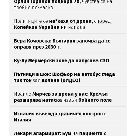
Орлин Горанов подкара 70,
чувства се на
тройно по-малко
Политиците се
на*каха от дрона,
според
Копейкин Украйна
ни напада
Вера Кочовска: България започва да се
оправя през 2030 г.
Ку-Ку Мермерски зове да напуснем СЗО
Пътници в шок: Шофьор на автобус гледа
тик ток
зад
волана (ВИДЕО)
Ивайло
Мирчев за дрона у нас: Кремъл
разширява натиска
извън
бойното поле
Испания въвежда граничен контрол
с
Италия
Лекари алармират: Бум
на
пациенти с