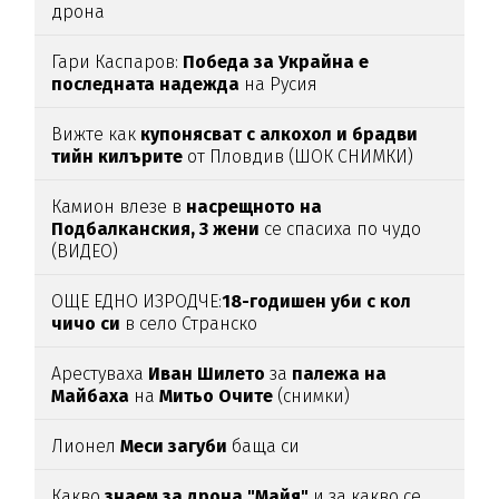
дрона
Гари Каспаров:
Победа за Украйна е
последната надежда
на Русия
Вижте как
купонясват с алкохол и брадви
тийн килърите
от Пловдив (ШОК СНИМКИ)
Камион влезе в
насрещното на
Подбалканския, 3 жени
се спасиха по чудо
(ВИДЕО)
ОЩЕ ЕДНО ИЗРОДЧЕ:
18-годишен уби с кол
чичо си
в село Странско
Арестуваха
Иван Шилето
за
палежа на
Майбаха
на
Митьо Очите
(снимки)
Лионел
Меси загуби
баща си
Какво
знаем за дрона "Майя"
и за какво се