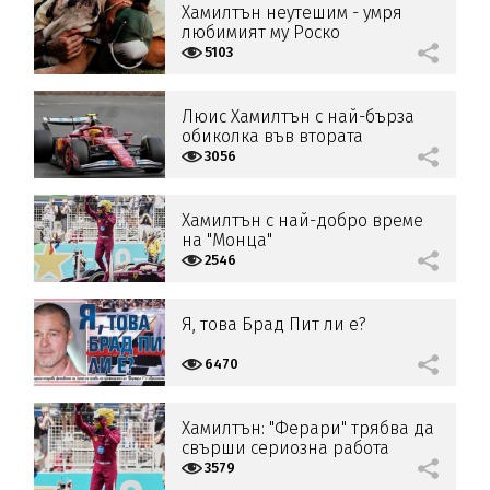
Хамилтън неутешим - умря
любимият му Роско
5103
Люис Хамилтън с най-бърза
обиколка във втората
свободна тренировка
3056
Хамилтън с най-добро време
на "Монца"
2546
Я, това Брад Пит ли е?
6470
Хамилтън: "Ферари" трябва да
свърши сериозна работа
3579