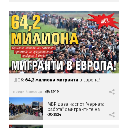
ШОК:
64,2 милиона мигранти
в Европа!
преди 4 месеци
3919
МВР дава част от "черната
работа" с мигрантите на
омбудсмана
2524