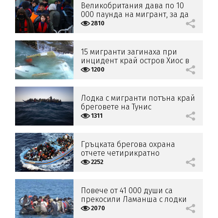
Великобритания дава по 10
000 паунда на мигрант, за да
напусне страната
2810
15 мигранти загинаха при
инцидент край остров Хиос в
Гърция
1200
Лодка с мигранти потъна край
бреговете на Тунис
1311
Гръцката брегова охрана
отчете четирикратно
увеличение на мигрантите
2252
Повече от 41 000 души са
прекосили Ламанша с лодки
от началото на годината
2070