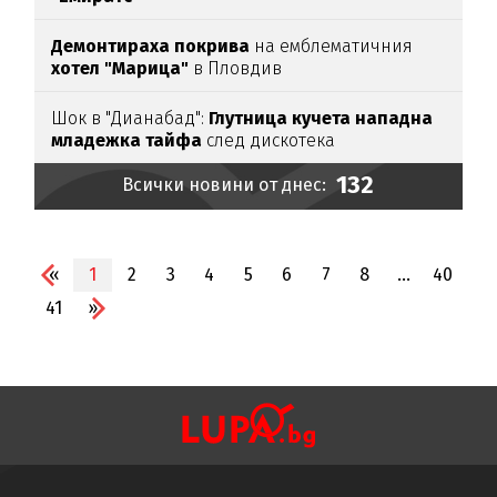
Демонтираха покрива
на емблематичния
хотел "Марица"
в Пловдив
Шок в "Дианабад":
Глутница кучета нападна
младежка тайфа
след дискотека
132
Всички новини от днес:
«
1
2
3
4
5
6
7
8
...
40
41
»