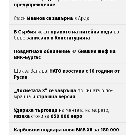
предупреждение
Стаси
Иванов се завърна
в Арда
В Сърбия
искат
правото на питейна вода
да
бъде
записано в Конституцията
Повдигнаха обвинение
на
бившия шеф на
ВиК-Бургас
Шок за Запада:
НАТО изостава с 10 години от
Русия
„Досиетата Х“ се завръща
по кината в по-
мрачна и
страшна версия
Удариха
търговци
на ментета на морето,
иззеха
стоки за
650
000
евро
Карбовски подкара ново БМВ Х6 за 180 000