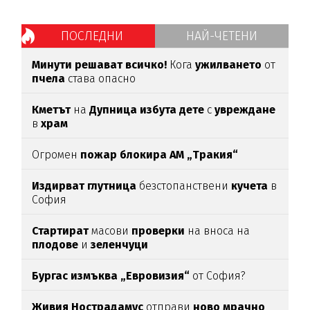
ПОСЛЕДНИ
НАЙ-ЧЕТЕНИ
Минути решават всичко!
Кога
ужилването
от
пчела
става опасно
Кметът
на
Дупница избута дете
с
увреждане
в
храм
Огромен
пожар блокира АМ „Тракия“
Издирват глутница
безстопанствени
кучета
в
София
Стартират
масови
проверки
на вноса на
плодове
и
зеленчуци
Бургас измъква „Евровизия“
от София?
Живия Нострадамус
отправи
ново мрачно