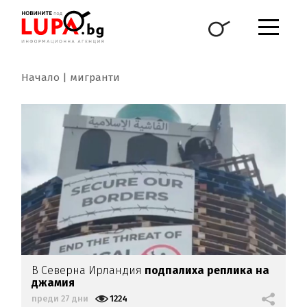
Начало
мигранти
В Северна Ирландия
подпалиха реплика на
джамия
преди 27 дни
1224