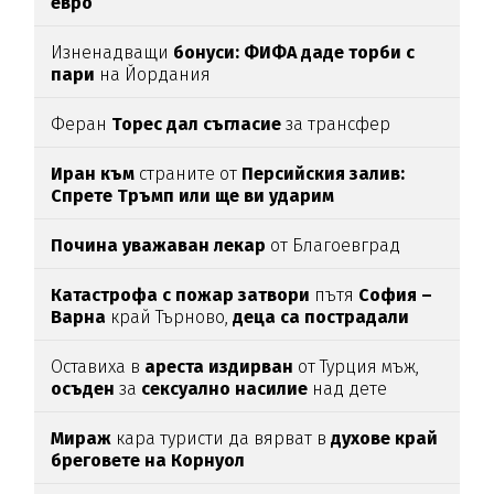
евро
Изненадващи
бонуси:
ФИФА даде торби с
пари
на Йордания
Феран
Торес дал съгласие
за трансфер
Иран към
страните от
Персийския залив:
Спрете Тръмп или ще ви ударим
Почина уважаван лекар
от Благоевград
Катастрофа с пожар затвори
пътя
София –
Варна
край Търново,
деца са пострадали
Оставиха в
ареста
издирван
от Турция мъж,
осъден
за
сексуално
насилие
над дете
Мираж
кара туристи да вярват в
духове край
бреговете на Корнуол