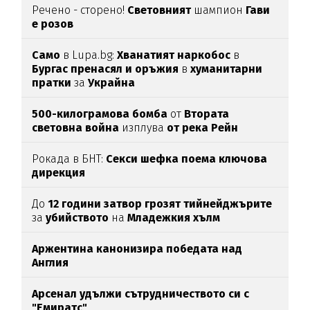
Речено - сторено!
Световният
шампион
Гави
е розов
Само
в Lupa.bg:
Хванатият наркобос
в
Бургас пренасял и оръжия
в
хуманитарни
пратки
за
Украйна
500-килограмова бомба
от
Втората
световна война
изплува
от река Рейн
Рокада в БНТ:
Секси шефка поема ключова
дирекция
До
12 години затвор грозят тийнейджърите
за
убийството
на
Младежкия хълм
Аржентина канонизира победата над
Англия
Арсенал удължи сътрудничеството си с
"Емиратс"