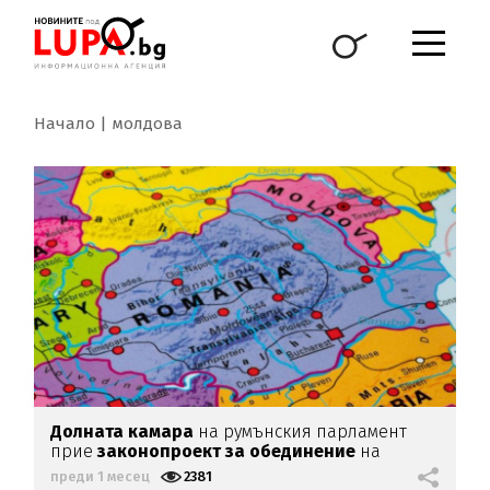
Начало
молдова
Долната камара
на румънския парламент
прие
законопроект за обединение
на
Румъния и Молдова
преди 1 месец
2381