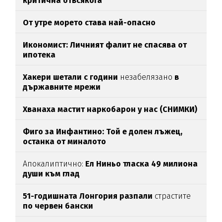
критична отвсякога
От утре морето става най-опасно
Икономист: Личният фалит не спасява от
ипотека
Хакери шетали с години
незабелязано
в
държавните мрежи
Хванаха мастит наркобарон у нас (СНИМКИ)
Фиго за Инфантино: Той е долен лъжец,
останка от миналото
Апокалиптично:
Ел Ниньо тласка 49 милиона
души към глад
51-годишната Лонгория разпали
страстите
по червен бански