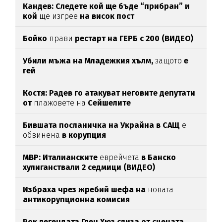
Кандев: Следете кой ще бъде “прибран” и
кой
ще изгрее
на висок пост
Бойко
прави
рестарт на ГЕРБ с 200 (ВИДЕО)
Убили мъжа на Младежкия хълм,
защото
е
гей
Костя: Радев го атакуват неговите депутати
от
плажовете на
Сейшелите
Бившата посланичка на Украйна в САЩ
е
обвинена
в корупция
МВР: Италианските
еврейчета
в Банско
хулиганствали 2 седмици (ВИДЕО)
Избраха чрез жребий шефа на
новата
антикорупционна комисия
Рок легендата Глен Хюз слиза от сцената