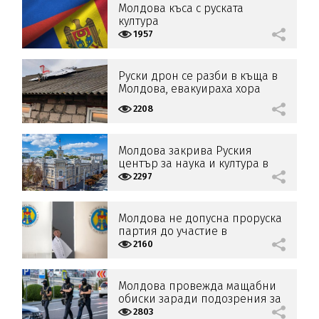
Молдова къса с руската
култура
1957
Руски дрон се разби в къща в
Молдова, евакуираха хора
2208
Молдова закрива Руския
център за наука и култура в
Кишинев
2297
Молдова не допусна проруска
партия до участие в
парламентарните избори
2160
Молдова провежда мащабни
обиски заради подозрения за
руска намеса преди изборите
2803