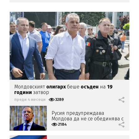
Молдовският
олигарх
беше
осъден
на
19
години
затвор
преди 4 месеци
3289
Русия предупреждава
Молдова да не се обединява с
Румъния
2184