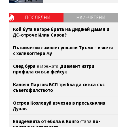
ПОСЛЕДНИ
НАЙ-ЧЕТЕНИ
Кой бута нагоре брата на Диджей Дамян и
ДС-отроче Илин Савов?
Пътнически самолет уплаши Тръмп - излетя
с хеликоптера му
След буря
в мрежата:
Диамант изтри
профила си във фейсук
Калоян Паргов: БСП трябва да скъса със
съветофилството
Остров Козлодуй изчезна в пресъхналия
Дунав
Епидемията от ебола в Конго
става
по-