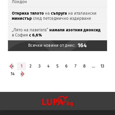
Лондон
Откриха тялото
на
съпруга
на италиански
министър
след петседмично издирване
„Лято на паветата“
намали азотния диоксид
в София
с 6,6%
164
Всички новини от днес:
«
1
2
3
4
5
6
7
8
...
13
14
»