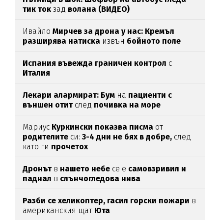
тик ток
зад
волана (ВИДЕО)
Ивайло
Мирчев за дрона у нас: Кремъл
разширява натиска
извън
бойното поле
Испания въвежда граничен контрол
с
Италия
Лекари алармират: Бум
на
пациенти с
външен отит
след
почивка на море
Мариус
Куркински показва писма
от
родителите
си:
3-4 дни не бях в добре,
след
като ги
прочетох
Дронът
в
нашето небе
се е
самовзривил и
паднал
в
слънчогледова нива
Разби се хеликоптер,
гасил горски пожари
в
американския щат
Юта