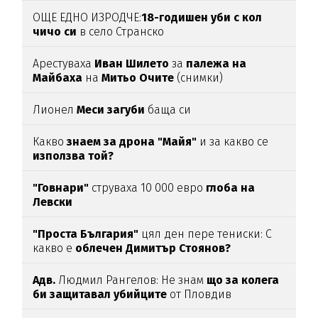
ОЩЕ ЕДНО ИЗРОДЧЕ:
18-годишен уби с кол
чичо си
в село Странско
Арестуваха
Иван Шилето
за
палежа на
Майбаха
на
Митьо Очите
(снимки)
Лионел
Меси загуби
баща си
Какво
знаем за дрона "Майя"
и за какво се
използва той?
"Говнари"
струваха 10 000 евро
глоба на
Левски
"Проста България"
цял ден пере тениски: С
какво е
облечен Димитър Стоянов?
Адв.
Людмил Рангелов: Не знам
що за колега
би защитавал убийците
от Пловдив