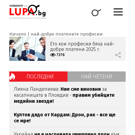
Начало
най-добре платените професии
Ето кои професии бяха най-
добре платени 2025 г.
7276
ПОСЛЕДНИ
НАЙ-ЧЕТЕНИ
Лияна Панделиева:
Ние сме виновни
за
касапницата в Пловдив -
правим убийците
медийни звезди!
Култов дядо от Кардам: Дрон, рак - все ще
се мре!
Украйна
не е насочвала умишлено дрон
към