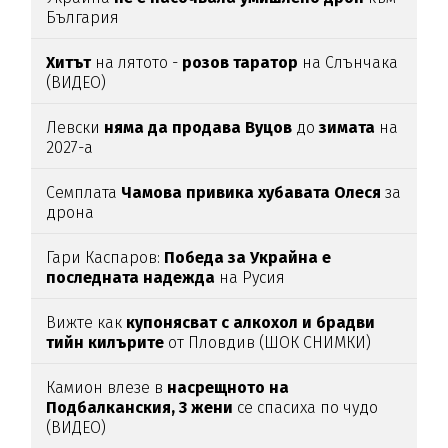
България
Хитът
на лятото -
розов таратор
на Слънчака
(ВИДЕО)
Левски
няма да продава Вуцов
до
зимата
на
2027-а
Семплата
Чамова привика хубавата Олеся
за
дрона
Гари Каспаров:
Победа за Украйна е
последната надежда
на Русия
Вижте как
купонясват с алкохол и брадви
тийн килърите
от Пловдив (ШОК СНИМКИ)
Камион влезе в
насрещното на
Подбалканския, 3 жени
се спасиха по чудо
(ВИДЕО)