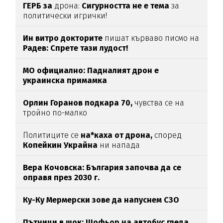
ГЕРБ за
дрона:
Сигурността не е тема
за
политически игрички!
Ин витро докторите
пишат кърваво писмо на
Радев: Спрете тази лудост!
МО официално: Падналият дрон е
украинска примамка
Орлин Горанов подкара 70,
чувства се на
тройно по-малко
Политиците се
на*каха от дрона,
според
Копейкин Украйна
ни напада
Вера Кочовска: България започва да се
оправя през 2030 г.
Ку-Ку Мермерски зове да напуснем СЗО
Пътници в шок: Шофьор на автобус гледа