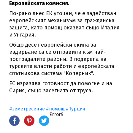
Европейската комисия.
По-рано днес ЕК уточни, че е задействан
европейският механизъм за гражданска
защита, като помощ оказват също Италия
и Унгария.
Общо десет европейски екипа за
издирване са се отправили към най-
пострадалите райони. В подкрепа на
турските власти работи и европейската
спътникова система "Коперник".
ЕС изразява готовност да помогне и на
Сирия, също засегната от труса.
#земетресение
#помощ
#Турция
Error9