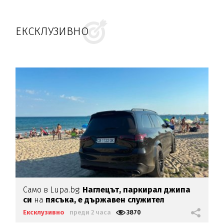
ЕКСКЛУЗИВНО
Само в Lupa.bg:
Наглецът, паркирал джипа
си
на
пясъка, е държавен служител
Ексклузивно
преди 2 часа
3870