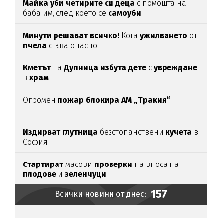
Майка уби четирите си деца
с помощта на
баба им, след което се
самоуби
Минути решават всичко!
Кога
ужилването
от
пчела
става опасно
Кметът
на
Дупница избута дете
с
увреждане
в
храм
Огромен
пожар блокира АМ „Тракия“
Издирват глутница
безстопанствени
кучета
в
София
Стартират
масови
проверки
на вноса на
плодове
и
зеленчуци
157
Всички новини от днес: