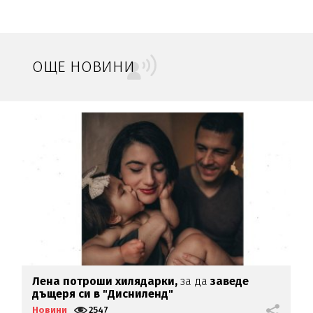
ОЩЕ НОВИНИ
Лена потроши хилядарки,
за да
заведе
С
дъщеря си в "Дисниленд"
с
Новини
2547
Н