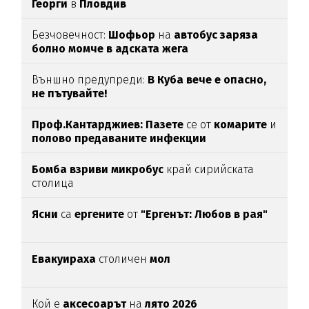
Георги
в
Пловдив
Безчовечност:
Шофьор
на
автобус заряза
болно момче в адската жега
Външно предупреди:
В
Куба вече е опасно,
не пътувайте!
Проф.Кантарджиев: Пазете
се от
комарите
и
полово предаваните инфекции
Бомба взриви микробус
край сирийската
столица
Ясни
са
ергените
от
"Ергенът: Любов в рая"
Евакуираха
столичен
мол
Кой е
аксесоарът
на
лято 2026