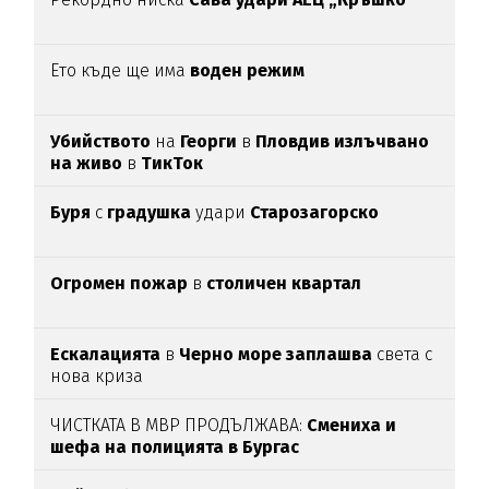
Ето къде ще има
воден режим
Убийството
на
Георги
в
Пловдив излъчвано
на живо
в
ТикТок
Буря
с
градушка
удари
Старозагорско
Огромен пожар
в
столичен квартал
Ескалацията
в
Черно море заплашва
света с
нова криза
ЧИСТКАТА В МВР ПРОДЪЛЖАВА:
Смениха и
шефа на полицията в Бургас