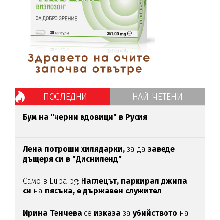
ПОСЛЕДНИ
НАЙ-ЧЕТЕНИ
Бум на "черни вдовици" в Русия
Лена потроши хилядарки,
за да
заведе
дъщеря си в "Дисниленд"
Само в Lupa.bg:
Наглецът, паркирал джипа
си
на
пясъка, е държавен служител
Ирина Тенчева
се
изказа
за
убийството
на