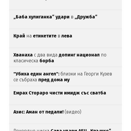
„Баба хулиганка“ удари
в
„Дружба“
Край
на
етикетите
в
лева
Хванаха
с два вида
допинг национал
по
класическа
борба
"Убиха един ангел":
близки на Георги Кузев
се събраха
пред дома му
Емрах Стораро чисти имидж със сватба
Азис: Аман от педали!
(видео)
Рекордно ниска
Сава удари АЕЦ „Кръшко“