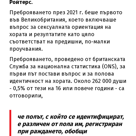
Ройтерс.
Преброяването през 2021 г. беше първото
във Великобритания, което включваше
въпрос за сексуалната ориентация на
хората и резултатите като цяло
съответстват на предишни, по-малки
проучвания.
Преброяването, проведено от британската
Служба за национална статистика (ONS), за
първи път постави въпрос и за полова
идентичност на хората. Около 262 000 души
- 0,5% от тези на 16 или повече години - са
отговорили,
че полът, с който се идентифицират,
е различен от пола им, регистриран
при раждането, обобщи