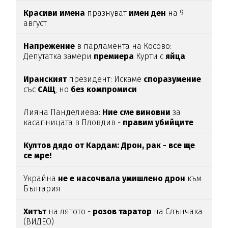
Красиви
имена
празнуват
имен
ден
на 9
август
Напрежение
в парламента на Косово:
Депутатка замери
премиера
Курти с
яйца
Иранският
президент: Искаме
споразумение
със
САЩ
, но
без
компромиси
Лияна Панделиева:
Ние сме виновни
за
касапницата в Пловдив -
правим убийците
медийни звезди!
Култов дядо от Кардам: Дрон, рак - все ще
се мре!
Украйна
не е насочвала умишлено дрон
към
България
Хитът
на лятото -
розов таратор
на Слънчака
(ВИДЕО)