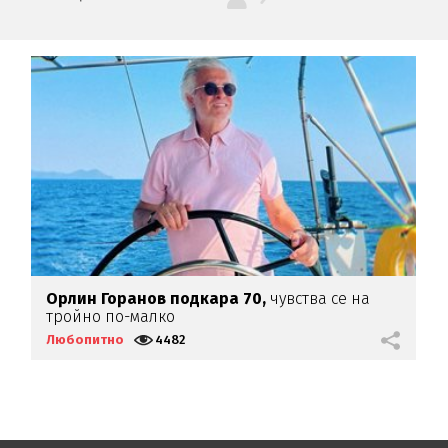
а
Орлин Горанов подкара 70,
чувства се на
В
тройно по-малко
о
Любопитно
4482
Л