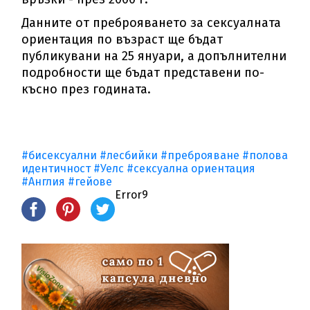
Данните от преброяването за сексуалната
ориентация по възраст ще бъдат
публикувани на 25 януари, а допълнителни
подробности ще бъдат представени по-
късно през годината.
#бисексуални
#лесбийки
#преброяване
#полова
идентичност
#Уелс
#сексуална ориентация
#Англия
#гейове
Error9