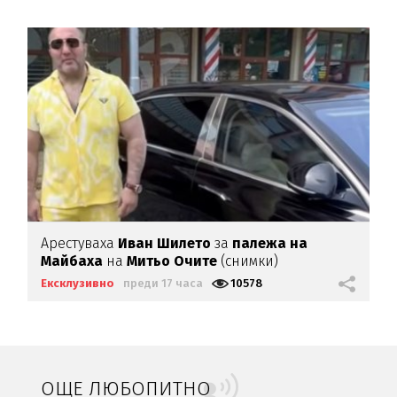
Арестуваха
Иван Шилето
за
палежа на
Майбаха
на
Митьо Очите
(снимки)
Ексклузивно
преди 17 часа
10578
ОЩЕ ЛЮБОПИТНО