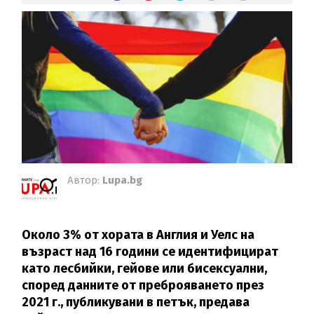
Автор:
Lupa.bg
Около 3% от хората в Англия и Уелс на
възраст над 16 години се идентифицират
като лесбийки, гейове или бисексуални,
според данните от преброяването през
2021 г., публикувани в петък, предава