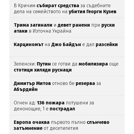
В Кричим
събират
средства
за съдебните
дела на семейството на
убития
Георги
Кузев
Трима
загинали
и
девет
ранени
при
руски
атаки
в Източна Украйна
Карциномът
на
Джо
Байдън
е дал
разсейки
Зеленски:
Путин
се готви да
мобилизира
още
стотици
хиляди
руснаци
Димитър
Митов
отново бе
резерва
за
Абърдийн
Огнен ад:
136
пожара
потушени за
денонощие, 1 е
пострадал
Европа
очаква
първото пълно
слънчево
затъмнение
от десетилетия