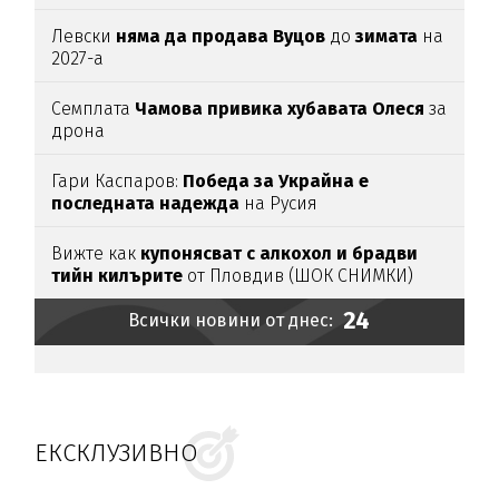
Левски
няма да продава Вуцов
до
зимата
на
2027-а
Семплата
Чамова привика хубавата Олеся
за
дрона
Гари Каспаров:
Победа за Украйна е
последната надежда
на Русия
Вижте как
купонясват с алкохол и брадви
тийн килърите
от Пловдив (ШОК СНИМКИ)
24
Всички новини от днес:
ЕКСКЛУЗИВНО