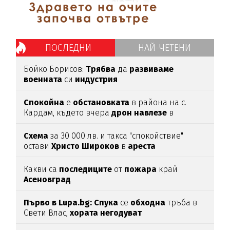
ПОСЛЕДНИ
НАЙ-ЧЕТЕНИ
Бойко Борисов:
Трябва
да
развиваме
военната
си
индустрия
Спокойна
е
обстановката
в района на с.
Кардам, където вчера
дрон
навлезе
в
българското
въздушно
пространство
Схема
за 30 000 лв. и такса "спокойствие"
остави
Христо
Широков
в
ареста
Какви са
последиците
от
пожара
край
Асеновград
Първо в Lupa.bg: Спука
се
обходна
тръба в
Свети Влас,
хората
негодуват