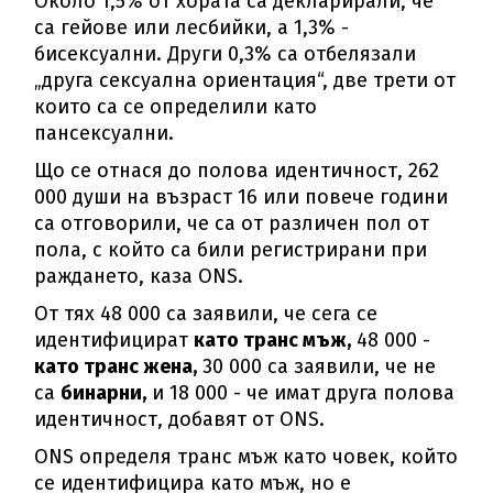
Около 1,5% от хората са декларирали, че
са гейове или лесбийки, а 1,3% -
бисексуални. Други 0,3% са отбелязали
„друга сексуална ориентация“, две трети от
които са се определили като
пансексуални.
Що се отнася до полова идентичност, 262
000 души на възраст 16 или повече години
са отговорили, че са от различен пол от
пола, с който са били регистрирани при
раждането, каза ONS.
От тях 48 000 са заявили, че сега се
идентифицират
като транс мъж,
48 000 -
като транс жена,
30 000 са заявили, че не
са
бинарни,
и 18 000 - че имат друга полова
идентичност, добавят от ONS.
ONS определя транс мъж като човек, който
се идентифицира като мъж, но е