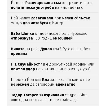
Йотова:
Разочарована
съм
от примитивната
политическа
употреба
на инцидента с
дрона
Най-малко
22
загинали
при
челен
сблъсък
между
два
автобуса
в Нигер
Баба
Шинка
от девинското село Чуреково
отпразнува
100-годишен
юбилей
Нивото
на река
Дунав
край Русе остава без
промяна
ПП:
Случайност
ли е дронът край Кардам или
опит
за
удар
по критична инфраструктура?
Цветлин Йовчев:
Има
заплахи, на които ние
не
можем
да отговорим
адекватно
Тодор
Тагарев
за
взривилия
се дрон: Има
още една версия, която не трябва да
изключваме