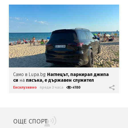
Само в Lupa.bg:
Наглецът, паркирал джипа
си
на
пясъка, е държавен служител
Ексклузивно
преди 3 часа
4180
ОЩЕ СПОРТ