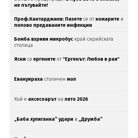
не пътувайте!
Проф.Кантарджиев: Пазете
се от
комарите
и
полово предаваните инфекции
Бомба взриви микробус
край сирийската
столица
Ясни
са
ергените
от
"Ергенът: Любов в рая"
Евакуираха
столичен
мол
Кой е
аксесоарът
на
лято 2026
„Баба хулиганка“ удари
в
„Дружба“