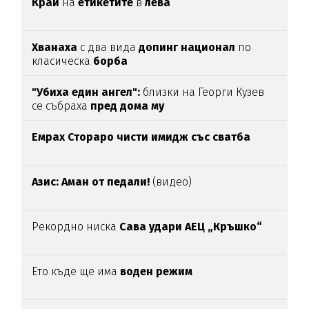
Край
на
етикетите
в
лева
Хванаха
с два вида
допинг национал
по
класическа
борба
"Убиха един ангел":
близки на Георги Кузев
се събраха
пред дома му
Емрах Стораро чисти имидж със сватба
Азис: Аман от педали!
(видео)
Рекордно ниска
Сава удари АЕЦ „Кръшко“
Ето къде ще има
воден режим