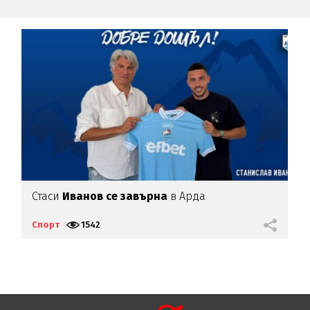
Стаси
Иванов се завърна
в Арда
И
п
Спорт
1542
С