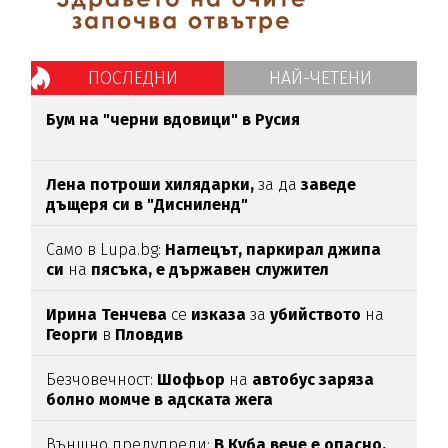
ПОСЛЕДНИ
НАЙ-ЧЕТЕНИ
Бум на "черни вдовици" в Русия
Лена потроши хилядарки,
за да
заведе
дъщеря си в "Дисниленд"
Само в Lupa.bg:
Наглецът, паркирал джипа
си
на
пясъка, е държавен служител
Ирина Тенчева
се
изказа
за
убийството
на
Георги
в
Пловдив
Безчовечност:
Шофьор
на
автобус заряза
болно момче в адската жега
Външно предупреди:
В
Куба вече е опасно,