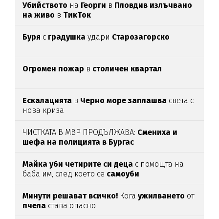
Убийството
на
Георги
в
Пловдив излъчвано
на живо
в
ТикТок
Буря
с
градушка
удари
Старозагорско
Огромен пожар
в
столичен квартал
Ескалацията
в
Черно море заплашва
света с
нова криза
ЧИСТКАТА В МВР ПРОДЪЛЖАВА:
Смениха и
шефа на полицията в Бургас
Майка уби четирите си деца
с помощта на
баба им, след което се
самоуби
Минути решават всичко!
Кога
ужилването
от
пчела
става опасно