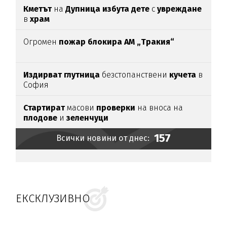
Кметът
на
Дупница избута дете
с
увреждане
в
храм
Огромен
пожар блокира АМ „Тракия“
Издирват глутница
безстопанствени
кучета
в
София
Стартират
масови
проверки
на вноса на
плодове
и
зеленчуци
157
Всички новини от днес:
ЕКСКЛУЗИВНО