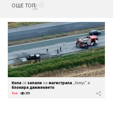
ОЩЕ ТОП
Кола
се
запали
на
магистрала
„Хемус“ и
Г
блокира
движението
к
Топ
351
Т