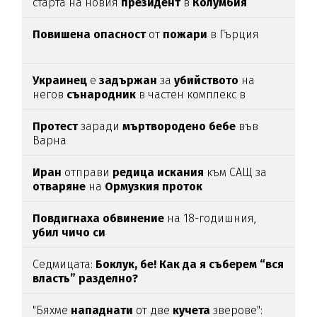
старта на новия
президент
в
Колумбия
Повишена
опасност
от
пожари
в Гърция
Украинец
е
задържан
за
убийството
на
негов
сънародник
в частен комплекс в
община
Несебър
Протест
заради
мъртвородено
бебе
във
Варна
Иран
отправи
редица
искания
към САЩ за
отваряне
на
Ормузкия
проток
Повдигнаха
обвинение
на 18-годишния,
убил
чичо
си
Седмицата:
Боклук, бе! Как да я съберем “вся
власть” разделно?
"Бяхме
нападнати
от две
кучета
зверове":