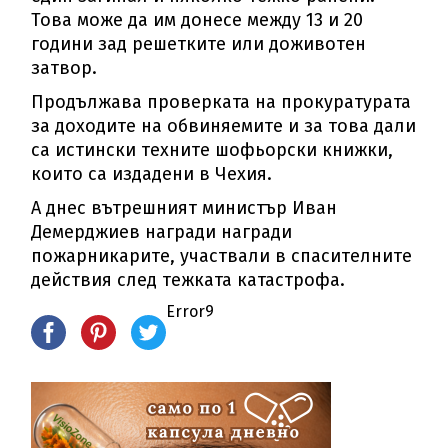
Това може да им донесе между 13 и 20
години зад решетките или доживотен
затвор.
Продължава проверката на прокуратурата
за доходите на обвиняемите и за това дали
са истински техните шофьорски книжки,
които са издадени в Чехия.
А днес вътрешният министър Иван
Демерджиев награди награди
пожарникарите, участвали в спасителните
действия след тежката катастрофа.
Error9