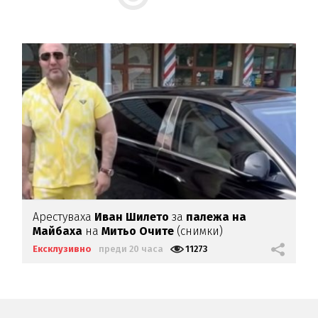
Арестуваха
Иван Шилето
за
палежа на
Майбаха
на
Митьо Очите
(снимки)
Ексклузивно
преди 20 часа
11273