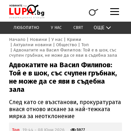
ОЩЕ
ЛЮБОПИТНО
У НАС
СВЯТ
Начало
Новини
У нас
Крими
Актуални новини
Общество
Топ
Адвокатите на Васил Филипов: Той е в шок, със
счупен гръбнак, не може да се яви в съдебна зала
Адвокатите на Васил Филипов:
Той е в шок, със счупен гръбнак,
не може да се яви в съдебна
зала
След като се възстанови, прокуратурата
внася отново искане за най-тежката
мярка за неотклонение
Топ
19:44 - 08 Юни 2026
5977