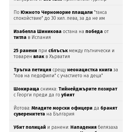
По
Южното
Черноморие
плащали
"такса
спокойствие" до 30 хил. лева, за да не им
спират
водата (подробности)
Изабелла
Шиникова
остана на
победа
от
титла
в Испания
25
ранени
при
сблъсък
между пътнически и
товарен
влак
в Хърватия
Тръгна
петиция
срещу
неонацистка
книга
за
"лов на педофили" с участието на деца"
Шокираща
снимка:
Тийнейджърите
позират
с Георги преди да го
убият
Йотова:
Младите
морски
офицери
да
бранят
суверенитета
на България
Убит
полицай
и ранени:
Нападения
белязаха