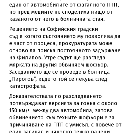
един от автомобилите от фаталното ПТП,
но пред медиите не споделиха нищо от
казаното от него в болничната стая.
Решението на Софийския градски
съд е когато състоянието му позволява да
е част от процеса, прокуратурата може
отново да поиска постоянното задържане
на Филипов. Утре съдът ще разгледа
мярката на другия обвиняем шофьор.
Заседанието ще се проведе в болница
„Пирогов“, където той се лекува след
катастрофата.
Доказателствата по разследването
потвърждават версията за гонка с около
150 км/ч между два автомобила, затова
обвинението към техните шофьори е за
причиняване на ПТП с умисъл, с повече от
един загинал и няколко тежко ранени.