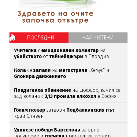
ПОСЛЕДНИ
НАЙ-ЧЕТЕНИ
Учителка
с
емоционален
коментар
на
убийството
от
тийнейджъри
в Пловдив
Кола
се
запали
на
магистрала
„Хемус“ и
блокира
движението
Повдигнаха
обвинение
на шофьор, качил се
зад волана с
3,13
промила
алкохол
в София
Голям
пожар
затвори
Подбалканския
път
край Сливен
Удинезе
победи
Барселона
за едно
полувреме и
спечели
приятелски турнир