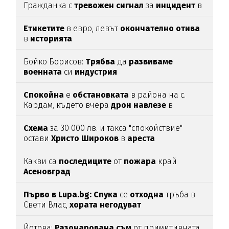
Гражданка с
тревожен
сигнал
за
инцидент
в
Благоевград
Етикетите
в евро, левът
окончателно
отива
в
историята
Бойко Борисов:
Трябва
да
развиваме
военната
си
индустрия
Спокойна
е
обстановката
в района на с.
Кардам, където вчера
дрон
навлезе
в
българското
въздушно
пространство
Схема
за 30 000 лв. и такса "спокойствие"
остави
Христо
Широков
в
ареста
Какви са
последиците
от
пожара
край
Асеновград
Първо в Lupa.bg: Спука
се
отходна
тръба в
Свети Влас,
хората
негодуват
Йотова:
Разочарована
съм
от примитивната