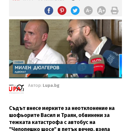
Автор:
Lupa.bg
Съдът внесе мерките за неотклонение на
шофьорите Васил и Траян, обвинени за
тежката катастрофа с автобус на
"Челопешко шосе" в петък вечер, взела