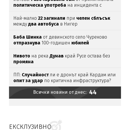
политическа
употреба
на инцидента с
дрона
Най-малко
22
загинали
при
челен
сблъсък
между
два
автобуса
в Нигер
Баба
Шинка
от девинското село Чуреково
отпразнува
100-годишен
юбилей
Нивото
на река
Дунав
край Русе остава без
промяна
ПП:
Случайност
ли е дронът край Кардам или
опит
за
удар
по критична инфраструктура?
44
Всички новини от днес:
ЕКСКЛУЗИВНО