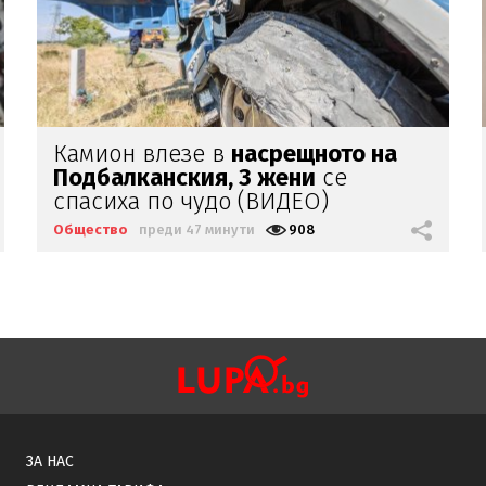
ОЩЕ ЕДНО ИЗРОДЧЕ:
18-годишен
уби с кол чичо си
в село Странско
Общество
преди 47 минути
1159
ЗА НАС