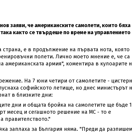
ов заяви, че американските самолети, които бяха 
 така както се твърдеше по време на управлението
а страна, е в продължение на първата нота, която
тренировъчни полети. Лично моето мнение е, че са
на американската армия", коментира в кулоарите 
режение. На 7 юни четири от самолетите - цистер
напуснаха софийското летище, но днес министърът 
рнат в близките дни:
щите дни и общата бройка на самолетите ще бъде 1
т месец и сегашното решение на МС - то е
а правителството."
яка заплаха за България няма. "Преди да разпише