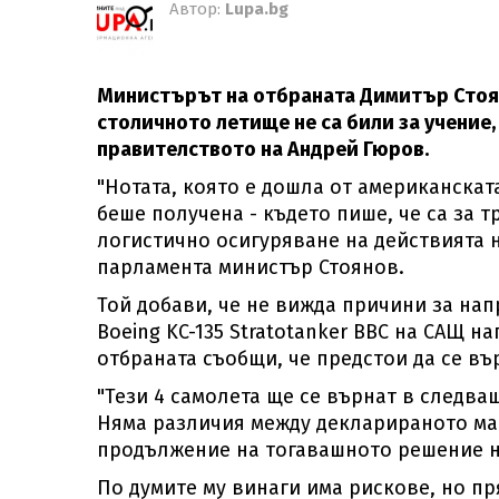
Автор:
Lupa.bg
Министърът на отбраната Димитър Стоян
столичното летище не са били за учение,
правителството на Андрей Гюров.
"Нотата, която е дошла от американскат
беше получена - където пише, че са за 
логистично осигуряване на действията 
парламента министър Стоянов.
Той добави, че не вижда причини за нап
Boeing KC-135 Stratotanker ВВС на САЩ 
отбраната съобщи, че предстои да се въ
"Тези 4 самолета ще се върнат в следва
Няма различия между декларираното мар
продължение на тогавашното решение н
По думите му винаги има рискове, но пр