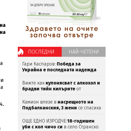
на
 на
ПОСЛЕДНИ
НАЙ-ЧЕТЕНИ
на
Гари Каспаров:
Победа за
Украйна е последната надежда
на Русия
ни
Вижте как
купонясват с алкохол и
на
брадви тийн килърите
от
Пловдив (ШОК СНИМКИ)
Камион влезе в
насрещното на
4.
Подбалканския, 3 жени
се спасиха
по чудо (ВИДЕО)
ОЩЕ ЕДНО ИЗРОДЧЕ:
18-годишен
уби с кол чичо си
в село Странско
м