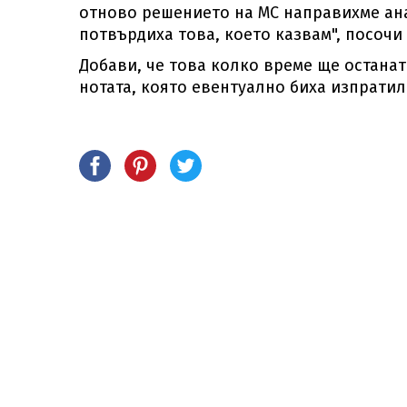
отново решението на МС направихме ана
потвърдиха това, което казвам", посочи
Добави, че това колко време ще останат
нотата, която евентуално биха изпратил