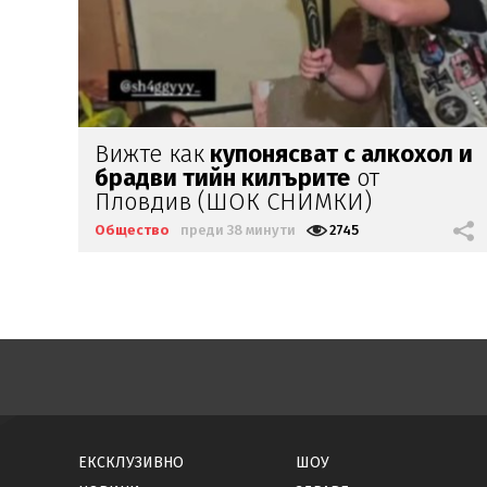
л и
Камион влезе в
насрещното на
Подбалканския, 3 жени
се
спасиха по чудо (ВИДЕО)
Общество
преди 47 минути
908
ЕКСКЛУЗИВНО
ШОУ