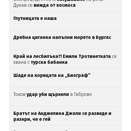
Дунав се
вижда от космоса
Глутницата е наша
Дребна циганка напълни морето в Бургас
Край на лесбилъка?!
Емили Тротинетката
се
хвана с
турска бабанка
Шаде на корицата на „Биограф“
Токов
удар уби щъркели
в Габрово
Братът на Анджелина Джоли се разведе и
разкри, че е гей