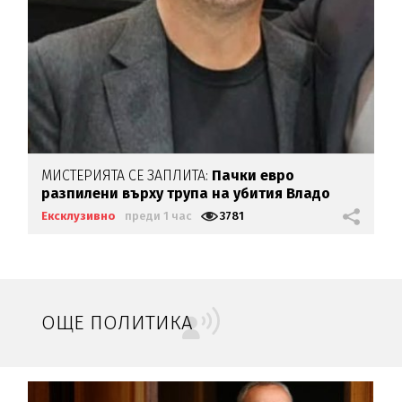
МИСТЕРИЯТА СЕ ЗАПЛИТА:
Пачки евро
разпилени върху трупа на убития Владо
Загатото
Ексклузивно
преди 1 час
3781
ОЩЕ ПОЛИТИКА