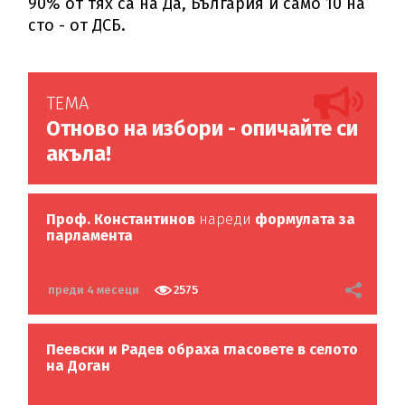
90% от тях са на Да, България и само 10 на
сто - от ДСБ.
ТЕМА
Отново на избори - опичайте си
акъла!
Проф. Константинов
нареди
формулата за
парламента
преди 4 месеци
2575
Пеевски и Радев обраха гласовете в селото
на Доган