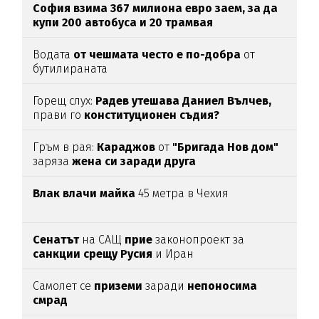
София взима 367 милиона евро заем, за да
купи 200 автобуса и 20 трамвая
Водата
от чешмата често е по-добра
от
бутилираната
Горещ слух:
Радев утешава Даниел Вълчев,
прави го
конституционен съдия?
Гръм в рая:
Караджов
от
"Бригада Нов дом"
заряза
жена си заради друга
Влак влачи майка
45 метра в Чехия
Сенатът
на САЩ
прие
законопроект за
санкции срещу Русия
и Иран
Самолет се
приземи
заради
непоносима
смрад