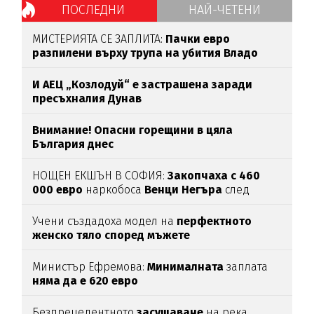
ПОСЛЕДНИ
НАЙ-ЧЕТЕНИ
МИСТЕРИЯТА СЕ ЗАПЛИТА:
Пачки евро
разпилени върху трупа на убития Владо
Загатото
И АЕЦ „Козлодуй“ е застрашена заради
пресъхналия Дунав
Внимание! Опасни горещини в цяла
България днес
НОЩЕН ЕКШЪН В СОФИЯ:
Закопчаха с 460
000 евро
наркобоса
Венци Негъра
след
бясна гонка
Учени създадоха модел на
перфектното
женско тяло според мъжете
Министър Ефремова:
Минималната
заплата
няма да е 620 евро
Безпрецедентното
засушаване
на река