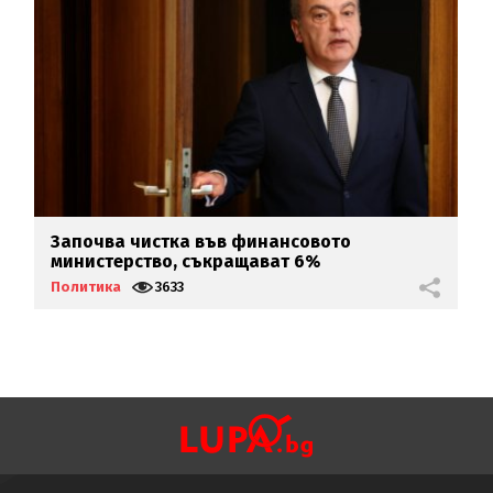
Започва чистка във финансовото
Т
министерство, съкращават 6%
в
Политика
3633
П