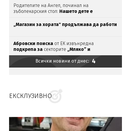
Родителите на Ангел, починал на
зъболекарския стол:
Нашето дете е
интоксикирано
с препарат, който е
антидотът
на
упойката
„Магазин за хората"
продължава да работи
Абровски поиска
от ЕК извънредна
подкрепа за
секторите
„Мляко“ и
„Свиневъдство“
4
Всички новини от днес:
ЕКСКЛУЗИВНО