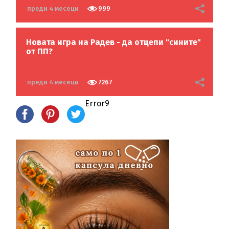
преди 4 месеци
999
Новата игра на Радев - да отцепи "сините"
от ПП?
преди 4 месеци
7267
Error9