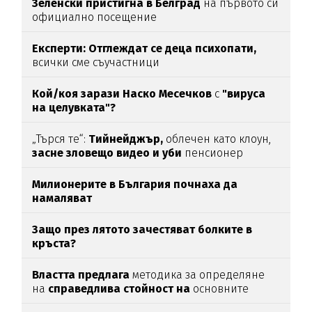
Зеленски пристигна в Белград
на първото си
официално посещение
Експерти: Отглеждат се деца психопати,
всички сме съучастници
Кой/коя зарази
Наско Месечков
с
"вируса
на целувката"?
„Търся те“:
Тийнейджър,
облечен като клоун,
засне зловещо видео и уби
пенсионер
Милионерите в България почнаха да
намаляват
Защо през лятото зачестяват болките в
кръста?
Властта предлага
методика за определяне
на
справедлива стойност на
основните
храни