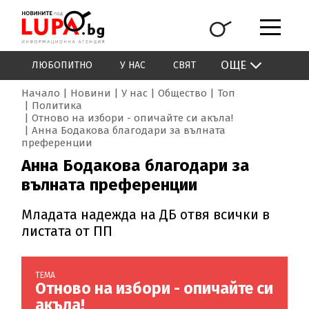
ОЩЕ
ЛЮБОПИТНО
У НАС
СВЯТ
Начало
Новини
У нас
Общество
Топ
Политика
Отново на избори - опичайте си акъла!
Анна Бодакова благодари за вълната
преференции
Анна Бодакова благодари за
вълната преференции
Младата надежда на ДБ отвя всички в
листата от ПП
ТЕМА
Отново на избори - опичайте си
акъла!