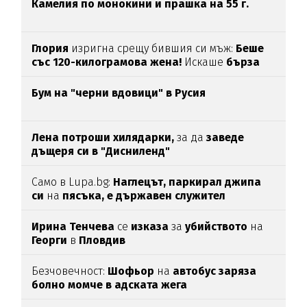
Камелия по монокини и прашка на 55 г.
Глория
изригна срещу бившия си мъж:
Беше
със 120-килограмова жена!
Искаше
бърза
печалба...
Бум на "черни вдовици" в Русия
Лена потроши хилядарки,
за да
заведе
дъщеря си в "Дисниленд"
Само в Lupa.bg:
Наглецът, паркирал джипа
си
на
пясъка, е държавен служител
Ирина Тенчева
се
изказа
за
убийството
на
Георги
в
Пловдив
Безчовечност:
Шофьор
на
автобус заряза
болно момче в адската жега