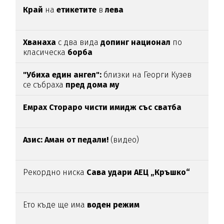
Край
на
етикетите
в
лева
Хванаха
с два вида
допинг национал
по
класическа
борба
"Убиха един ангел":
близки на Георги Кузев
се събраха
пред дома му
Емрах Стораро чисти имидж със сватба
Азис: Аман от педали!
(видео)
Рекордно ниска
Сава удари АЕЦ „Кръшко“
Ето къде ще има
воден режим