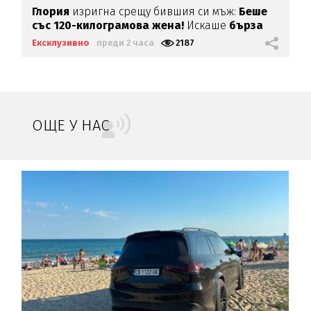
Глория
изригна срещу бившия си мъж:
Беше
със 120-килограмова жена!
Искаше
бърза
печалба...
Ексклузивно
преди 2 часа
2187
ОЩЕ У НАС