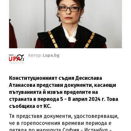
Автор:
Lupa.bg
Конституционният съдия Десислава
Атанасова представи документи, касаещи
пътуванията й извън пределите на
страната в периода 5 - 8 април 2024 г. Това
съобщиха от КС.
Тя представя документи, удостоверяващи,
че в горепосочения времеви периода е
летяла по маршрута София - Истанбул -