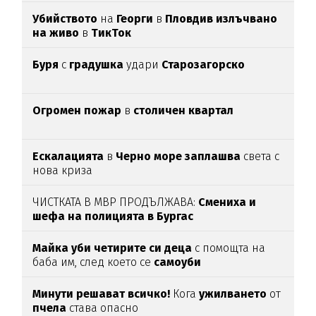
Убийството
на
Георги
в
Пловдив излъчвано
на живо
в
ТикТок
Буря
с
градушка
удари
Старозагорско
Огромен пожар
в
столичен квартал
Ескалацията
в
Черно море заплашва
света с
нова криза
ЧИСТКАТА В МВР ПРОДЪЛЖАВА:
Смениха и
шефа на полицията в Бургас
Майка уби четирите си деца
с помощта на
баба им, след което се
самоуби
Минути решават всичко!
Кога
ужилването
от
пчела
става опасно