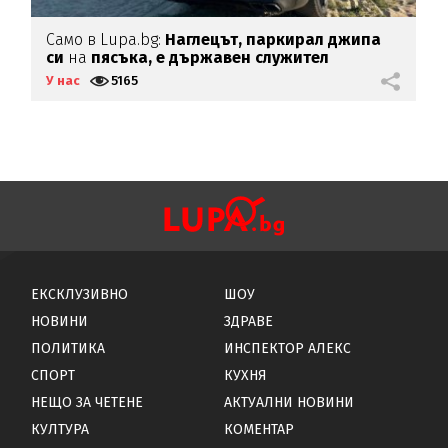
ни
Само в Lupa.bg:
Наглецът, паркирал джипа
И
си
на
пясъка, е държавен служител
Г
У нас
5165
У
ЕКСКЛУЗИВНО
ШОУ
НОВИНИ
ЗДРАВЕ
ПОЛИТИКА
ИНСПЕКТОР АЛЕКС
СПОРТ
КУХНЯ
НЕЩО ЗА ЧЕТЕНЕ
АКТУАЛНИ НОВИНИ
КУЛТУРА
КОМЕНТАР