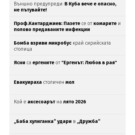
Външно предупреди:
В
Куба вече е опасно,
не пътувайте!
Проф.Кантарджиев: Пазете
се от
комарите
и
полово предаваните инфекции
Бомба взриви микробус
край сирийската
столица
Ясни
са
ергените
от
"Ергенът: Любов в рая"
Евакуираха
столичен
мол
Кой е
аксесоарът
на
лято 2026
„Баба хулиганка“ удари
в
„Дружба“