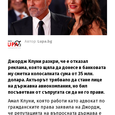
Автор:
Lupa.bg
Джордж Клуни разкри, че е отказал
реклама, която щяла да донесе в банковата
му сметка колосалната сума от 35 млн.
долара. Актьорът трябвало да стане лице
на държавна авиокомпания, но бил
посъветван от съпругата си да не го прави.
Амал Клуни, която работи като адвокат по
гражданските права заявила на Джордж,
че репутацията на въпросната държава е