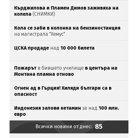
Кърджилова и Пламен Димов заживяха на
колела
(СНИМКИ)
Кола се заби в колонка на бензиностанция
на магистрала "Хемус"
ЦСКА продаде
над
10 000 билета
Пожарът
в бившето училище
в центъра на
Монтана пламна отново
Огнен ад в Гърция! Хиляди българи са в
опасност
Индонезия залови кетамин
за над
100 млн.
евро
85
Всички новини от днес: