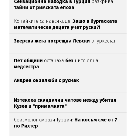
Сензационна находка в Турция
разкрива
тайни от римската епоха
Копейките са навсякъде:
Защо в бургаската
математическа децата учат руски?!
Зверска жега посрещна Левски
в Туркестан
Пет общини
останаха
без
нито една
медсестра
Андреа се залюби с руснак
Изтекоха скандални чатове между убития
Кузев и "примамката"
Сеизмолог смрази Турция:
На косъм сме от 7
по Рихтер