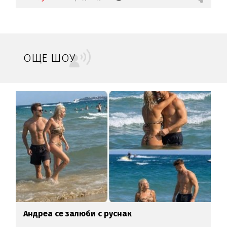
ОЩЕ ШОУ
Андреа се залюби с руснак
Н
н