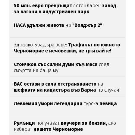
50 млн. евро превръщат
легендарен
завод
за вагони в индустриален парк
НАСА удължи живота
на
"Вояджър 2"
Здравко Брадъра зове:
Трафикът по южното
Черноморие е нечовешки, не тръгвайте!
(ВИДЕО)
Стоичков със силни думи към Меси
след
смъртта на баща му
ВАС остави в сила отстраняването
на
шефката на кадастъра във Варна
по случая
„Баба Алино“
Левкемия умори легендарна
турска
певица
Румънци
получават
ваучери за бензин,
ако
изберат
нашето Черноморие