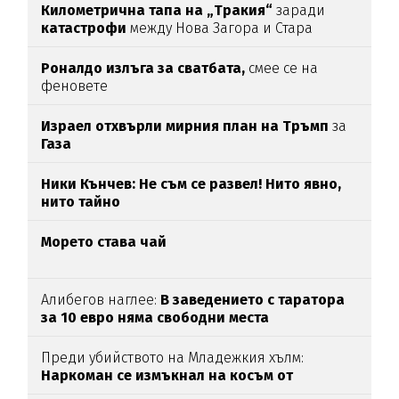
Километрична тапа на „Тракия“
заради
катастрофи
между Нова Загора и Стара
Загора
Роналдо излъга за сватбата,
смее се на
феновете
Израел отхвърли мирния план на Тръмп
за
Газа
Ники Кънчев: Не съм се развел! Нито явно,
нито тайно
Морето става чай
Алибегов наглее:
В заведението с таратора
за 10 евро няма свободни места
Преди убийството на Младежкия хълм:
Наркоман се измъкнал на косъм от
"ловците на педофили"