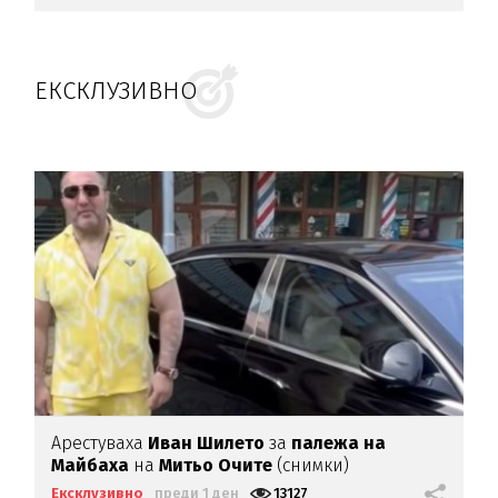
ЕКСКЛУЗИВНО
Арестуваха
Иван Шилето
за
палежа на
Майбаха
на
Митьо Очите
(снимки)
Ексклузивно
преди 1 ден
13127