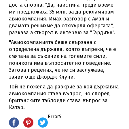
доста спорна. "Да, наистина преди време
ми предложиха 35 млн. за да рекламирам
авиокомпания. Имах разговор с Амал и
двамата решихме да отхвърля офертата",
разказа актьорът в интервю за "Гардиън".
"Авиокомпанията беше свързана с
определена държава, която въпреки, че е
смятана за съюзник на големите сили,
понякога има въпросително поведение.
Затова прецених, че не си заслужава,
заяви още Джордж Клуни.
Той не пожела да разкрие за коя държавна
авиокомпания става въпрос, но според
британските таблоиди става въпрос за
Катар.
Error9