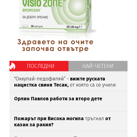
ПОСЛЕДНИ
НАЙ-ЧЕТЕНИ
"Оккупай-педофиляй“ -
вижте руската
нацистка свиня Тесак,
от която са се учили
нашите изродчета
Орлин Павлов работи за второ дете
Пожарът при Висока могила
тръгнал
от
казан за ракия?