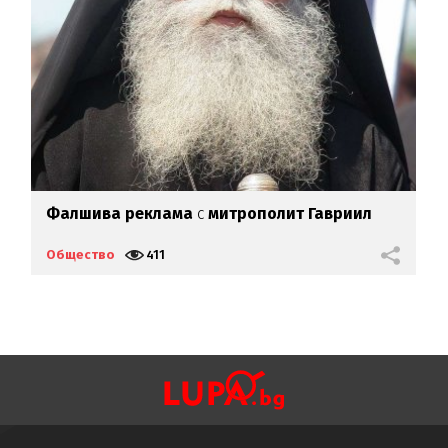
9
Фалшива реклама
с
митрополит Гавриил
П
Общество
411
О