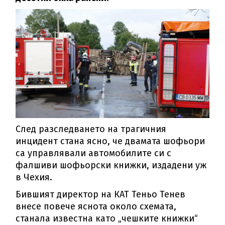
След разследването на трагичния
инцидент стана ясно, че двамата шофьори
са управлявали автомобилите си с
фалшиви шофьорски книжки, издадени уж
в Чехия.
Бившият директор на КАТ Теньо Тенев
внесе повече яснота около схемата,
станала известна като „чешките книжки“