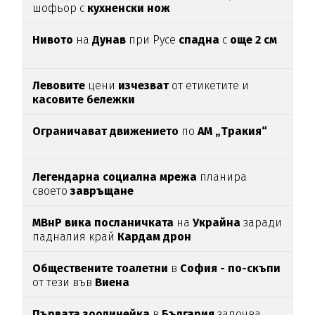
шофьор с
кухненски нож
Нивото
на
Дунав
при Русе
спадна
с
още 2 см
Левовите
цени
изчезват
от етикетите и
касовите бележки
Ограничават движението
по
АМ „Тракия“
Легендарна социална мрежа
планира
своето
завръщане
МВнР вика посланичката
на
Украйна
заради
падналия край
Кардам дрон
Обществените тоалетни
в
София - по-скъпи
от тези във
Виена
Първата зоолинейка
в
България
започва