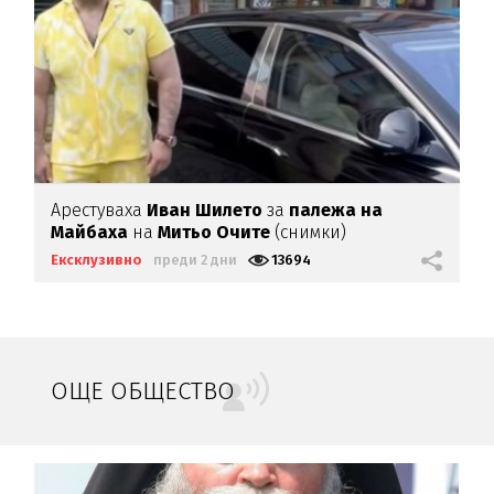
Арестуваха
Иван Шилето
за
палежа на
Майбаха
на
Митьо Очите
(снимки)
Ексклузивно
преди 2 дни
13694
ОЩЕ ОБЩЕСТВО