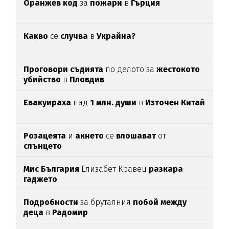
Оранжев код
за
пожари
в
Гърция
Какво
се
случва
в
Украйна?
Проговори съдията
по делото за
жестокото
убийство
в
Пловдив
Евакуираха
над
1 млн. души
в
Източен Китай
Розацеята
и
акнето
се
влошават
от
слънцето
Мис България
Елизабет Кравец
разкара
гаджето
Подробности
за бруталния
побой между
деца
в
Радомир