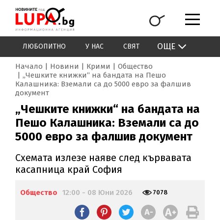
ОЩЕ
ЛЮБОПИТНО
У НАС
СВЯТ
Начало
Новини
Крими
Общество
„Чешките книжки“ на бандата на Пешо
Калашника: Вземали са до 5000 евро за фалшив
документ
„Чешките книжки“ на бандата на
Пешо Калашника: Вземали са до
5000 евро за фалшив документ
Схемата излезе наяве след кървавата
касапница край София
Общество
12:00 - 08 Юни 2026
7078