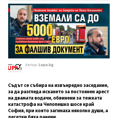
Автор:
Lupa.bg
Съдът се събира на извънредно заседание,
за да разгледа искането за постоянен арест
на двамата водачи, обвинени за тежката
катастрофа на Челопешко шосе край
София, при която загинаха няколко души, а
десетки бяха ранени.