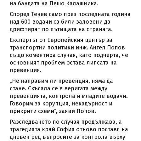
на бандата на Пешо Калашника.
Според Тенев само през последната година
над 600 водачи са били заловени да
дрифтират по пътищата на страната.
Експертът от Европейския център за
транспортни политики инж. Ангел Попов
също коментира случая, като подчерта, че
основният проблем остава липсата на
превенция.
„Не направим ли превенция, няма да
стане. Скъсала се е веригата между
превенцията, контрола и младите водачи.
Говорим за корупция, некадърност и
прикрити схеми“, заяви Попов.
Разследването по случая продължава, а
трагедията край София отново поставя на
дневен ред въпросите за контрола върху