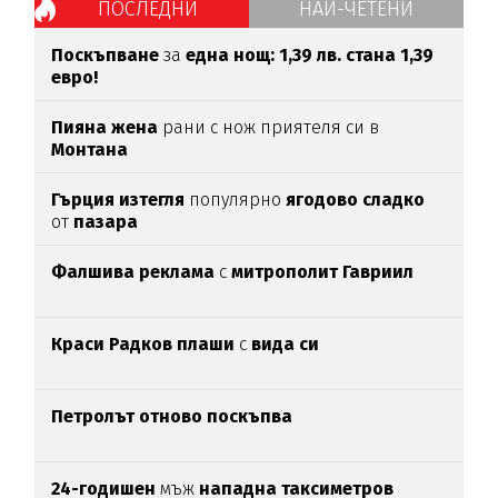
ПОСЛЕДНИ
НАЙ-ЧЕТЕНИ
Поскъпване
за
една нощ: 1,39 лв. стана 1,39
евро!
Пияна жена
рани с нож приятеля си в
Монтана
Гърция изтегля
популярно
ягодово сладко
от
пазара
Фалшива реклама
с
митрополит Гавриил
Краси Радков плаши
с
вида си
Петролът отново поскъпва
24-годишен
мъж
нападна таксиметров