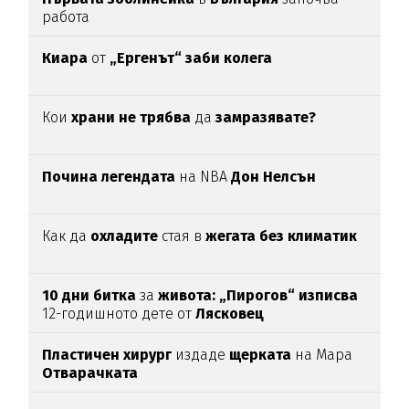
работа
Киара
от
„Ергенът“ заби колега
Кои
храни не трябва
да
замразявате?
Почина легендата
на NBA
Дон Нелсън
Как да
охладите
стая в
жегата без климатик
10 дни битка
за
живота: „Пирогов“ изписва
12-годишното дете от
Лясковец
Пластичен хирург
издаде
щерката
на Мара
Отварачката