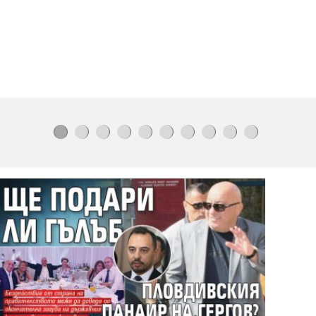
"Убиха един ангел":
близки на
Георги Кузев се събраха
пред дома
му
Емрах Стораро чисти имидж със
сватба
Азис: Аман от педали!
(видео)
Рекордно ниска
Сава удари АЕЦ
„Кръшко“
Ето къде ще има
воден режим
Убийството
на
Георги
в
Пловдив
излъчвано на живо
в
ТикТок
Буря
с
градушка
удари