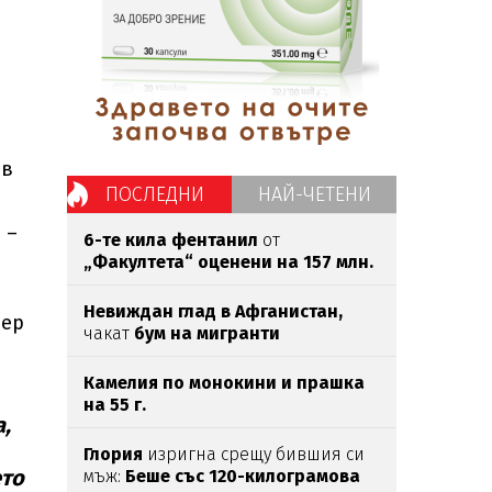
 в
ПОСЛЕДНИ
НАЙ-ЧЕТЕНИ
 –
6-те кила фентанил
от
„Факултета“ оценени на 157 млн.
евро
Невиждан глад в Афганистан,
дер
чакат
бум на мигранти
Камелия по монокини и прашка
на 55 г.
,
Глория
изригна срещу бившия си
ето
мъж:
Беше със 120-килограмова