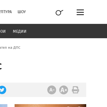
УЛТУРА
ШОУ
ОЗИ
МЕДИИ
ател на ДПС
С