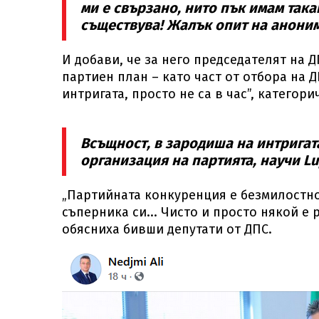
ми е свързано, нито пък имам така
съществува! Жалък опит на аноним
И добави, че за него председателят на ДП
партиен план – като част от отбора на Д
интригата, просто не са в час”, категор
Всъщност, в зародиша на интригат
организация на партията, научи Lu
„Партийната конкуренция е безмилостно 
съперника си... Чисто и просто някой е
обясниха бивши депутати от ДПС.