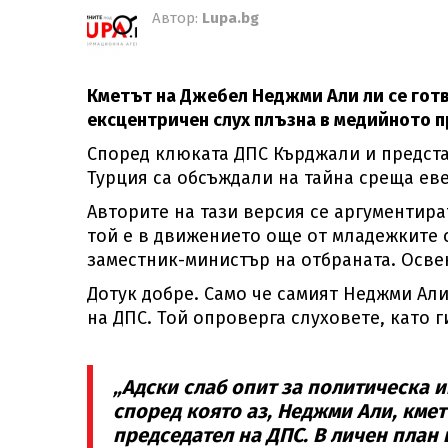
Автор:
Lupa.bg
Кметът на Джебел Неджми Али ли се гот
ексцентричен слух плъзна в медийното п
Според клюката ДПС Кърджали и предст
Турция са обсъждали на тайна среща ев
Авторите на тази версия се аргументира
той е в движението още от младежките с
заместник-министър на отбраната. Осве
Дотук добре. Само че самият Неджми Али
на ДПС. Той опроверга слуховете, като
„Адски слаб опит за политическа и
според която аз, Неджми Али, кме
председател на ДПС. В личен план