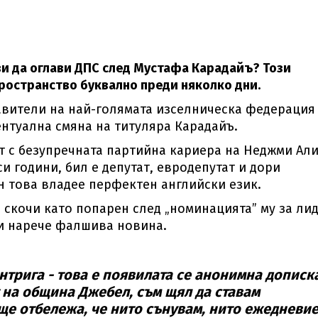
ви да оглави ДПС след Мустафа Карадайъ? Този
ространство буквално преди няколко дни.
авители на най-голямата изселническа федерация
ентуална смяна на титуляра Карадайъ.
т с безупречната партийна кариера на Неджми Али
и години, бил е депутат, евродепутат и дори
н това владее перфектен английски език.
 скочи като попарен след „номинацията” му за ли
 ги нарече фалшива новина.
нтрига - това е появилата се анонимна дописка
т на община Джебел, съм щял да ставам
 ще отбележа, че нито сънувам, нито ежедневи