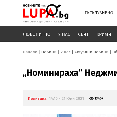
ЕКСКЛУЗИВНО
ЛЮБОПИТНО
У НАС
СВЯТ
КРИМИ
Начало
Новини
У нас
Актуални новини
О
„Номинираха” Неджми
Политика
14:10 - 21 Юни 2021
13457