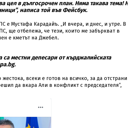
ва цел в дългосрочен план. Няма такава тема! 
ници”, написа той във Фейсбук.
С е Мустафа Карадайъ. „И вчера, и днес, и утре. В
ПС, ще отбележа, че тези, които ме забъркват в
ичен е кметът на Джебел.
а са местни депесари от кърджалийската
pa.bg.
жестока, всеки е готов на всичко, за да отстрани
 решил да вкара Али в конфликт с председателя”,