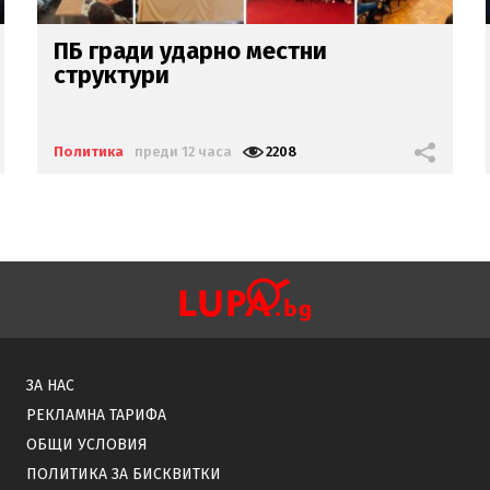
Ще подари ли Гълъб
Пловдивския панаир
на Гергов?
Политика
преди 12 часа
3964
ЗА НАС
РЕКЛАМНА ТАРИФА
ОБЩИ УСЛОВИЯ
ПОЛИТИКА ЗА БИСКВИТКИ