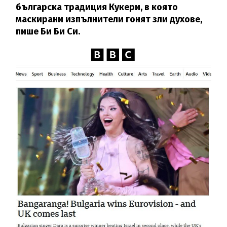
българска традиция Кукери, в която
маскирани изпълнители гонят зли духове,
пише Би Би Си.