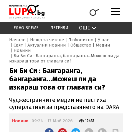
ОЩЕ
ЕДНО ВРЕМЕ
ЛЕГЕНДИ
Начало
Нещо за четене
Любопитно
У нас
Свят
Актуални новини
Общество
Медии
Новини
Би Би Си : Бангаранга, бангаранга...Можеш ли да
изкараш това от главата си?
Би Би Си : Бангаранга,
бангаранга...Можеш ли да
изкараш това от главата си?
Чуджестранните медии не пестиха
суперлативи за представянето на DARA
Новини
09:24 - 17 Май 2026
12433