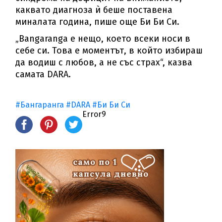
каквато диагноза ѝ беше поставена
миналата година, пише още Би Би Си.
„Bangaranga е нещо, което всеки носи в
себе си. Това е моментът, в който избираш
да водиш с любов, а не със страх“, казва
самата DARA.
#Бангаранга
#DARA
#Би Би Си
Error9