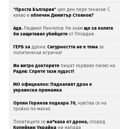
"Проста България"
цял ден пере тениски: С
какво е
облечен Димитър Стоянов?
Адв.
Людмил Рангелов: Не знам
що за колега
би защитавал убийците
от Пловдив
ГЕРБ за
дрона:
Сигурността не е тема
за
политически игрички!
Ин витро докторите
пишат кърваво писмо на
Радев: Спрете тази лудост!
МО официално: Падналият дрон е
украинска примамка
Орлин Горанов подкара 70,
чувства се на
тройно по-малко
Политиците се
на*каха от дрона,
според
Копейкин Украйна
ни напада