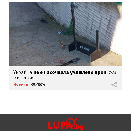
Украйна
не е насочвала умишлено дрон
към
Х
България
(
Новини
1534
Н