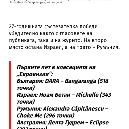
27-годишната състезателка победи
убедително както с гласовете на
публиката, така и на журито. На второ
място остана Израел, а на трето – Румъния.
Първите пет в класацията на
„Евровизия“:
България: DARA – Bangaranga (516
точки)
Израел: Ноам Бетан – Michelle (343
точки)
Румъния: Alexandra Căpitănescu –
Choke Me (296 точки)
Австралия: Делта Гудрем – Eclipse