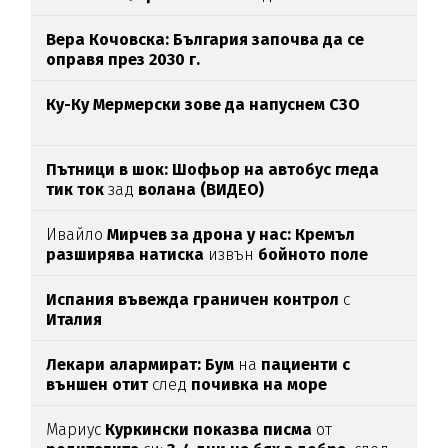
Вера Кочовска: България започва да се
оправя през 2030 г.
Ку-Ку Мермерски зове да напуснем СЗО
Пътници в шок: Шофьор на автобус гледа
тик ток
зад
волана (ВИДЕО)
Ивайло
Мирчев за дрона у нас: Кремъл
разширява натиска
извън
бойното поле
Испания въвежда граничен контрол
с
Италия
Лекари алармират: Бум
на
пациенти с
външен отит
след
почивка на море
Мариус
Куркински показва писма
от