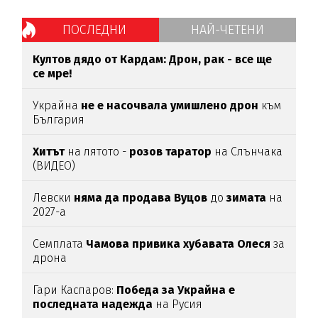
ПОСЛЕДНИ
НАЙ-ЧЕТЕНИ
Култов дядо от Кардам: Дрон, рак - все ще
се мре!
Украйна
не е насочвала умишлено дрон
към
България
Хитът
на лятото -
розов таратор
на Слънчака
(ВИДЕО)
Левски
няма да продава Вуцов
до
зимата
на
2027-а
Семплата
Чамова привика хубавата Олеся
за
дрона
Гари Каспаров:
Победа за Украйна е
последната надежда
на Русия