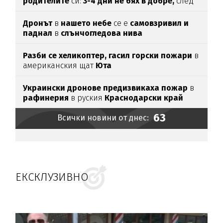
родителите
си:
3-4 дни не бях в добре,
след
като ги
прочетох
Дронът
в
нашето небе
се е
самовзривил и
паднал
в
слънчогледова нива
Разби се хеликоптер,
гасил горски пожари
в
американския щат
Юта
Украински дронове предизвикаха пожар
в
рафинерия
в руския
Краснодарски край
63
Всички новини от днес:
ЕКСКЛУЗИВНО