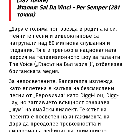
(287 точки)
Италия: Sal Da Vinci - Per Semper (281
точки)
„Дара е голяма поп звезда в родината си.
Нейните песни и видеоклипове са
натрупали над 80 милиона слушания и
гледания. Тя е и треньор в националната
версия на телевизионното шоу за таланти
The Voice („Гласът на България“)“, отбелязва
британската медия.
За непосветените, Bangaranga изглежда
като вплетена в калъпа на безсмислени
песни от „Евровизия“ като Diggi-Lou, Digg-
Lay, но заглавието всъщност означава
„шум“ на ямайски диалект. Текстът на
песента е посветен на ангажимента на
Дара да преодолее тревожността и
синдрома на дефицит на вниманието,