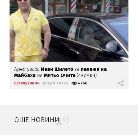
Арестуваха
Иван Шилето
за
палежа на
Майбаха
на
Митьо Очите
(снимки)
Ексклузивно
преди 3 часа
4766
ОЩЕ НОВИНИ