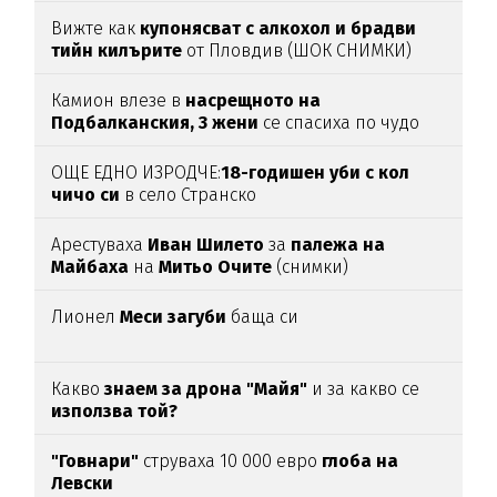
Вижте как
купонясват с алкохол и брадви
тийн килърите
от Пловдив (ШОК СНИМКИ)
Камион влезе в
насрещното на
Подбалканския, 3 жени
се спасиха по чудо
(ВИДЕО)
ОЩЕ ЕДНО ИЗРОДЧЕ:
18-годишен уби с кол
чичо си
в село Странско
Арестуваха
Иван Шилето
за
палежа на
Майбаха
на
Митьо Очите
(снимки)
Лионел
Меси загуби
баща си
Какво
знаем за дрона "Майя"
и за какво се
използва той?
"Говнари"
струваха 10 000 евро
глоба на
Левски