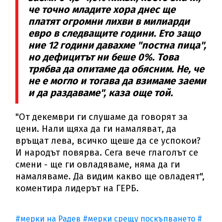
че точно младите хора днес ще
платят огромни лихви в милиарди
евро в следващите години. Ето защо
ние 12 години давахме "постна пица",
но дефицитът ни беше 0%. Това
трябва да опитаме да обясним. Не, че
не е могло и тогава да взимаме заеми
и да раздаваме", каза още той.
"От декември ги слушаме да говорят за
цени. Нали щяха да ги намаляват, да
връщат лева, всичко щеше да се успокои?
И народът повярва. Сега вече глаголът се
смени - ще ги овладяваме, няма да ги
намаляваме. Да видим какво ще овладеят",
коментира лидерът на ГЕРБ.
#мерки на Радев
#мерки срещу поскъпването
#