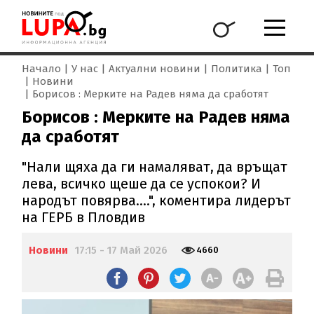
Начало
У нас
Актуални новини
Политика
Топ
Новини
Борисов : Мерките на Радев няма да сработят
Борисов : Мерките на Радев няма
да сработят
"Нали щяха да ги намаляват, да връщат
лева, всичко щеше да се успокои? И
народът повярва....", коментира лидерът
на ГЕРБ в Пловдив
Новини
17:15 - 17 Май 2026
4660