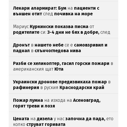
Лекари алармират: Бум
на
пациенти с
външен отит
след
почивка на море
Мариус
Куркински показва писма
от
родителите
си:
3-4 дни не бях в добре,
след
като ги
прочетох
Дронът
в
нашето небе
се е
самовзривил и
паднал
в
слънчогледова нива
Разби се хеликоптер,
гасил горски пожари
в
американския щат
Юта
Украински дронове предизвикаха пожар
в
рафинерия
в руския
Краснодарски край
Пожар лумна
на изхода на
Асеновград,
горят треви и лозя
Цената
на
дизела
у нас
започна да пада,
ето
колко
струват горивата