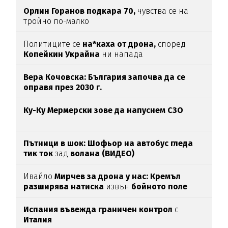
Орлин Горанов подкара 70,
чувства се на
тройно по-малко
Политиците се
на*каха от дрона,
според
Копейкин Украйна
ни напада
Вера Кочовска: България започва да се
оправя през 2030 г.
Ку-Ку Мермерски зове да напуснем СЗО
Пътници в шок: Шофьор на автобус гледа
тик ток
зад
волана (ВИДЕО)
Ивайло
Мирчев за дрона у нас: Кремъл
разширява натиска
извън
бойното поле
Испания въвежда граничен контрол
с
Италия