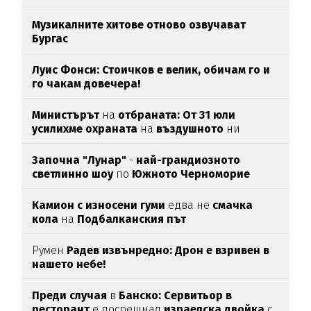
Музикалните хитове отново озвучават
Бургас
Луис Фонси: Стоичков е велик, обичам го и
го чакам довечера!
Министърът
на
отбраната: От 31 юли
усилихме охраната
на
въздушното
ни
пространство
Започна "Лунар"
-
най-грандиозното
светлинно шоу
по
Южното Черноморие
Камион с износени гуми
едва нe
смачка
кола
на
Подбалканския път
Румен
Радев извънредно: Дрон е взривен в
нашето небе!
Преди случая
в
Банско: Сервитьор в
ресторант
е посрещнал
израелска двойка
с