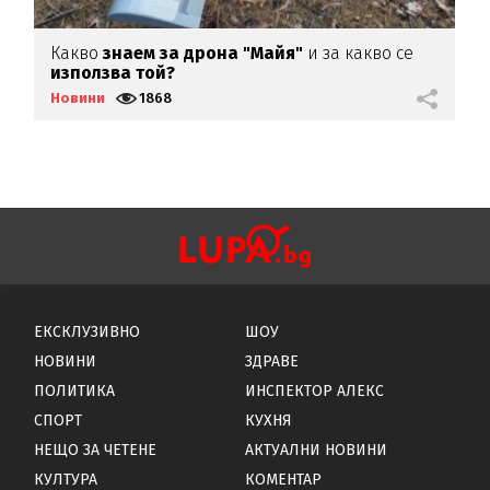
Какво
знаем за дрона "Майя"
и за какво се
"
използва той?
к
Новини
1868
Н
ЕКСКЛУЗИВНО
ШОУ
НОВИНИ
ЗДРАВЕ
ПОЛИТИКА
ИНСПЕКТОР АЛЕКС
СПОРТ
КУХНЯ
НЕЩО ЗА ЧЕТЕНЕ
АКТУАЛНИ НОВИНИ
КУЛТУРА
КОМЕНТАР