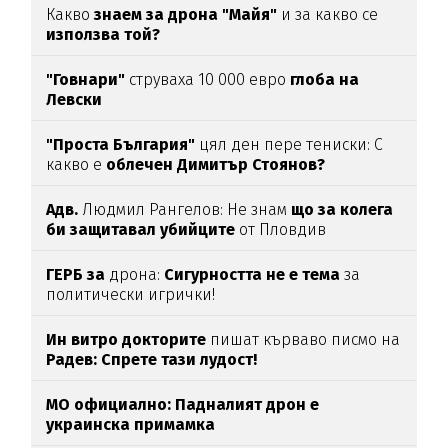
Какво
знаем за дрона "Майя"
и за какво се
използва той?
"Говнари"
струваха 10 000 евро
глоба на
Левски
"Проста България"
цял ден пере тениски: С
какво е
облечен Димитър Стоянов?
Адв.
Людмил Рангелов: Не знам
що за колега
би защитавал убийците
от Пловдив
ГЕРБ за
дрона:
Сигурността не е тема
за
политически игрички!
Ин витро докторите
пишат кърваво писмо на
Радев: Спрете тази лудост!
МО официално: Падналият дрон е
украинска примамка