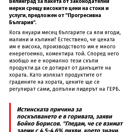
Велинград за пакета от законодателни
мерки срещу високите цени на стоки и
услуги, предложен от "Прогресивна
България".
Кога януари месец българите са яли ягоди,
малини и къпини? Естествено, че цената
им е висока, производството им е много
енерегоемко, коментира той. Според него
изобщо не е нормално тези скъпи
продукти да се дотират от данъците на
хората. Като излязат продуктите от
градините на хората, цените ще се
регулират сами, допълни лидерът на ГЕРБ.
Истинската причина за
поскъпването е в горивата, заяви
Бойко Борисов. "Гледам, че се взимат
заеми с 4,5-4,6% лихви, което значи,