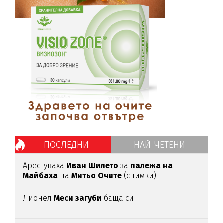
ПОСЛЕДНИ
НАЙ-ЧЕТЕНИ
Арестуваха
Иван Шилето
за
палежа на
Майбаха
на
Митьо Очите
(снимки)
Лионел
Меси загуби
баща си