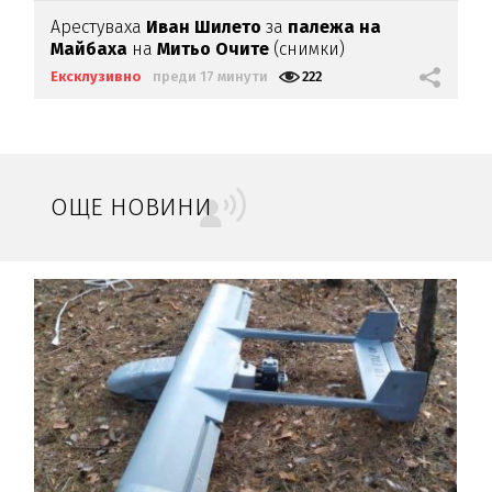
Арестуваха
Иван Шилето
за
палежа на
Майбаха
на
Митьо Очите
(снимки)
Ексклузивно
преди 17 минути
222
ОЩЕ НОВИНИ