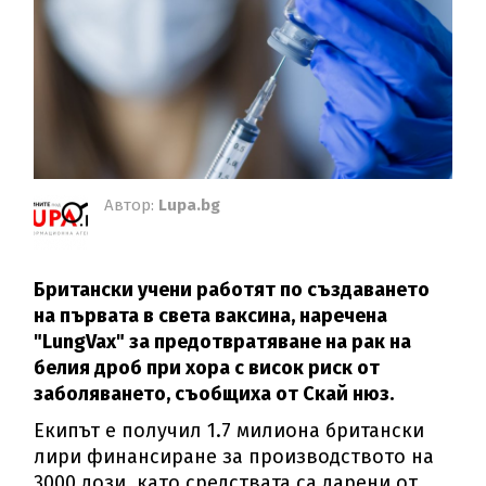
Автор:
Lupa.bg
Британски учени работят по създаването
на първата в света ваксина, наречена
"LungVax" за предотвратяване на рак на
белия дроб при хора с висок риск от
заболяването, съобщиха от Скай нюз.
Екипът е получил 1.7 милиона британски
лири финансиране за производството на
3000 дози, като средствата са дарени от