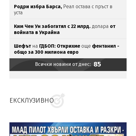
Родри избра Барса,
Реал остава с пръст в
уста
Ким Чен Ун забогатял с 22 млрд.
долара
от
войната в Украйна
Шефът
на
ГДБОП: Открихме
още
фентанил -
общо за 3
00 милиона евро
85
Всички новини от днес:
ЕКСКЛУЗИВНО