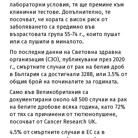
лабораторни условия, тя ще премине към
клинични тестове. Допълнително, те
посочват, че хората с висок риск от
заболяването са предимно във
възрастовата група 55-74 г., които пушат
или са пушили в миналото.
По последни данни на Световна здравна
организация (СЗО), публикувани през 2020
г., смъртните случаи от рак на белия дроб
в България са достигнали 3288, или 3.5% от
общия брой на починалите за годината.
Само във Великобритания са
документирани около 48 500 случаи на рак
на белите дробове всяка година, като 72%
от тях са причинени от тютюнопушене,
посочват от Cancer Research UK.
4.5% от смъртните случаи в ЕС са в