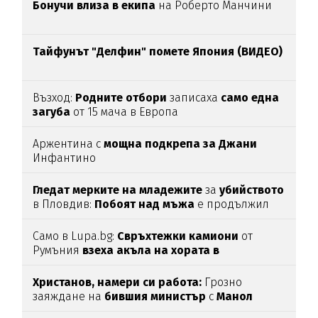
Бонучи влиза в екипа
на Роберто Манчини
Тайфунът "Делфин" помете Япония (ВИДЕО)
Възход:
Родните отбори
записаха
само една
загуба
от 15 мача в Европа
Аржентина с
мощна подкрепа за Джани
Инфантино
Гледат мерките на младежите
за
убийството
в Пловдив:
Побоят над мъжа
е продължил
над час
(СНИМКИ)
Само в Lupa.bg:
Свръхтежки камиони
от
Румъния
взеха акъла на хората в
Ботевградско
(СНИМКИ)
Христанов, намери си работа:
Грозно
заяждане на
бившия министър
с
Манол
Глишев
ядоса мрежата