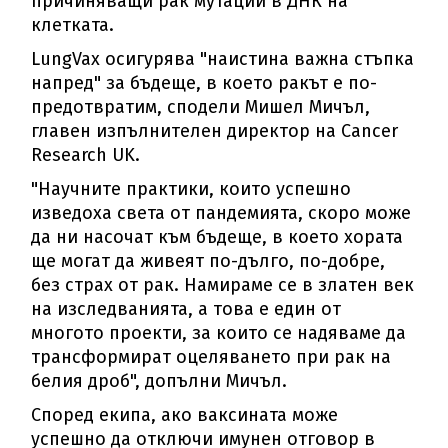
причиняващи рак мутации в ДНК на
клетката.
LungVax осигурява "наистина важна стъпка
напред" за бъдеще, в което ракът е по-
предотвратим, сподели Мишел Мичъл,
главен изпълнителен директор на Cancer
Research UK.
"Научните практики, които успешно
изведоха света от пандемията, скоро може
да ни насочат към бъдеще, в което хората
ще могат да живеят по-дълго, по-добре,
без страх от рак. Намираме се в златен век
на изследванията, а това е един от
многото проекти, за които се надяваме да
трансформират оцеляването при рак на
белия дроб", допълни Мичъл.
Според екипа, ако ваксината може
успешно да отключи имунен отговор в