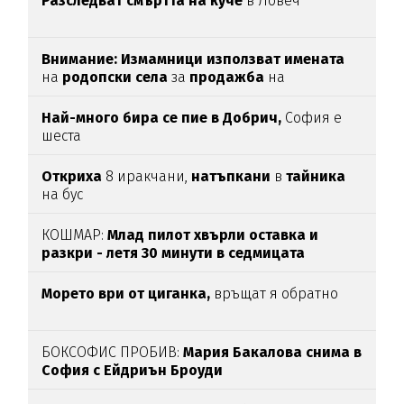
Разследват смъртта на куче
в Ловеч
Внимание:
Измамници използват имената
на
родопски села
за
продажба
на
„
чудодейни“ мехлеми
Най-много бира се пие в Добрич,
София е
шеста
Откриха
8 иракчани,
натъпкани
в
тайника
на бус
КОШМАР:
Млад пилот хвърли оставка и
разкри - летя 30 минути в седмицата
Морето ври от циганка,
връщат я обратно
БОКСОФИС ПРОБИВ:
Мария Бакалова снима в
София с Ейдриън Броуди