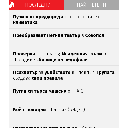
ПОСЛЕДНИ
НАЙ-ЧЕТЕНИ
Пулмолог предупреди
за опасностите с
климатика
Преобразяват Летния театър
в
Созопол
Проверка
на Lupa.bg:
Младежкият хълм
в
Пловдив -
сборище на педофили
Психиатър
за
убийството
в Пловдив:
Групата
създава
свои
правила
Путин си търси мишена
от НАТО
Бой с полицаи
в Балчик (ВИДЕО)