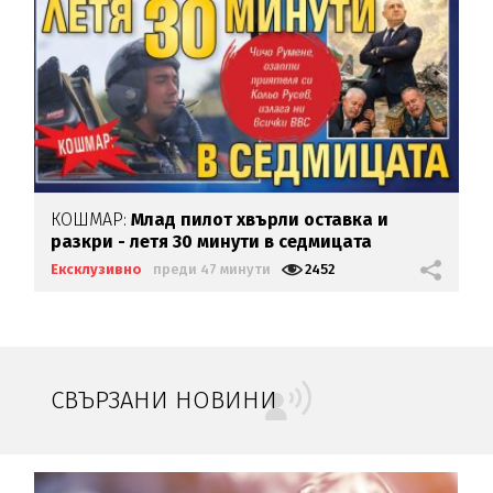
КОШМАР:
Млад пилот хвърли оставка и
разкри - летя 30 минути в седмицата
Ексклузивно
преди 47 минути
2452
СВЪРЗАНИ НОВИНИ