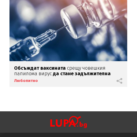
Обсъждат ваксината
срещу човешкия
папилома вирус
да стане задължителна
Любопитно