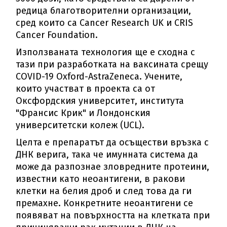
редица благотворителни организации,
сред които са Cancer Research UK и CRIS
Cancer Foundation.
Използваната технология ще е сходна с
тази при разработката на ваксината срещу
COVID-19 Oxford-AstraZeneca. Учените,
които участват в проекта са от
Оксфордския университет, института
"Франсис Крик" и Лондонския
университетски колеж (UCL).
Целта е препаратът да осъществи връзка с
ДНК верига, така че имунната система да
може да разпознае зловредните протеини,
известни като неоантигени, в ракови
клетки на белия дроб и след това да ги
премахне. Конкретните неоантигени се
появяват на повърхността на клетката при