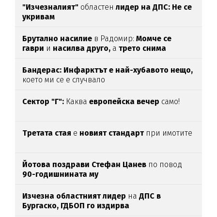
"Изчезналият"
областен
лидер на ДПС: Не се
укривам
Брутално насилие
в Радомир:
Момче се
гаври
и
насилва друго,
а
трето снима
Бандерас: Инфарктът е най-хубавото нещо,
което ми се е случвало
Сектор "Г":
Каква
европейска вечер
само!
Третата стая
е
новият стандарт
при имотите
Йотова поздрави Стефан Цанев
по повод
90-годишнината му
Изчезна областният лидер
на
ДПС в
Бургаско,
ГДБОП го издирва