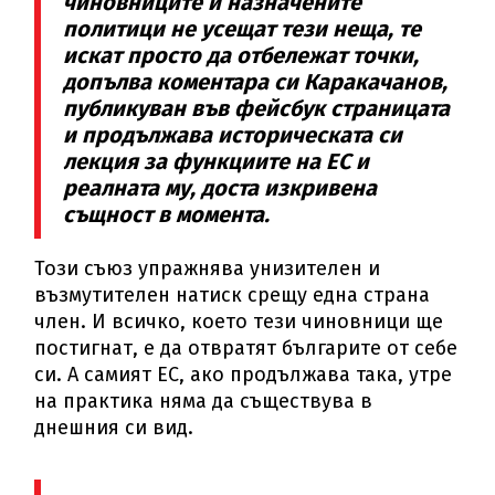
чиновниците и назначените
политици не усещат тези неща, те
искат просто да отбележат точки,
допълва коментара си Каракачанов,
публикуван във фейсбук страницата
и продължава историческата си
лекция за функциите на ЕС и
реалната му, доста изкривена
същност в момента.
Този съюз упражнява унизителен и
възмутителен натиск срещу една страна
член. И всичко, което тези чиновници ще
постигнат, е да отвратят българите от себе
си. А самият ЕС, ако продължава така, утре
на практика няма да съществува в
днешния си вид.