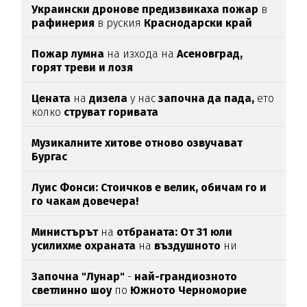
Украински дронове предизвикаха пожар
в
рафинерия
в руския
Краснодарски край
Пожар лумна
на изхода на
Асеновград,
горят треви и лозя
Цената
на
дизела
у нас
започна да пада,
ето
колко
струват горивата
Музикалните хитове отново озвучават
Бургас
Луис Фонси: Стоичков е велик, обичам го и
го чакам довечера!
Министърът
на
отбраната: От 31 юли
усилихме охраната
на
въздушното
ни
пространство
Започна "Лунар"
-
най-грандиозното
светлинно шоу
по
Южното Черноморие