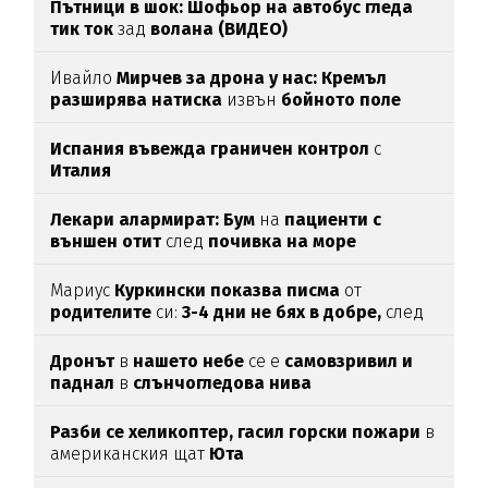
Пътници в шок: Шофьор на автобус гледа
тик ток
зад
волана (ВИДЕО)
Ивайло
Мирчев за дрона у нас: Кремъл
разширява натиска
извън
бойното поле
Испания въвежда граничен контрол
с
Италия
Лекари алармират: Бум
на
пациенти с
външен отит
след
почивка на море
Мариус
Куркински показва писма
от
родителите
си:
3-4 дни не бях в добре,
след
като ги
прочетох
Дронът
в
нашето небе
се е
самовзривил и
паднал
в
слънчогледова нива
Разби се хеликоптер,
гасил горски пожари
в
американския щат
Юта