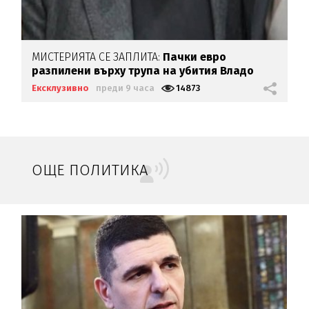
МИСТЕРИЯТА СЕ ЗАПЛИТА:
Пачки евро
разпилени върху трупа на убития Владо
Загатото
Ексклузивно
преди 9 часа
14873
ОЩЕ ПОЛИТИКА