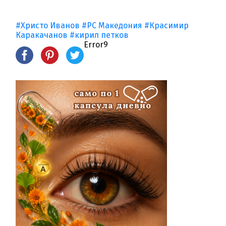
#Христо Иванов
#РС Македония
#Красимир
Каракачанов
#кирил петков
Error9