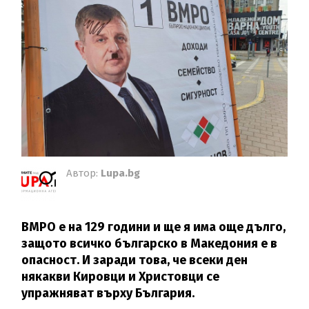
Автор:
Lupa.bg
ВМРО е на 129 години и ще я има още дълго,
защото всичко българско в Македония е в
опасност. И заради това, че всеки ден
някакви Кировци и Христовци се
упражняват върху България.