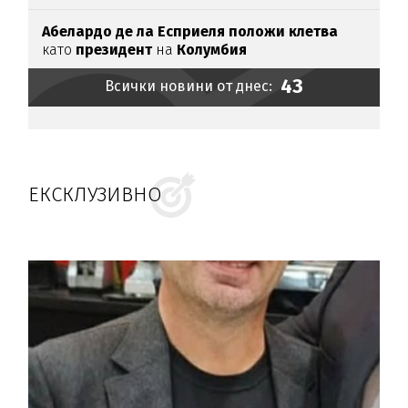
Абелардо де ла Есприеля положи клетва
като
президент
на
Колумбия
43
Всички новини от днес:
ЕКСКЛУЗИВНО