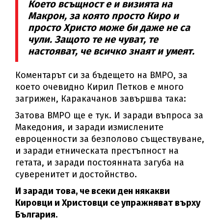
Което всъщност е и визията на
Макрон, за която просто Киро и
просто Христо може би даже не са
чули. Защото те не чуват, те
настояват, че всичко знаят и умеят.
Коментарът си за бъдещето на ВМРО, за
което очевидно Кирил Петков е много
загрижен, Каракачанов завършва така:
Затова ВМРО ще е тук. И заради въпроса за
Македония, и заради измислените
евроценности за безполово съществуване,
и заради етническата престъпност на
гетата, и заради постоянната загуба на
суверенитет и достойнство.
И заради това, че всеки ден някакви
Кировци и Христовци се упражняват върху
България.