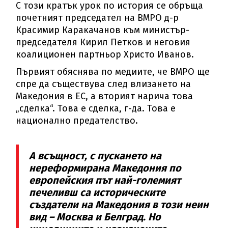
С този кратък урок по история се обръща
почетният председател на ВМРО д-р
Красимир Каракачанов към министър-
председателя Кирил Петков и неговия
коалиционен партньор Христо Иванов.
Първият обяснява по медиите, че ВМРО ще
спре да съществува след влизането на
Македония в ЕС, а вторият нарича това
„сделка“. Това е сделка, г-да. Това е
национално предателство.
А всъщност, с пускането на
нереформирана Македония по
европейския път най-големият
печеливш са историческите
създатели на Македония в този неин
вид – Москва и Белград. Но