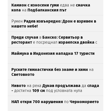
Камион с износени гуми
едва нe
смачка
кола
на
Подбалканския път
Румен
Радев извънредно: Дрон е взривен в
нашето небе!
Преди случая
в
Банско: Сервитьор в
ресторант
е посрещнал
израелска двойка
с
"Хайл Хитлер"
Маймуна в Индонезия нападна 17 туристи
Руските гимнастички без знаме и химн
на
Световното
Нивото
на река
Дунав продължава
да
спада
-
достигна
109 см
под условната нула
НАП откри 700 нарушения
по
Черноморието