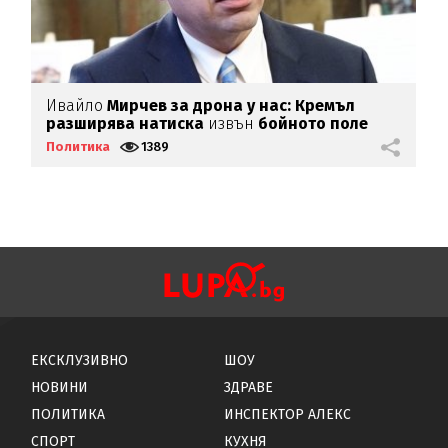
Ивайло
Мирчев за дрона у нас: Кремъл
М
разширява натиска
извън
бойното поле
у
п
Политика
1389
П
ЕКСКЛУЗИВНО
ШОУ
НОВИНИ
ЗДРАВЕ
ПОЛИТИКА
ИНСПЕКТОР АЛЕКС
СПОРТ
КУХНЯ