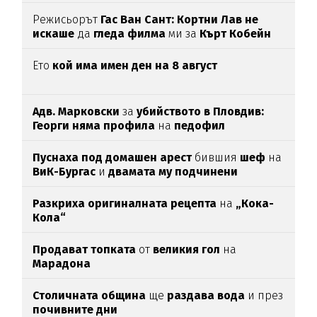
Режисьорът
Гас Ван Сант: Кортни Лав не
искаше
да
гледа филма
ми за
Кърт Кобейн
Ето
кой има имен ден на 8 август
Адв. Марковски
за
убийството в Пловдив:
Георги няма профила
на
педофил
Пуснаха под домашен арест
бившия
шеф
на
ВиК-Бургас
и
двамата му подчинени
Разкриха оригиналната рецепта
на
„Кока-
Кола“
Продават топката
от
великия гол
на
Марадона
Столичната община
ще
раздава вода
и през
почивните дни