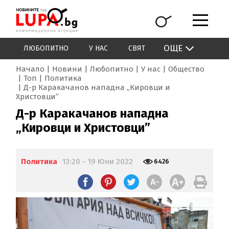
ОЩЕ
ЛЮБОПИТНО
У НАС
СВЯТ
Начало
Новини
Любопитно
У нас
Общество
Топ
Политика
Д-р Каракачанов нападна „Кировци и
Христовци”
Д-р Каракачанов нападна
„Кировци и Христовци”
Политика
13:20 - 19 Юни 2022
6426