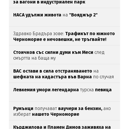
за вагони в индустриален парк
НАСА удължи живота
на
"Вояджър 2"
Здравко Брадъра зове:
Трафикът по южното
Черноморие е нечовешки, не тръгвайте!
(ВИДЕО)
Стоичков със силни думи към Меси
след
смъртта на баща му
ВАС остави в сила отстраняването
на
шефката на кадастъра във Варна
по случая
„Баба Алино“
Левкемия умори легендарна
турска
певица
Румънци
получават
ваучери за бензин,
ако
изберат
нашето Черноморие
Кърджилова и Пламен Димов заживяха на