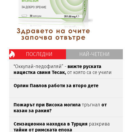
ПОСЛЕДНИ
НАЙ-ЧЕТЕНИ
"Оккупай-педофиляй“ -
вижте руската
нацистка свиня Тесак,
от която са се учили
нашите изродчета
Орлин Павлов работи за второ дете
Пожарът при Висока могила
тръгнал
от
казан за ракия?
Сензационна находка в Турция
разкрива
тайни от римската епоха