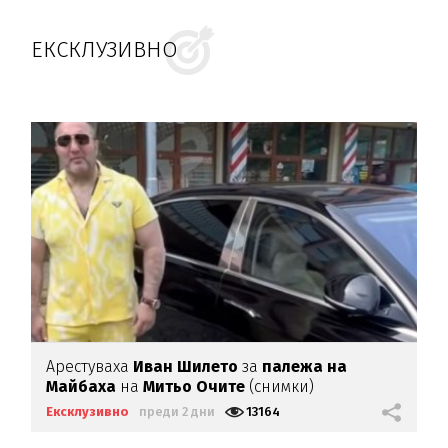
ЕКСКЛУЗИВНО
Арестуваха
Иван Шилето
за
палежа на
Майбаха
на
Митьо Очите
(снимки)
Ексклузивно
преди 2 дни
13164