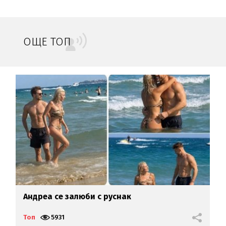
ОЩЕ ТОП
Андреа се залюби с руснак
К
к
З
Топ
5931
Т