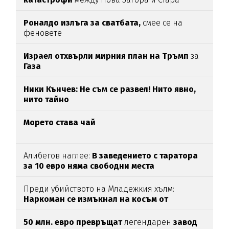
Загора
Роналдо излъга за сватбата,
смее се на
феновете
Израел отхвърли мирния план на Тръмп
за
Газа
Ники Кънчев: Не съм се развел! Нито явно,
нито тайно
Морето става чай
Алибегов наглее:
В заведението с таратора
за 10 евро няма свободни места
Преди убийството на Младежкия хълм:
Наркоман се измъкнал на косъм от
"ловците на педофили"
50 млн. евро превръщат
легендарен
завод