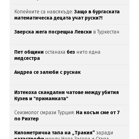
Копейките са навсякъде:
Защо в бургаската
математическа децата учат руски?!
Зверска жега посрещна Левски
в Туркестан
Пет общини
останаха
без
нито една
медсестра
Андреа се залюби с руснак
Изтекоха скандални чатове между убития
Кузев и "примамката"
Сеизмолог смрази Турция:
На косъм сме от 7
по Рихтер
Километрична тапа на „Тракия“
заради
катастрофи
между Нова Загора и Стара