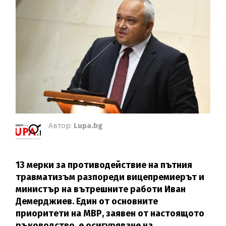
Автор:
Lupa.bg
13 мерки за противодействие на пътния
травматизъм разпореди вицепремиерът и
министър на вътрешните работи Иван
Демерджиев. Един от основните
приоритети на МВР, заявен от настоящото
ръководство, е осигуряване на