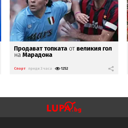
Федерацията на Южна Корея
подкупвала съдии със... секс
Спорт
преди 18 часа
4657