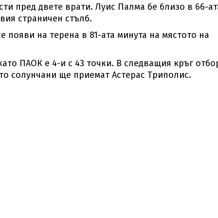
ти пред двете врати. Луис Палма бе близо в 66-ат
вия страничен стълб.
 появи на терена в 81-ата минута на мястото на
като ПАОК е 4-и с 43 точки. В следващия кръг отбо
ато солунчани ще приемат Астерас Триполис.