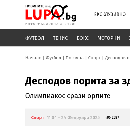
ЕКСКЛУЗИВНО
ФУТБОЛ
ТЕНИС
БОКС
МОТОРНИ
Начало
Футбол
По света
Спорт
Десподов п
Десподов порита за з
Олимпиакос срази орлите
Спорт
11:04 - 24 Февруари 2025
2537