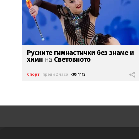
 и
Продават топката
от
великия гол
на
Марадона
Спорт
преди 3 часа
1252