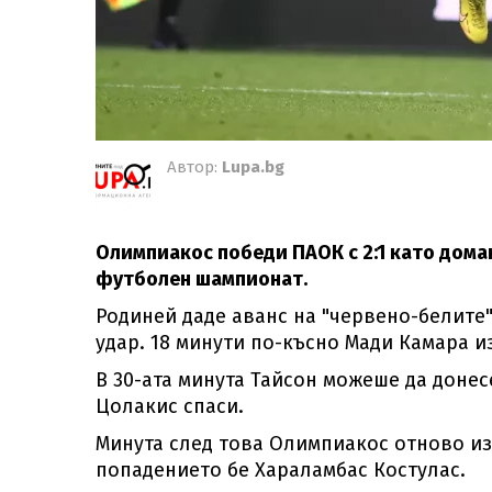
Автор:
Lupa.bg
Олимпиакос победи ПАОК с 2:1 като дома
футболен шампионат.
Родиней даде аванс на "червено-белите" 
удар. 18 минути по-късно Мади Камара и
В 30-ата минута Тайсон можеше да донес
Цолакис спаси.
Минута след това Олимпиакос отново изл
попадението бе Хараламбас Костулас.