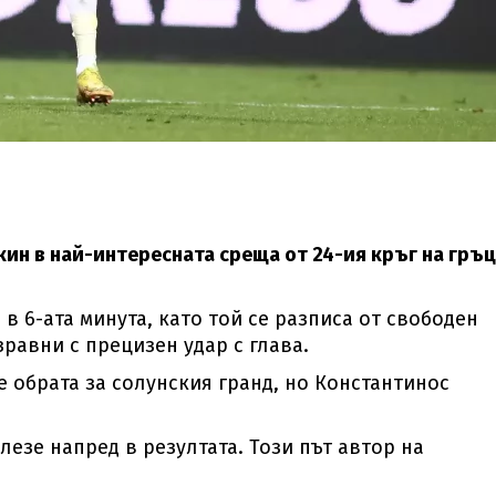
кин в най-интересната среща от 24-ия кръг на гръ
в 6-ата минута, като той се разписа от свободен
зравни с прецизен удар с глава.
е обрата за солунския гранд, но Константинос
езе напред в резултата. Този път автор на