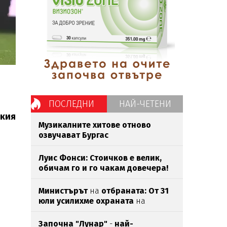
ПОСЛЕДНИ
НАЙ-ЧЕТЕНИ
цкия
Музикалните хитове отново
озвучават Бургас
Луис Фонси: Стоичков е велик,
обичам го и го чакам довечера!
Министърът
на
отбраната: От 31
юли усилихме охраната
на
въздушното
ни пространство
Започна "Лунар"
-
най-