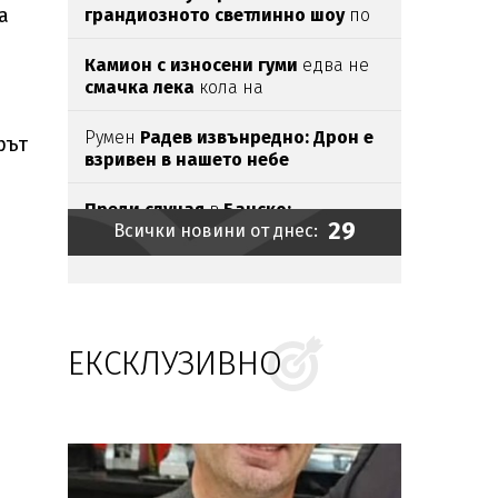
а
грандиозното светлинно шоу
по
Южното Черноморие
Камион с износени гуми
едва нe
смачка лека
кола на
Подбалканския път
Румен
Радев извънредно: Дрон е
рът
взривен в нашето небе
Преди случая
в
Банско:
29
Всички новини от днес:
Сервитьор в ресторант
е
посрещнал
израелска двойка
с
"Хайл Хитлер"
Маймуна в Индонезия нападна 17
души
ЕКСКЛУЗИВНО
Руските гимнастички без знаме и
химн
на
Световното
Нивото
на река
Дунав
продължава
да
спада -
достигна
109 см
под условната нула