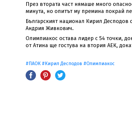
През втората част нямаше много опаснос
минута, но опитът му премина покрай ле
Българският национал Кирил Десподов се
Андрия Живкович.
Олимпиакос остава лидер с 54 точки, до
от Атина ще гостува на втория АЕК, док
#ПАОК
#Кирил Десподов
#Олимпиакос