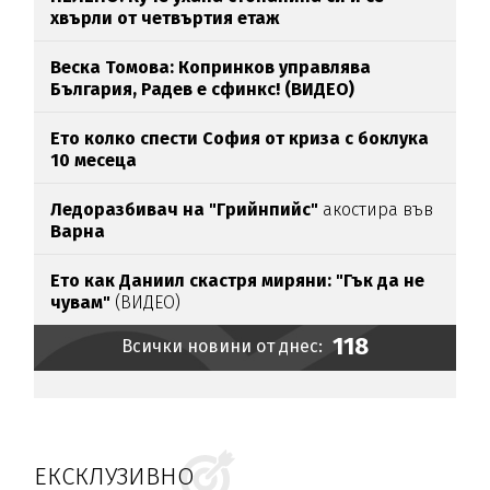
хвърли от четвъртия етаж
Веска Томова: Копринков управлява
България, Радев е сфинкс! (ВИДЕО)
Ето колко спести София от криза с боклука
10 месеца
Ледоразбивач на "Грийнпийс"
акостира във
Варна
Ето как Даниил скастря миряни: "Гък да не
чувам"
(ВИДЕО)
118
Всички новини от днес:
ЕКСКЛУЗИВНО