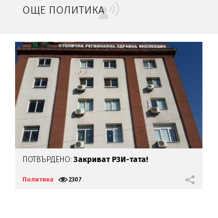
ОЩЕ ПОЛИТИКА
ПОТВЪРДЕНО:
Закриват РЗИ-тата!
Г
Политика
2307
П