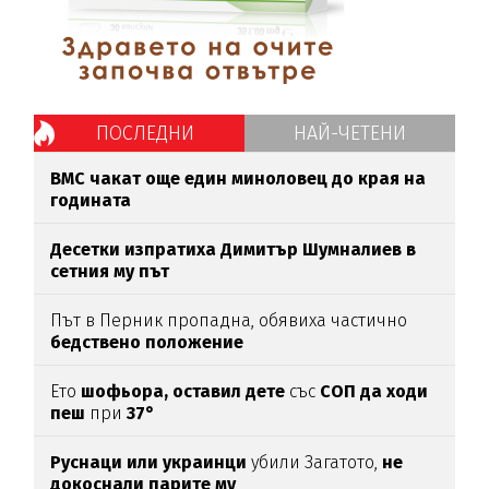
ПОСЛЕДНИ
НАЙ-ЧЕТЕНИ
ВМС чакат още един миноловец до края на
годината
Десетки изпратиха Димитър Шумналиев в
сетния му път
Път в Перник пропадна, обявиха частично
бедствено положение
Ето
шофьора, оставил дете
със
СОП да ходи
пеш
при
37°
Руснаци или украинци
убили Загатото,
не
докоснали парите му