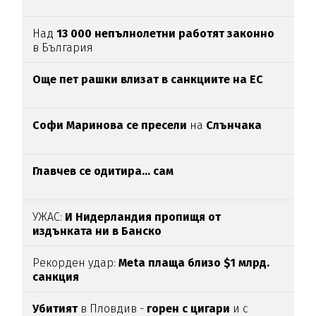
Над
13 000 непълнолетни работят законно
в България
Oще пет рашки влизат в санкциите на ЕС
Софи Маринова се пресели
на
Слънчака
Главчев се одитира... сам
УЖАС:
И Нидерландия пропищя от
издънката ни в Банско
Рекорден удар:
Meta плаща близо $1 млрд.
санкция
Убитият
в Пловдив -
горен с цигари
и с