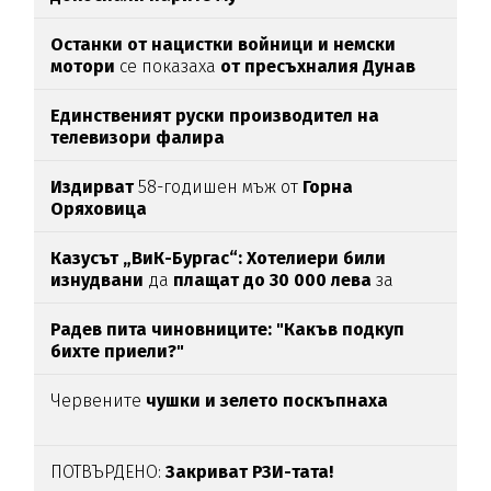
Останки от нацистки войници и немски
мотори
се показаха
от пресъхналия Дунав
(СНИМКИ)
Единственият руски производител на
телевизори фалира
Издирват
58-годишен мъж от
Горна
Оряховица
Казусът „ВиК-Бургас“: Хотелиери били
изнудвани
да
плащат до 30 000 лева
за
вода
Радев пита чиновниците: "Какъв подкуп
бихте приели?"
Червените
чушки и зелето поскъпнаха
ПОТВЪРДЕНО:
Закриват РЗИ-тата!