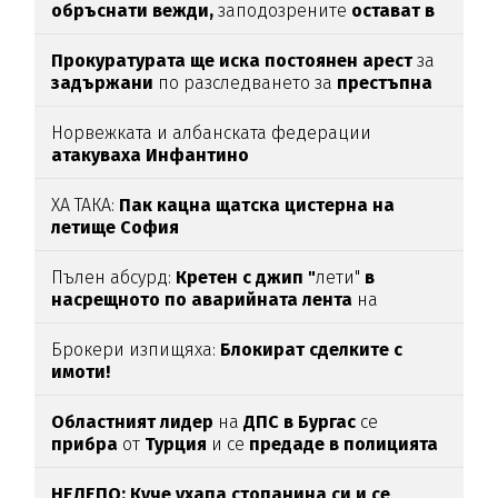
обръснати вежди,
заподозрените
остават в
ареста
Прокуратурата ще иска постоянен арест
за
задържани
по разследването за
престъпна
група във ВиК-Бургас
Норвежката и албанската федерации
атакуваха Инфантино
ХА ТАКА:
Пак кацна щатска цистерна на
летище София
Пълен абсурд:
Кретен с джип "
лети"
в
насрещното по аварийната лента
на
магистрала
"Тракия“
(ВИДЕО)
Брокери изпищяха:
Блокират сделките с
имоти!
Областният лидер
на
ДПС в Бургас
се
прибра
от
Турция
и се
предаде в полицията
НЕЛЕПО: Куче ухапа стопанина си и се