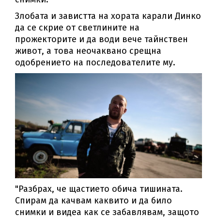
Злобата и завистта на хората карали Динко
да се скрие от светлините на
прожекторите и да води вече тайнствен
живот, а това неочаквано срещна
одобрението на последователите му.
"Разбрах, че щастието обича тишината.
Спирам да качвам каквито и да било
снимки и видеа как се забавлявам, защото