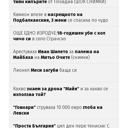
тийн килърите
от Пловдив (ШОК СНИМКИ)
Камион влезе в
насрещното на
Подбалканския, 3 жени
се спасиха по чудо
(ВИДЕО)
ОЩЕ ЕДНО ИЗРОДЧЕ:
18-годишен уби с кол
чичо си
в село Странско
Арестуваха
Иван Шилето
за
палежа на
Майбаха
на
Митьо Очите
(снимки)
Лионел
Меси загуби
баща си
Какво
знаем за дрона "Майя"
и за какво се
използва той?
"Говнари"
струваха 10 000 евро
глоба на
Левски
"Проста България"
цял ден пере тениски: С