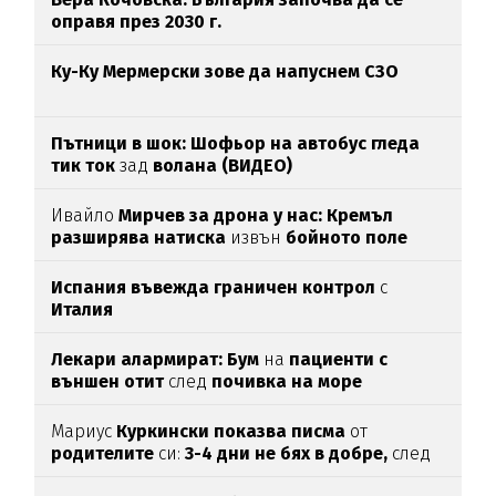
оправя през 2030 г.
Ку-Ку Мермерски зове да напуснем СЗО
Пътници в шок: Шофьор на автобус гледа
тик ток
зад
волана (ВИДЕО)
Ивайло
Мирчев за дрона у нас: Кремъл
разширява натиска
извън
бойното поле
Испания въвежда граничен контрол
с
Италия
Лекари алармират: Бум
на
пациенти с
външен отит
след
почивка на море
Мариус
Куркински показва писма
от
родителите
си:
3-4 дни не бях в добре,
след
като ги
прочетох