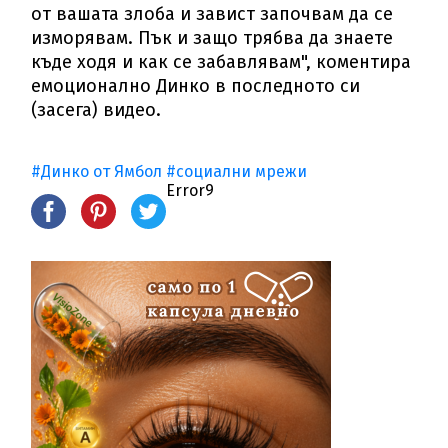
от вашата злоба и завист започвам да се
изморявам. Пък и защо трябва да знаете
къде ходя и как се забавлявам", коментира
емоционално Динко в последното си
(засега) видео.
#Динко от Ямбол
#социални мрежи
Error9