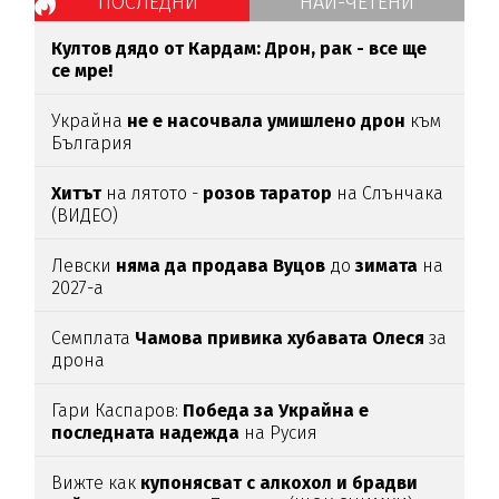
ПОСЛЕДНИ
НАЙ-ЧЕТЕНИ
Култов дядо от Кардам: Дрон, рак - все ще
се мре!
Украйна
не е насочвала умишлено дрон
към
България
Хитът
на лятото -
розов таратор
на Слънчака
(ВИДЕО)
Левски
няма да продава Вуцов
до
зимата
на
2027-а
Семплата
Чамова привика хубавата Олеся
за
дрона
Гари Каспаров:
Победа за Украйна е
последната надежда
на Русия
Вижте как
купонясват с алкохол и брадви