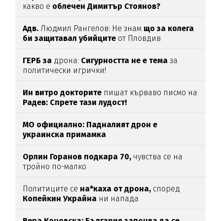
какво е
облечен Димитър Стоянов?
Адв.
Людмил Рангелов: Не знам
що за колега
би защитавал убийците
от Пловдив
ГЕРБ за
дрона:
Сигурността не е тема
за
политически игрички!
Ин витро докторите
пишат кърваво писмо на
Радев: Спрете тази лудост!
МО официално: Падналият дрон е
украинска примамка
Орлин Горанов подкара 70,
чувства се на
тройно по-малко
Политиците се
на*каха от дрона,
според
Копейкин Украйна
ни напада
Вера Кочовска: България започва да се