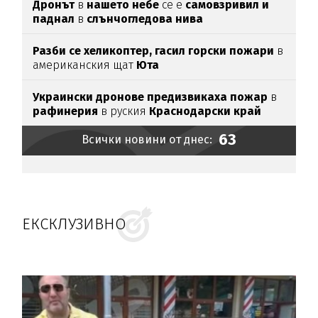
Дронът
в
нашето небе
се е
самовзривил и
паднал
в
слънчогледова нива
Разби се хеликоптер,
гасил горски пожари
в
американския щат
Юта
Украински дронове предизвикаха пожар
в
рафинерия
в руския
Краснодарски край
63
Всички новини от днес:
ЕКСКЛУЗИВНО