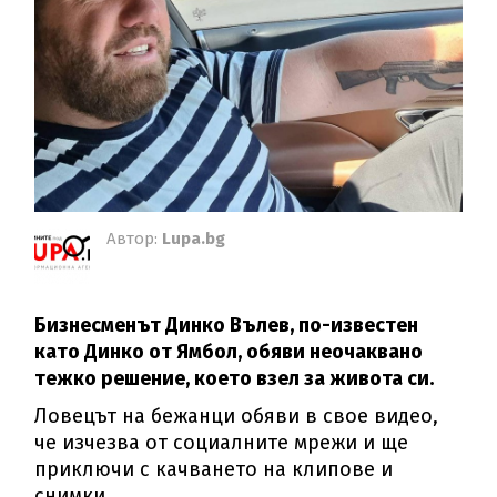
Автор:
Lupa.bg
Бизнесменът Динко Вълев, по-известен
като Динко от Ямбол, обяви нeочаквано
тежко решение, което взел за живота си.
Ловецът на бежанци обяви в свое видео,
че изчезва от социалните мрежи и ще
приключи с качването на клипове и
снимки.