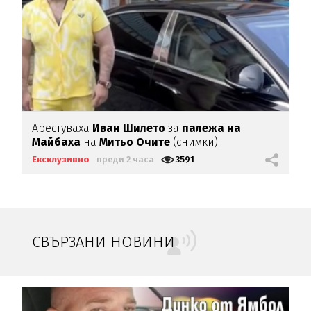
Арестуваха
Иван Шилето
за
палежа на
Майбаха
на
Митьо Очите
(снимки)
Ексклузивно
преди 2 часа
3591
СВЪРЗАНИ НОВИНИ