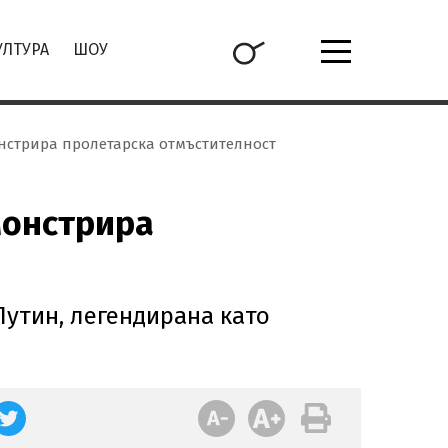
УЛТУРА
ШОУ
нстрира пролетарска отмъстителност
монстрира
Путин, легендирана като