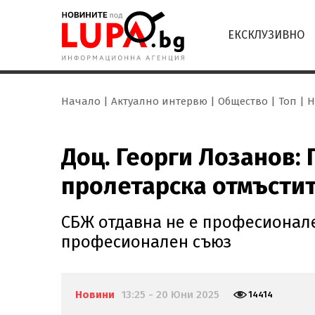
ЕКСКЛУЗИВНО
Начало
Актуално интервю
Общество
Топ
Н
Доц. Георги Лозанов:
пролетарска отмъсти
СБЖ отдавна не е професионален
професионален съюз
Новини
13:25 - 20 Юни 2025
14414