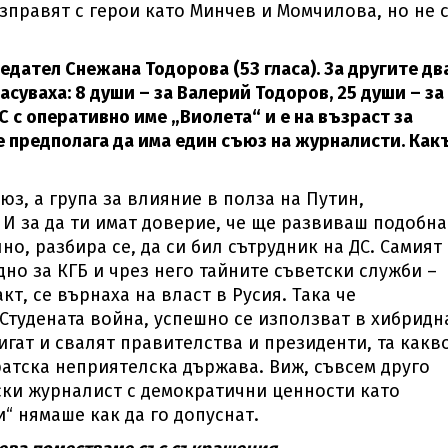
азправят с герои като Минчев и Момчилова, но не 
дател Снежана Тодорова (53 гласа). За другите дв
суваха: 8 души – за Валерий Тодоров, 25 души – за
С с оперативно име „Виолета“ и е на възраст за
е предполага да има един съюз на журналисти. Как
юз, а група за влияние в полза на Путин,
И за да ти имат доверие, че ще развиваш подобна
о, разбира се, да си бил сътрудник на ДС. Самият
дно за КГБ и чрез него тайните съветски служби –
т, се върнаха на власт в Русия. Така че
Студената война, успешно се използват в хибридн
игат и свалят правителства и президенти, та какв
ратска неприятелска държава. Виж, съвсем друго
ски журналист с демократични ценности като
“ нямаше как да го допуснат.