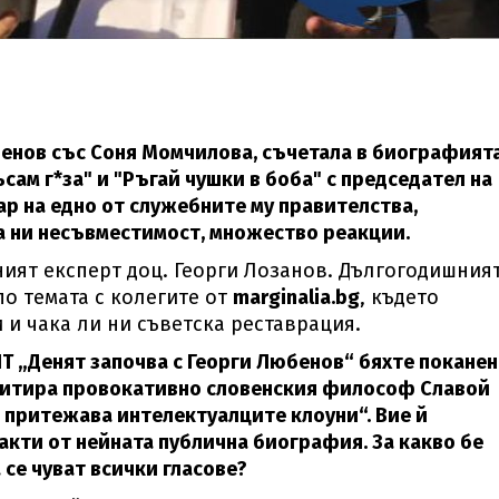
бенов със Соня Момчилова, съчетала в биографията
сам г*за" и "Ръгай чушки в боба" с председател на
ар на едно от служебните му правителства,
а ни несъвместимост, множество реакции.
ият експерт доц. Георги Лозанов. Дългогодишния
о темата с колегите от
marginalia.bg
, където
 и чака ли ни съветска реставрация.
НТ „Денят започва с Георги Любенов“ бяхте поканен
цитира провокативно словенския философ Славой
о притежава интелектуалците клоуни“. Вие й
кти от нейната публична биография. За какво бе
се чуват всички гласове?