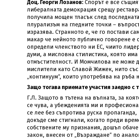
Доц. Георги Лозанов:
Спорът е все същият
либералната демокрация срещу реставра
получила мощен тласък след последната 
плурализъм на гледните точки – въпросъ
изразява. Странното е, че го постави са
макар че нейното публично говорене е о
определи членството ни ЕС, чиито лидер
думи, а мисловна стилистика, която има
отмъстителност. И Момчилова не може д
мислители като Славой Жижек, нито със
„континуум“, които употребява на ръба
Защо тогава приемате участия заедно с 
Г.Л. Защото в тътена на вълната, за коя
се чува, а убежденията ми и професиона
се лее без съпротива руска пропаганда,
докъде сме стигнали, когато преди врем
собствените му признания, дошъл обач
закон, внесен от „Възраждане“ по анало