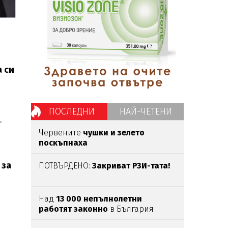
 си
ПОСЛЕДНИ
НАЙ-ЧЕТЕНИ
т
Червените
чушки и зелето
поскъпнаха
 за
ПОТВЪРДЕНО:
Закриват РЗИ-тата!
Над
13 000 непълнолетни
работят законно
в България