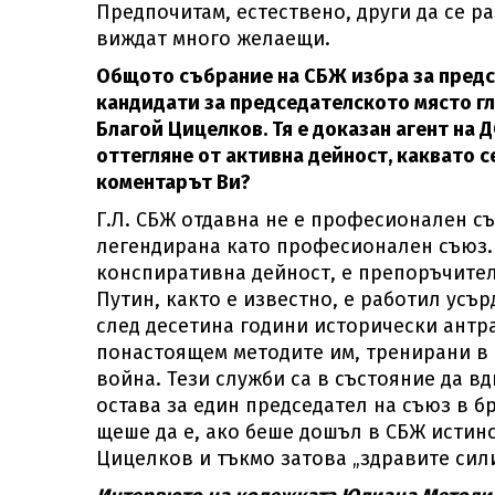
Предпочитам, естествено, други да се р
виждат много желаещи.
Общото събрание на СБЖ избра за предсе
кандидати за председателското място гла
Благой Цицелков. Тя е доказан агент на Д
оттегляне от активна дейност, каквато с
коментарът Ви?
Г.Л. СБЖ отдавна не е професионален съ
легендирана като професионален съюз. 
конспиративна дейност, е препоръчителн
Путин, както е известно, е работил усър
след десетина години исторически антрак
понастоящем методите им, тренирани в 
война. Тези служби са в състояние да вд
остава за един председател на съюз в б
щеше да е, ако беше дошъл в СБЖ истин
Цицелков и тъкмо затова „здравите сили