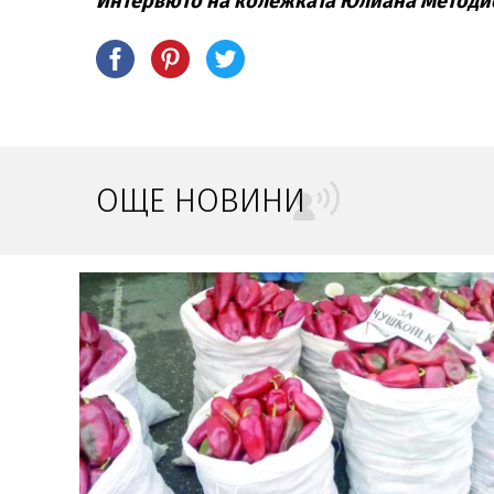
Интервюто на колежката Юлиана Методие
ОЩЕ НОВИНИ