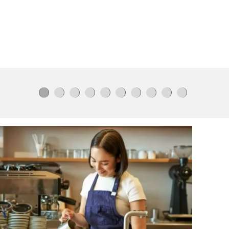
Ето колко спести София от криза
с боклука 10 месеца
Ледоразбивач на "Грийнпийс"
акостира във
Варна
Ето как Даниил скастря миряни:
"Гък да не чувам"
(ВИДЕО)
Бухаха,
пебейците съвсем
изпличкаха.
Вижте какви
фенове
има Демерджиев!
Истанбул приема Суперкупата на
Испания
Пулмолог предупреди
за
опасностите с
климатика
Преобразяват Летния театър
в
Созопол