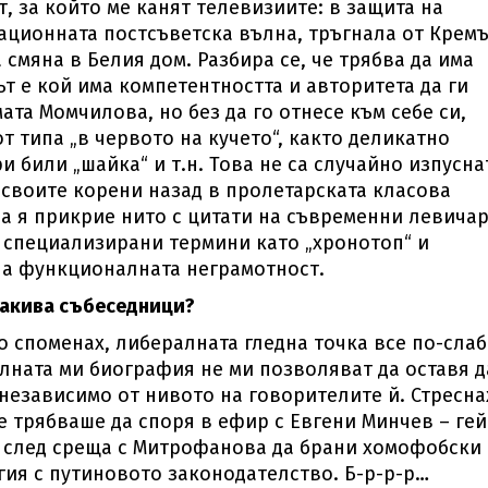
, за който ме канят телевизиите: в защита на
ционната постсъветска вълна, тръгнала от Кремъ
смяна в Белия дом. Разбира се, че трябва да има
т е кой има компетентността и авторитета да ги
мата Момчилова, но без да го отнесе към себе си,
т типа „в червото на кучето“, както деликатно
и били „шайка“ и т.н. Това не са случайно изпусна
 своите корени назад в пролетарската класова
а я прикрие нито с цитати на съвременни левича
 специализирани термини като „хронотоп“ и
 на функционалната неграмотност.
такива събеседници?
то споменах, либералната гледна точка все по-сла
лната ми биография не ми позволяват да оставя д
 независимо от нивото на говорителите й. Стресна
е трябваше да споря в ефир с Евгени Минчев – гей
е след среща с Митрофанова да брани хомофобски
гия с путиновото законодателство. Б-р-р-р…