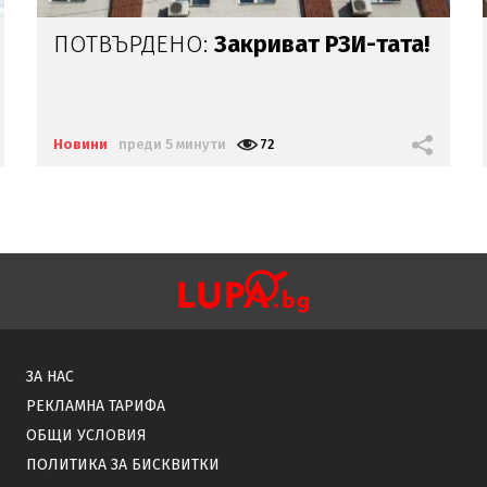
Над
13 000 непълнолетни
работят законно
в България
Новини
преди 19 минути
408
ЗА НАС
РЕКЛАМНА ТАРИФА
ОБЩИ УСЛОВИЯ
ПОЛИТИКА ЗА БИСКВИТКИ