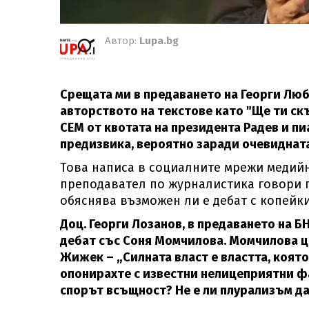
Автор:
Lupa.bg
Срещата ми в предаването на Георги Лю
авторството на текстове като "Ще ти скъ
СЕМ от квотата на президента Радев и пи
предизвика, вероятно заради очевиднат
Това написа в социалните мрежи медийн
преподавател по журналистика говори п
обяснява възможен ли е дебат с копейки
Доц. Георги Лозанов, в предаването на Б
дебат със Соня Момчилова. Момчилова 
Жижек – „Силната власт е властта, коят
опонирахте с известни нелицеприятни фа
спорът всъщност? Не е ли плурализъм да 